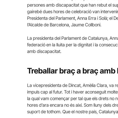
persones amb discapacitat que han rebut el sup
gairebé dues hores de celebració van intervenir 
Presidenta del Parlament, Anna Erra i Solà; el D
l’Alcalde de Barcelona, Jaume Collboni.
La presidenta del Parlament de Catalunya, Anna
federació en la lluita per la dignitat i la consec
amb discapacitat.
Treballar braç a braç amb
La vicepresidenta de Dincat, Amèlia Clara, va 
impuls cap al futur. Tot i haver aconseguit mo
la qual vam començar per tal que els drets no no
hores d’ara encara no és així. Som lluny dels d
suport de tothom. Que el nostre país, Catalunya,