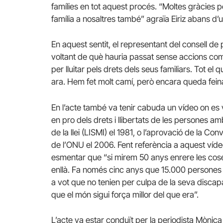
famílies en tot aquest procés. “Moltes gràcies p
família a nosaltres també” agraïa Eiriz abans d
En aquest sentit, el representant del consell de p
voltant de què hauria passat sense accions com 
per lluitar pels drets dels seus familiars. Tot e
ara. Hem fet molt camí, però encara queda feina
En l’acte també va tenir cabuda un vídeo on es
en pro dels drets i llibertats de les persones a
de la llei (LISMI) el 1981, o l’aprovació de la 
de l’ONU el 2006. Fent referència a aquest víde
esmentar que “si mirem 50 anys enrere les coses
enllà. Fa només cinc anys que 15.000 persones 
a vot que no tenien per culpa de la seva discapa
que el món sigui força millor del que era”.
L’acte va estar conduït per la periodista Mònica 