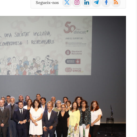
X
Instagram
LinkedIn
Telegram
Facebook
RSS
Segueix-nos
(Twitter)