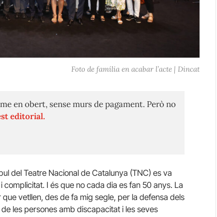
Foto de família en acabar l’acte | Dincat
me en obert, sense murs de pagament. Però no
st editorial.
stíbul del Teatre Nacional de Catalunya (TNC) es va
 complicitat. I és que no cada dia es fan 50 anys. La
 que vetllen, des de fa mig segle, per la defensa dels
vida de les persones amb discapacitat i les seves