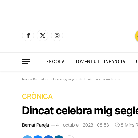
Facebook
X
Instagram
(Twitter)
ESCOLA
JOVENTUT I INFÀNCIA
Inici
»
Dincat celebra mig segle de lluita per la inclusió
CRÒNICA
Dincat celebra mig segle 
Bernat Pareja
4 - octubre - 2023 · 08:53
8 Mins 