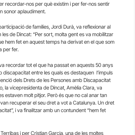
er recordar-nos per què existim i per fer-nos sentir
’un sonor aplaudiment.
articipació de famílies, Jordi Durà, va reflexionar al
les de Dincat: “Per sort, molta gent es va mobilitzar
l que hem fet en aquest temps ha derivat en el que som
 per fer.
 va recordar tot el que ha passat en aquests 50 anys
mb discapacitat entre les quals es destaquen l’impuls
Convenció dels Drets de les Persones amb Discapacitat
o, la vicepresidenta de Dincat, Amèlia Clara, va
 estaven molt pitjor. Però és que no cal anar tan
van recuperar el seu dret a vot a Catalunya. Un dret
citat”, i va finalitzar amb un contundent “hem fet
Terribas i per Cristian Garcia, una de les moltes