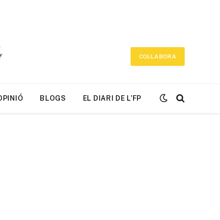
COL·LABORA
OPINIÓ
BLOGS
EL DIARI DE L’FP