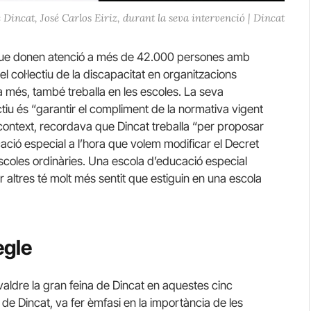
 Dincat, José Carlos Eiriz, durant la seva intervenció | Dincat
 que donen atenció a més de 42.000 persones amb
l col·lectiu de la discapacitat en organitzacions
 a més, també treballa en les escoles. La seva
tiu és “garantir el compliment de la normativa vigent
context, recordava que Dincat treballa “per proposar
ació especial a l’hora que volem modificar el Decret
 escoles ordinàries. Una escola d’educació especial
 altres té molt més sentit que estiguin en una escola
egle
valdre la gran feina de Dincat en aquestes cinc
 de Dincat, va fer èmfasi en la importància de les