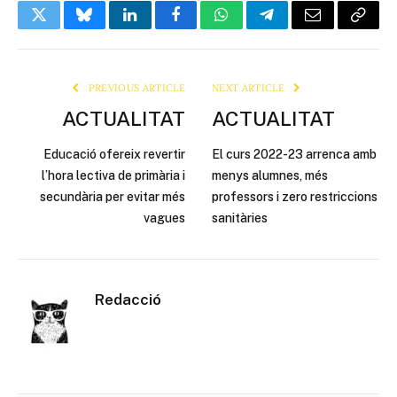
Twitter
Bluesky
LinkedIn
Facebook
WhatsApp
Telegram
Email
Copy
Link
PREVIOUS ARTICLE
NEXT ARTICLE
ACTUALITAT
ACTUALITAT
Educació ofereix revertir
El curs 2022-23 arrenca amb
l’hora lectiva de primària i
menys alumnes, més
secundària per evitar més
professors i zero restriccions
vagues
sanitàries
Redacció