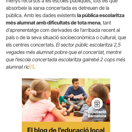
menys recursos a les escoles públiques, tots els que
absorbeix la xarxa concertada es detreuen de la
pública. Amb les dades existents
la pública escolaritza
més alumnat amb dificultats de tota mena
, tant
d’aprenentatge com derivades de l’arribada recent al
país o de la seva situació socioeconòmica o cultural, que
els centres concertats.
El sector públic escolaritza 2,5
vegades més alumnat pobre que el concertat, mentre
que l’escola concertada escolaritza gairebé 2 cops més
alumnat ric
[1]
.