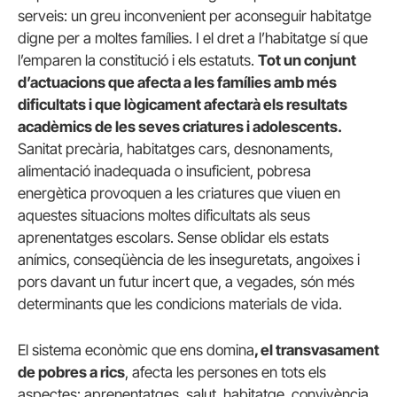
serveis: un greu inconvenient per aconseguir habitatge
digne per a moltes famílies. I el dret a l’habitatge sí que
l’emparen la constitució i els estatuts.
Tot un conjunt
d’actuacions que afecta a les famílies amb més
dificultats i que lògicament afectarà els resultats
acadèmics de les seves criatures i adolescents.
Sanitat precària, habitatges cars, desnonaments,
alimentació inadequada o insuficient, pobresa
energètica provoquen a les criatures que viuen en
aquestes situacions moltes dificultats als seus
aprenentatges escolars. Sense oblidar els estats
anímics, conseqüència de les inseguretats, angoixes i
pors davant un futur incert que, a vegades, són més
determinants que les condicions materials de vida.
El sistema econòmic que ens domina
, el transvasament
de pobres a rics
, afecta les persones en tots els
aspectes: aprenentatges, salut, habitatge, convivència,