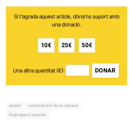
Si t'agrada aquest article, dóna'ns suport amb
una donació.
10€
25€
50€
DONAR
Una altra quantitat (€):
opinió
redistribució de la riquesa
Segregació escolar