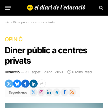
Inici
»
Diner públic a centres privats
OPINIÓ
Diner públic a centres
privats
Redacció
31 - agost - 2022 · 21:50
6 Mins Read
X
Instagram
LinkedIn
Telegram
Facebook
RSS
Segueix-nos
(Twitter)