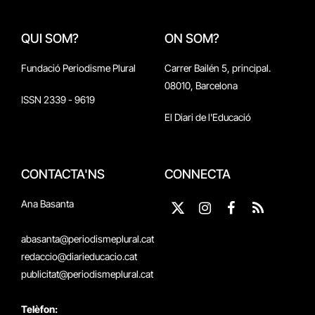
QUI SOM?
ON SOM?
Fundació Periodisme Plural
Carrer Bailén 5, principal.
08010, Barcelona
ISSN 2339 - 9619
El Diari de l'Educació
CONTACTA'NS
CONNECTA
Ana Basanta
X
Instagram
Facebook
RSS
(Twitter)
abasanta@periodismeplural.cat
redaccio@diarieducacio.cat
publicitat@periodismeplural.cat
Telèfon: