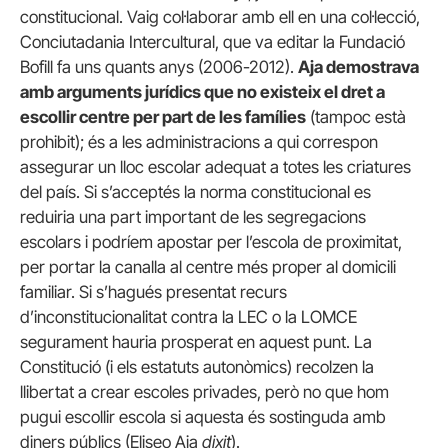
constitucional. Vaig col·laborar amb ell en una col·lecció,
Conciutadania Intercultural, que va editar la Fundació
Bofill fa uns quants anys (2006-2012).
Aja demostrava
amb arguments jurídics que no existeix el dret a
escollir centre per part de les famílies
(tampoc està
prohibit); és a les administracions a qui correspon
assegurar un lloc escolar adequat a totes les criatures
del país. Si s’acceptés la norma constitucional es
reduiria una part important de les segregacions
escolars i podríem apostar per l’escola de proximitat,
per portar la canalla al centre més proper al domicili
familiar. Si s’hagués presentat recurs
d’inconstitucionalitat contra la LEC o la LOMCE
segurament hauria prosperat en aquest punt. La
Constitució (i els estatuts autonòmics) recolzen la
llibertat a crear escoles privades, però no que hom
pugui escollir escola si aquesta és sostinguda amb
diners públics (Eliseo Aja
dixit
).