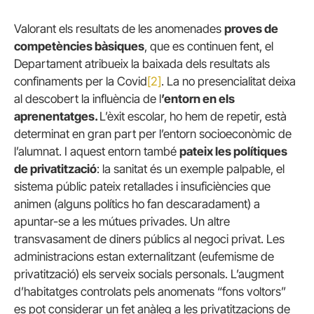
Valorant els resultats de les anomenades
proves de
competències bàsiques
, que es continuen fent, el
Departament atribueix la baixada dels resultats als
confinaments per la Covid
[2]
. La no presencialitat deixa
al descobert la influència de l
’entorn en els
aprenentatges.
L’èxit escolar, ho hem de repetir, està
determinat en gran part per l’entorn socioeconòmic de
l’alumnat. I aquest entorn també
pateix les polítiques
de privatització
: la sanitat és un exemple palpable, el
sistema públic pateix retallades i insuficiències que
animen (alguns polítics ho fan descaradament) a
apuntar-se a les mútues privades. Un altre
transvasament de diners públics al negoci privat. Les
administracions estan externalitzant (eufemisme de
privatització) els serveix socials personals. L’augment
d’habitatges controlats pels anomenats “fons voltors”
es pot considerar un fet anàleg a les privatitzacions de