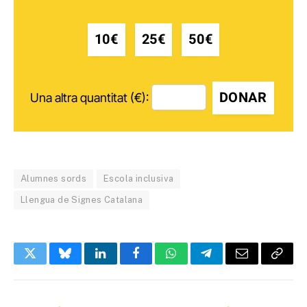
10€
25€
50€
DONAR
Una altra quantitat (€):
Alumnes sords
Escola inclusiva
Llengua de Signes Catalana
Twitter
Bluesky
LinkedIn
Facebook
WhatsApp
Telegram
Email
Copy
Link