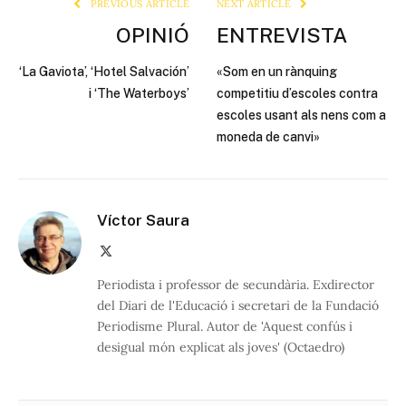
PREVIOUS ARTICLE
NEXT ARTICLE
OPINIÓ
ENTREVISTA
‘La Gaviota’, ‘Hotel Salvación’
«Som en un rànquing
i ‘The Waterboys’
competitiu d’escoles contra
escoles usant als nens com a
moneda de canvi»
Víctor Saura
X
(Twitter)
Periodista i professor de secundària. Exdirector
del Diari de l'Educació i secretari de la Fundació
Periodisme Plural. Autor de 'Aquest confús i
desigual món explicat als joves' (Octaedro)