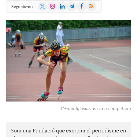
X
Instagram
LinkedIn
Telegram
Facebook
RSS
Segueix-nos
(Twitter)
L'Anna Iglesias, en una competició
Som una Fundació que exercim el periodisme en