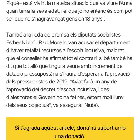
Piqué– està vivint la mateixa situació que va viure l’Anna
quan tenia la seva edat, i el que jo no entenc és com pot
ser que no s’hagi avançat gens en 18 anys”.
També a la roda de premsa els diputats socialistes
Esther Niubó i Raul Moreno van acusar el departament
d’haver retallat recursos a l’escola inclusiva, malgrat
que el conseller ha afirmat tot el contrari, si bé també ha
dit que tot allò que tingui a veure amb increment de
dotació pressupostària s’haurà d’esperar a l’aprovació
dels pressupostos de 2019. “Aviat farà un any de
l’aprovació del decret d’escola inclusiva, i des
d’aleshores el Govern no ha fet res, estem molt lluny
dels seus objectius”, va assegurar Niubó.
Si t'agrada aquest article, dóna'ns suport amb
una donació.