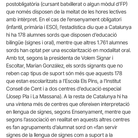
postobligatòria (cursant batxillerat o algun mòdul d’FP)
que només disposen de la meitat de les hores lectives
amb intèrpret. En el cas de l’ensenyament obligatori
(infantil, primària i ESO), l’estadística diu que a Catalunya
hi ha 178 alumnes sords que disposen d’educació
bilingüe (signes i oral), mentre que altres 1.761 alumnes
sords han optat per una escolarització en modalitat oral.
Amb tot, segons la presidenta de Volem Signar i
Escoltar, Marian González, els sords signants que no
reben cap tipus de suport són més que aquests 178
que estan escolaritzats a l’Escola Els Pins, a l’Institut
Consell de Cent i a dos centres d’educació especial
(Josep Pla i La Massana). A la resta de Catalunya hi ha
una vintena més de centres que ofereixen interpretació
en llengua de signes, segons Ensenyament, mentre que
segons l’associació en realitat en aquests altres centres
es fan agrupaments d’alumnat sord on «fan servir
signes de la llengua de signes com a suport a la