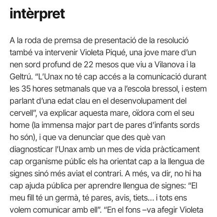
intèrpret
A la roda de premsa de presentació de la resolució
també va intervenir Violeta Piqué, una jove mare d’un
nen sord profund de 22 mesos que viu a Vilanova i la
Geltrú. “L’Unax no té cap accés a la comunicació durant
les 35 hores setmanals que va a l’escola bressol, i estem
parlant d’una edat clau en el desenvolupament del
cervell”, va explicar aquesta mare, oïdora com el seu
home (la immensa major part de pares d’infants sords
ho són), i que va denunciar que des què van
diagnosticar l’Unax amb un mes de vida pràcticament
cap organisme públic els ha orientat cap a la llengua de
signes sinó més aviat el contrari. A més, va dir, no hi ha
cap ajuda pública per aprendre llengua de signes: “El
meu fill té un germà, té pares, avis, tiets… i tots ens
volem comunicar amb ell”. “En el fons –va afegir Violeta