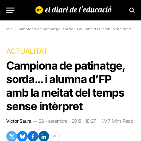
Inici
»
Campiona de patinatge, sorda… i alumna d’FP amb la meitat del temps sense intèrpret
ACTUALITAT
Campiona de patinatge,
sorda… i alumna d’FP
amb la meitat del temps
sense intèrpret
Víctor Saura
22 - setembre - 2018 · 18:27
7 Mins Read