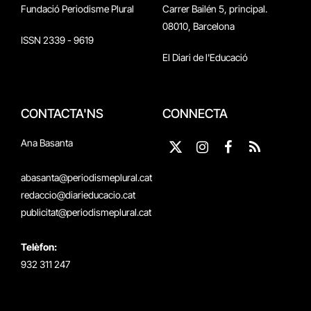
Fundació Periodisme Plural
Carrer Bailén 5, principal.
08010, Barcelona
ISSN 2339 - 9619
El Diari de l'Educació
CONTACTA'NS
CONNECTA
Ana Basanta
X
Instagram
Facebook
RSS
(Twitter)
abasanta@periodismeplural.cat
redaccio@diarieducacio.cat
publicitat@periodismeplural.cat
Telèfon:
932 311 247