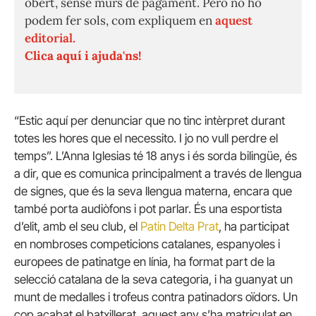
obert, sense murs de pagament. Però no ho
podem fer sols, com expliquem en
aquest
editorial.
Clica aquí i ajuda'ns!
“Estic aquí per denunciar que no tinc intèrpret durant
totes les hores que el necessito. I jo no vull perdre el
temps”. L’Anna Iglesias té 18 anys i és sorda bilingüe, és
a dir, que es comunica principalment a través de llengua
de signes, que és la seva llengua materna, encara que
també porta audiòfons i pot parlar. És una esportista
d’elit, amb el seu club, el
Patin Delta Prat
, ha participat
en nombroses competicions catalanes, espanyoles i
europees de patinatge en línia, ha format part de la
selecció catalana de la seva categoria, i ha guanyat un
munt de medalles i trofeus contra patinadors oïdors. Un
cop acabat el batxillerat, aquest any s’ha matriculat en