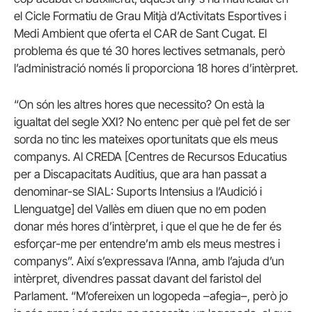
el Cicle Formatiu de Grau Mitjà d’Activitats Esportives i
Medi Ambient que oferta el CAR de Sant Cugat. El
problema és que té 30 hores lectives setmanals, però
l’administració només li proporciona 18 hores d’intèrpret.
“On són les altres hores que necessito? On està la
igualtat del segle XXI? No entenc per què pel fet de ser
sorda no tinc les mateixes oportunitats que els meus
companys. Al CREDA [Centres de Recursos Educatius
per a Discapacitats Auditius, que ara han passat a
denominar-se SIAL: Suports Intensius a l’Audició i
Llenguatge] del Vallès em diuen que no em poden
donar més hores d’intèrpret, i que el que he de fer és
esforçar-me per entendre’m amb els meus mestres i
companys”. Així s’expressava l’Anna, amb l’ajuda d’un
intèrpret, divendres passat davant del faristol del
Parlament. “M’ofereixen un logopeda –afegia–, però jo