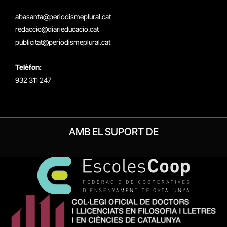
(Twitter)
abasanta@periodismeplural.cat
redaccio@diarieducacio.cat
publicitat@periodismeplural.cat
Telèfon:
932 311 247
AMB EL SUPORT DE