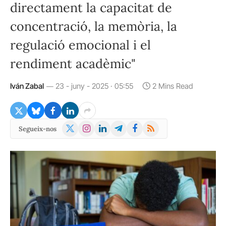
directament la capacitat de
concentració, la memòria, la
regulació emocional i el
rendiment acadèmic"
Iván Zabal
23 - juny - 2025 · 05:55
2 Mins Read
X
Instagram
LinkedIn
Telegram
Facebook
RSS
Segueix-nos
(Twitter)