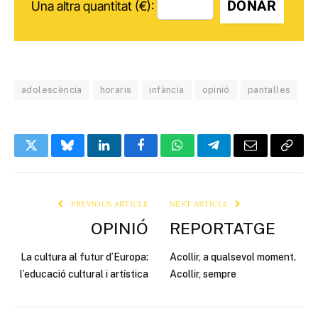
DONAR
Una altra quantitat (€):
adolescència
horaris
infància
opinió
pantalles
Twitter
Bluesky
LinkedIn
Facebook
WhatsApp
Telegram
Email
Copy
Link
PREVIOUS ARTICLE
NEXT ARTICLE
OPINIÓ
REPORTATGE
La cultura al futur d’Europa:
Acollir, a qualsevol moment.
l’educació cultural i artística
Acollir, sempre