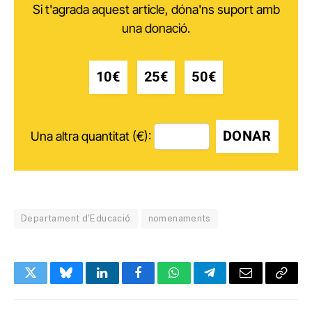
Si t'agrada aquest article, dóna'ns suport amb
una donació.
10€
25€
50€
DONAR
Una altra quantitat (€):
Departament d'Educació
nomenaments
Twitter
Bluesky
LinkedIn
Facebook
WhatsApp
Telegram
Email
Copy
Link