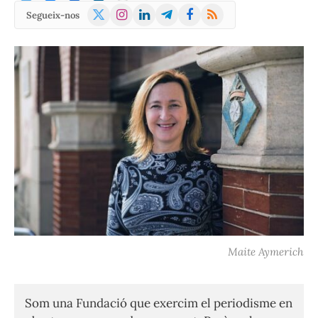
X
Instagram
LinkedIn
Telegram
Facebook
RSS
Segueix-nos
(Twitter)
Maite Aymerich
Som una Fundació que exercim el periodisme en