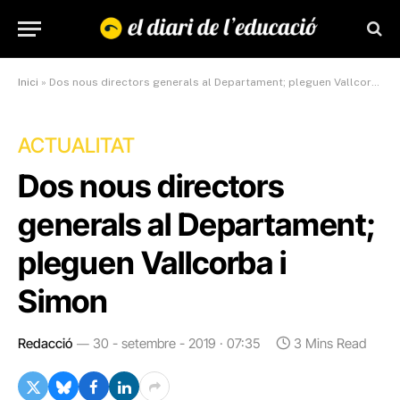
Inici
»
Dos nous directors generals al Departament; pleguen Vallcorba i Simon
ACTUALITAT
Dos nous directors
generals al Departament;
pleguen Vallcorba i
Simon
Redacció
30 - setembre - 2019 · 07:35
3 Mins Read