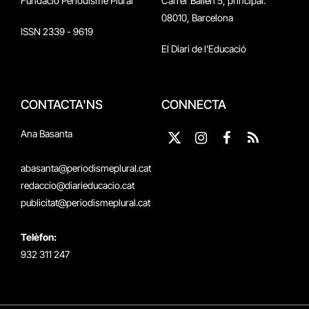
Fundació Periodisme Plural
Carrer Bailén 5, principal.
08010, Barcelona
ISSN 2339 - 9619
El Diari de l'Educació
CONTACTA'NS
CONNECTA
Ana Basanta
X
Instagram
Facebook
RSS
(Twitter)
abasanta@periodismeplural.cat
redaccio@diarieducacio.cat
publicitat@periodismeplural.cat
Telèfon:
932 311 247