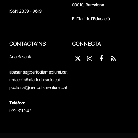
08010, Barcelona
ISSN 2339 - 9619
El Diari de l'Educació
CONTACTA'NS
CONNECTA
Ana Basanta
X
Instagram
Facebook
RSS
(Twitter)
abasanta@periodismeplural.cat
redaccio@diarieducacio.cat
publicitat@periodismeplural.cat
Telèfon:
932 311 247