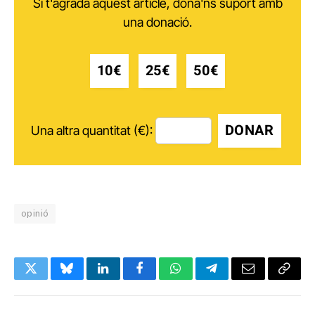
Si t'agrada aquest article, dóna'ns suport amb
una donació.
10€
25€
50€
DONAR
Una altra quantitat (€):
opinió
Twitter
Bluesky
LinkedIn
Facebook
WhatsApp
Telegram
Email
Copy
Link