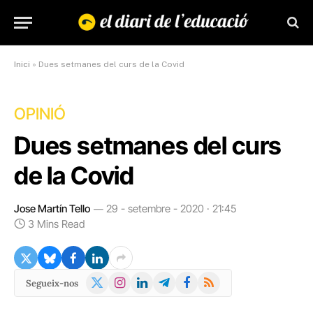
Inici
»
Dues setmanes del curs de la Covid
OPINIÓ
Dues setmanes del curs
de la Covid
Jose Martín Tello
29 - setembre - 2020 · 21:45
3 Mins Read
X
Instagram
LinkedIn
Telegram
Facebook
RSS
Segueix-nos
(Twitter)