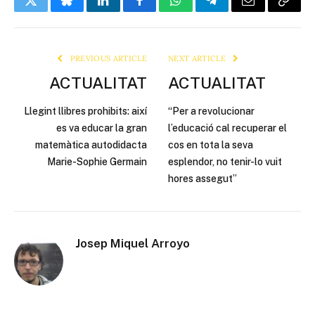
Twitter
Bluesky
LinkedIn
Facebook
WhatsApp
Telegram
Email
Copy
Link
PREVIOUS ARTICLE
NEXT ARTICLE
ACTUALITAT
ACTUALITAT
Llegint llibres prohibits: així
“Per a revolucionar
es va educar la gran
l’educació cal recuperar el
matemàtica autodidacta
cos en tota la seva
Marie-Sophie Germain
esplendor, no tenir-lo vuit
hores assegut”
Josep Miquel Arroyo