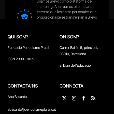
QUI SOM?
ON SOM?
Fundació Periodisme Plural
Carrer Bailén 5, principal.
08010, Barcelona
ISSN 2339 - 9619
El Diari de l'Educació
CONTACTA'NS
CONNECTA
Ana Basanta
X
Instagram
Facebook
RSS
(Twitter)
abasanta@periodismeplural.cat