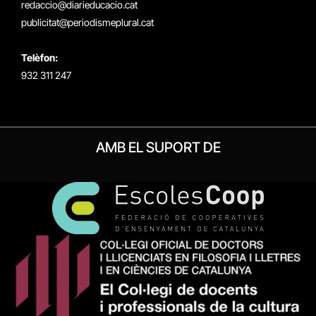
redaccio@diarieducacio.cat
publicitat@periodismeplural.cat
Telèfon:
932 311 247
AMB EL SUPORT DE