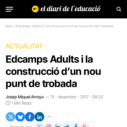
Inici
»
Edcamps Adults i la construcció d’un nou punt de trobada
ACTUALITAT
Edcamps Adults i la
construcció d’un nou
punt de trobada
Josep Miquel Arroyo
13 - desembre - 2017 · 08:02
1 Min Read
X
Instagram
LinkedIn
Telegram
Facebook
RSS