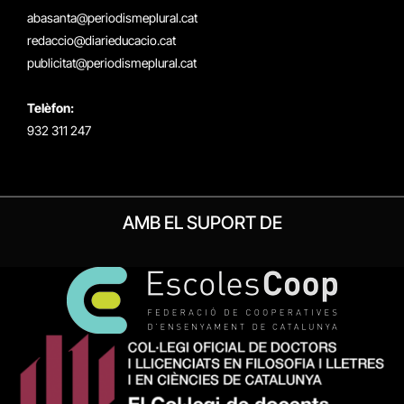
(Twitter)
abasanta@periodismeplural.cat
redaccio@diarieducacio.cat
publicitat@periodismeplural.cat
Telèfon:
932 311 247
AMB EL SUPORT DE