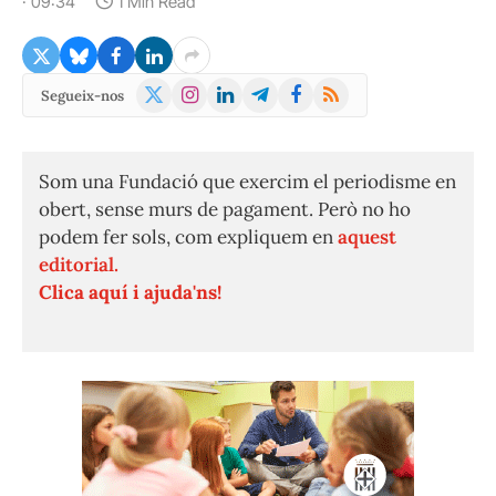
· 09:34
1 Min Read
X
Instagram
LinkedIn
Telegram
Facebook
RSS
Segueix-nos
(Twitter)
Som una Fundació que exercim el periodisme en
obert, sense murs de pagament. Però no ho
podem fer sols, com expliquem en
aquest
editorial.
Clica aquí i ajuda'ns!