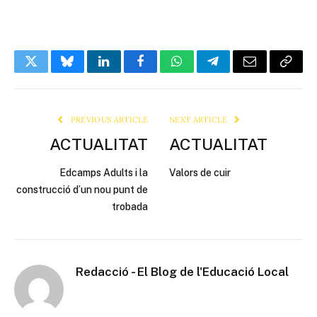
Twitter
Bluesky
LinkedIn
Facebook
WhatsApp
Telegram
Email
Copy
Link
PREVIOUS ARTICLE
NEXT ARTICLE
ACTUALITAT
ACTUALITAT
Edcamps Adults i la
Valors de cuir
construcció d’un nou punt de
trobada
Redacció - El Blog de l'Educació Local