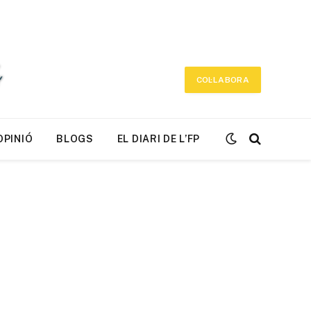
COL·LABORA
OPINIÓ
BLOGS
EL DIARI DE L’FP