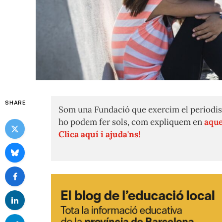
SHARE
Som una Fundació que exercim el periodis
ho podem fer sols, com expliquem en
aque
Clica aquí i ajuda'ns!