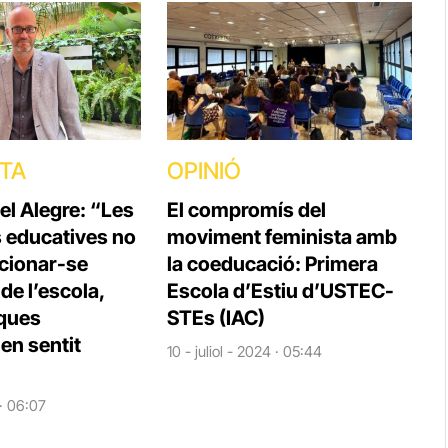
STA
OPINIÓ
el Alegre: “Les
El compromís del
s educatives no
moviment feminista amb
cionar-se
la coeducació: Primera
e l’escola,
Escola d’Estiu d’USTEC-
iques
STEs (IAC)
en sentit
10 - juliol - 2024 · 05:44
 · 06:07