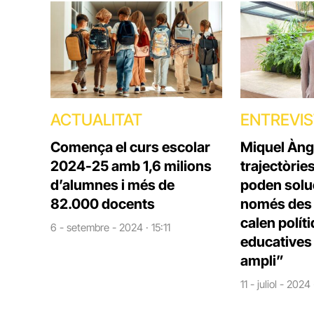
ACTUALITAT
ENTREVI
Comença el curs escolar
Miquel Àng
2024-25 amb 1,6 milions
trajectòrie
d’alumnes i més de
poden solu
82.000 docents
només des d
calen polít
6 - setembre - 2024 · 15:11
educatives 
ampli”
11 - juliol - 2024