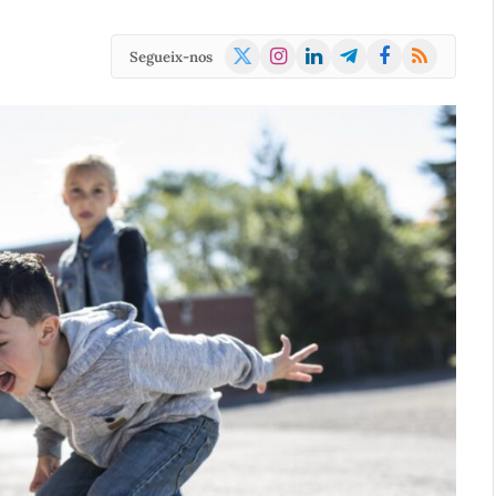
X
Instagram
LinkedIn
Telegram
Facebook
RSS
Segueix-nos
(Twitter)