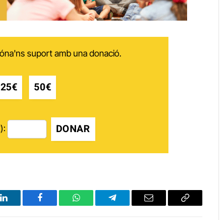
 dóna'ns suport amb una donació.
25€
50€
DONAR
):
LinkedIn
Facebook
WhatsApp
Telegram
Email
Copy