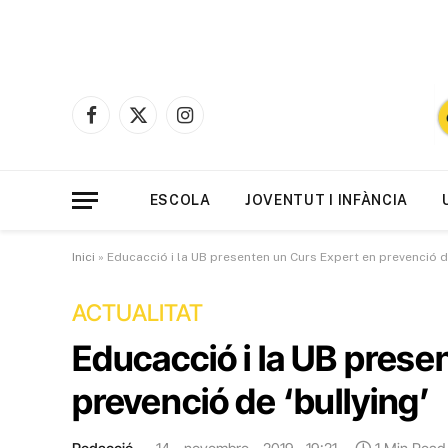
Facebook
X
Instagram
(Twitter)
ESCOLA
JOVENTUT I INFÀNCIA
Inici
»
Educacció i la UB presenten un Curs Expert en prevenció de
ACTUALITAT
Educacció i la UB prese
prevenció de ‘bullying’