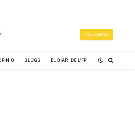
COL·LABORA
OPINIÓ
BLOGS
EL DIARI DE L’FP