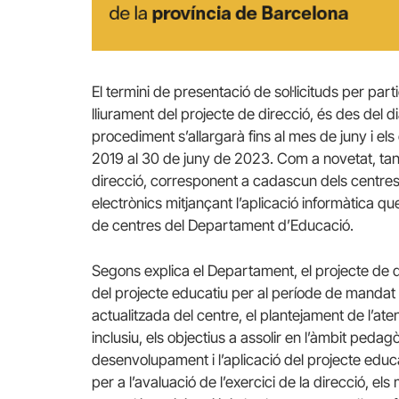
El termini de presentació de sol·licituds per pa
lliurament del projecte de direcció, és des del d
procediment s’allargarà fins al mes de juny i els
2019 al 30 de juny de 2023. Com a novetat, tant 
direcció, corresponent a cadascun dels centres s
electrònics mitjançant l’aplicació informàtica qu
de centres del Departament d’Educació.
Segons explica el Departament, el projecte de d
del projecte educatiu per al període de mandat d
actualitzada del centre, el plantejament de l’at
inclusiu, els objectius a assolir en l’àmbit pedag
desenvolupament i l’aplicació del projecte educa
per a l’avaluació de l’exercici de la direcció, 