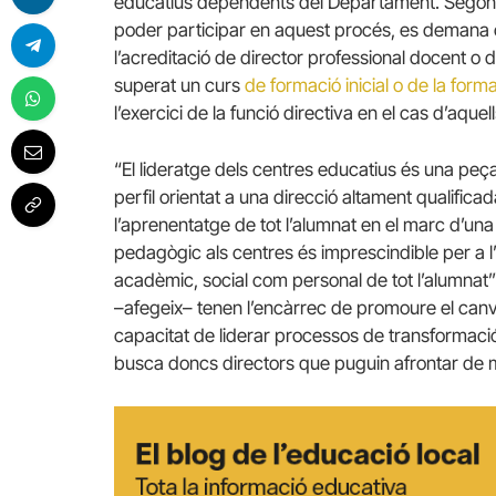
educatius dependents del Departament. Segons
poder participar en aquest procés, es demana 
l’acreditació de director professional docent o d
superat un curs
de formació inicial o de la forma
l’exercici de la funció directiva en el cas d’aque
“El lideratge dels centres educatius és una peç
perfil orientat a una direcció altament qualific
l’aprenentatge de tot l’alumnat en el marc d’una 
pedagògic als centres és imprescindible per a l’a
acadèmic, social com personal de tot l’alumnat”
–afegeix– tenen l’encàrrec de promoure el canvi 
capacitat de liderar processos de transformació e
busca doncs directors que puguin afrontar de man