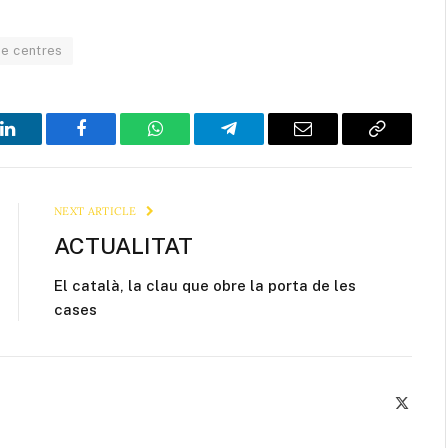
de centres
LinkedIn
Facebook
WhatsApp
Telegram
Email
Copy
Link
NEXT ARTICLE
ACTUALITAT
El català, la clau que obre la porta de les
cases
X
(Twitte