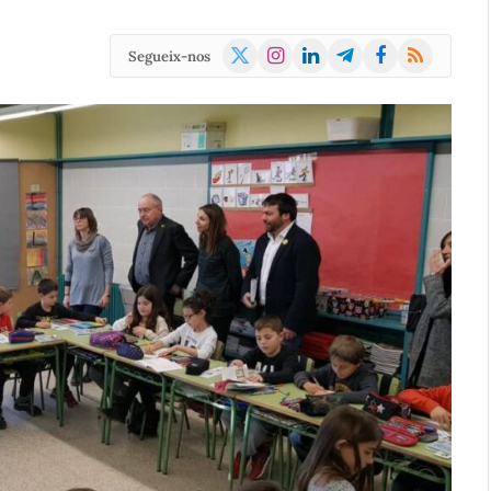
X
Instagram
LinkedIn
Telegram
Facebook
RSS
Segueix-nos
(Twitter)