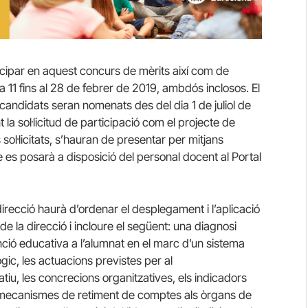
rticipar en aquest concurs de mèrits així com de
ia 11 fins al 28 de febrer de 2019, ambdós inclosos. El
 candidats seran nomenats des del dia 1 de juliol de
la sol·licitud de participació com el projecte de
ol·licitats, s’hauran de presentar per mitjans
e es posarà a disposició del personal docent al Portal
irecció haurà d’ordenar el desplegament i l’aplicació
e la direcció i incloure el següent: una diagnosi
enció educativa a l’alumnat en el marc d’un sistema
ògic, les actuacions previstes per al
tiu, les concrecions organitzatives, els indicadors
els mecanismes de retiment de comptes als òrgans de