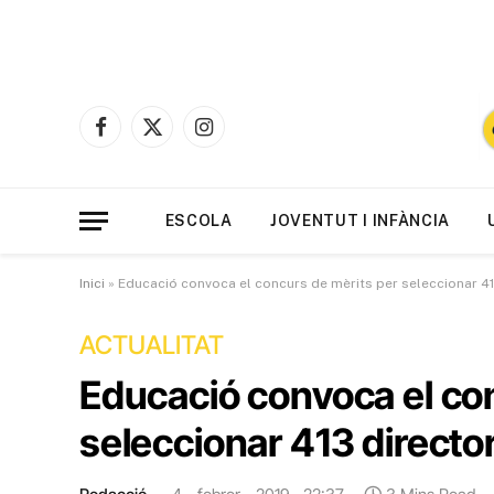
Facebook
X
Instagram
(Twitter)
ESCOLA
JOVENTUT I INFÀNCIA
Inici
»
Educació convoca el concurs de mèrits per seleccionar 41
ACTUALITAT
Educació convoca el co
seleccionar 413 directo