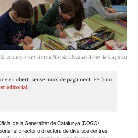
lló, en una recent visita a l'Escola Lluçanès (Prats de Lluçanès)
me en obert, sense murs de pagament. Però no
st editorial.
Oficial de la Generalitat de Catalunya (DOGC)
onar el director o directora de diversos centres