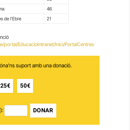
ona
46
es de l’Ebre
21
unció
e/portal/EducacioIntranet/Inici/PortalCentres
 dóna'ns suport amb una donació.
25€
50€
DONAR
):