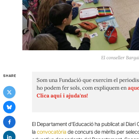
El conseller Barga
SHARE
Som una Fundació que exercim el periodis
ho podem fer sols, com expliquem en
aque
Clica aquí i ajuda'ns!
El Departament d’Educació ha publicat al Diari 
la
convocatòria
de concurs de mèrits per selecci