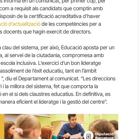
 informa en un comunicat, per primer cop, per
com a requisit als candidats que comptin amb
isposin de la certificació acreditativa d’haver
ció d’actualització
de les competències per a
lls docents que hagin exercit de directors.
a clau del sistema, per això, Educació aposta per un
ada, al servei de la ciutadania, compromesa amb
escola inclusiva. L’exercici d’un bon lideratge
ssoliment de l’èxit educatiu, tant en l’àmbit
 ”, diu el Departament al comunicat. “Les direccions
i la millora del sistema, fet que comporta la
n el sí dels claustres educatius. En definitiva, es
era eficient el lideratge i la gestió del centre”.