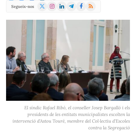
X
Instagram
LinkedIn
Telegram
Facebook
RSS
Segueix-nos
(Twitter)
El síndic Rafael Ribó, el conseller Josep Bargalló i els
presidents de les entitats municipalistes escolten la
intervenció d'Astou Touré, membre del Col·lectiu d'Escoles
contra la Segregació