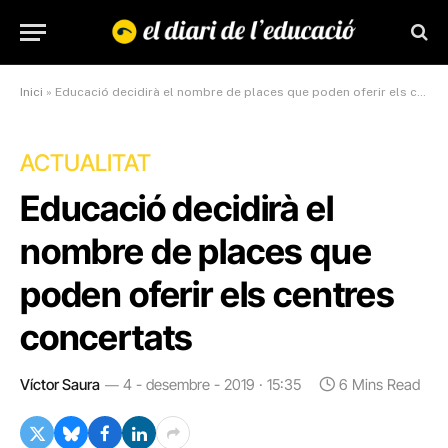
Inici
»
Educació decidirà el nombre de places que poden oferir els centres concertats
ACTUALITAT
Educació decidirà el
nombre de places que
poden oferir els centres
concertats
Víctor Saura
4 - desembre - 2019 · 15:35
6 Mins Read