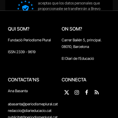
QUI SOM?
ON SOM?
Fundació Periodisme Plural
Carrer Bailén 5, principal.
08010, Barcelona
ISSN 2339 - 9619
El Diari de l'Educació
CONTACTA'NS
CONNECTA
Ana Basanta
X
Instagram
Facebook
RSS
(Twitter)
abasanta@periodismeplural.cat
redaccio@diarieducacio.cat
publicitat@periodismeplural.cat