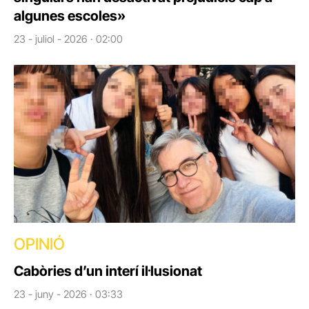
algunes escoles»
23 - juliol - 2026 · 02:00
OPINIÓ
Cabòries d’un interí il·lusionat
23 - juny - 2026 · 03:33