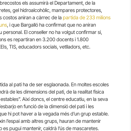
obrecostos els assumirà el Departament, de la
etes, gel hidroalcohòlic, mampares protectores,
s costos aniran a càrrec de la
partida de 233 milions
luns
, i que Bargalló ha confirmat que no aniran
 personal. El conseller no ha volgut confirmar si,
ons es repartiran en 3.200 docents i 1.800
Is, TIS, educadors socials, vetlladors, etc.
tida al pati ha de ser esglaonada. En moltes escoles
ndrà de les dimensions del pati, de la realitat física
ps estables”. Així doncs, el centre educatiu, en la seva
’esbarjo en funció de la dimensió del pati i les
e que hi pot haver a la vegada més d’un grup estable.
in l’espai amb altres grups, hauran de mantenir
 no es pugui mantenir, caldrà l’ús de mascaretes.