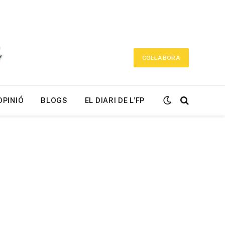
COL·LABORA
OPINIÓ
BLOGS
EL DIARI DE L’FP