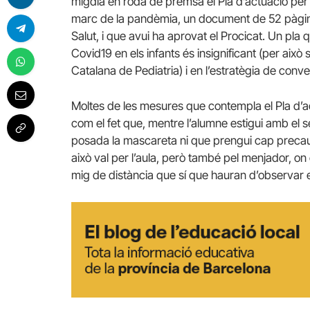
migdia en roda de premsa el Pla d’actuació per
marc de la pandèmia, un document de 52 pàgin
Salut, i que avui ha aprovat el Procicat. Un pla 
Covid19 en els infants és insignificant (per això 
Catalana de Pediatria) i en l’estratègia de conve
Moltes de les mesures que contempla el Pla d’act
com el fet que, mentre l’alumne estigui amb el 
posada la mascareta ni que prengui cap precauci
això val per l’aula, però també pel menjador, on
mig de distància que sí que hauran d’observar 