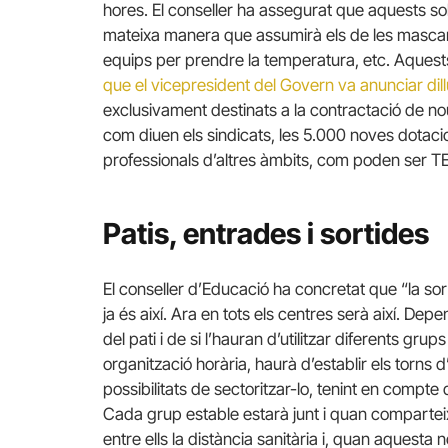
hores. El conseller ha assegurat que aquests s
mateixa manera que assumirà els de les mascar
equips per prendre la temperatura, etc. Aquest
que el vicepresident del Govern va anunciar dil
exclusivament destinats a la contractació de nou
com diuen els sindicats, les 5.000 noves dotaci
professionals d’altres àmbits, com poden ser TEE
Patis, entrades i sortides
El conseller d’Educació ha concretat que “la sor
ja és així. Ara en tots els centres serà així. Depe
del pati i de si l’hauran d’utilitzar diferents gru
organització horària, haurà d’establir els torns d
possibilitats de sectoritzar-lo, tenint en compt
Cada grup estable estarà junt i quan comparteix
entre ells la distància sanitària i, quan aquesta