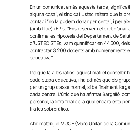
En un comunicat emès aquesta tarda, significati
alguna cosa”, el sindicat Ustec reitera que la p
contagi “no la podem donar per certa”, i per a
(amb filtre) i EPIs. “Ens reservem el dret d’anar a
confirma les hipòtesis del Departament de Salu
d’USTEC·STEs, vam quantificar en 44.500, del
contractar 3.200 docents amb nomenaments extr
educativa”.
Pel que fa a les ràtios, aquest matí el conseller 
cada etapa educativa, i ha admès que els grups
per un grup classe normal, si bé finalment l’or
cada centre. L’únic que ha afirmat Bargalló, com
personal, la xifra final de la qual encara està 
fi a les sobreràtios.
Ahir mateix, el MUCE (Marc Unitari de la Comuni