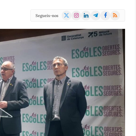
X
Instagram
LinkedIn
Telegram
Facebook
RSS
Segueix-nos
(Twitter)