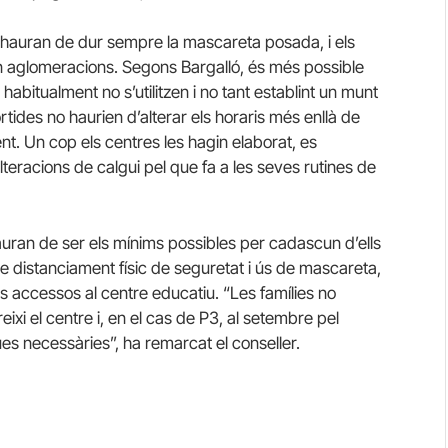
es hauran de dur sempre la mascareta posada, i els
in aglomeracions. Segons Bargalló, és més possible
abitualment no s’utilitzen i no tant establint un munt
ortides no haurien d’alterar els horaris més enllà de
nt. Un cop els centres les hagin elaborat, es
teracions de calgui pel que fa a les seves rutines de
auran de ser els mínims possibles per cadascun d’ells
 distanciament físic de seguretat i ús de mascareta,
ls accessos al centre educatiu. “Les famílies no
ixi el centre i, en el cas de P3, al setembre pel
s necessàries”, ha remarcat el conseller.