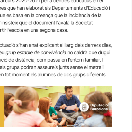
 al curs 2020-2021 per a centres educatius en el
es que han elaborat els Departaments d’Educació i
que es basa en la creença que la incidència de la
s’insisteix que el document l’avala la Societat
rtir l’escola en una segona casa.
uació s’han anat explicant al llarg dels darrers dies,
seu
grup estable de convivència
no caldrà que dugui
ó de distància, com passa en l’entorn familiar. I
 els grups podran asseure’s junts sense el metre i
en tot moment els alumnes de dos grups diferents.