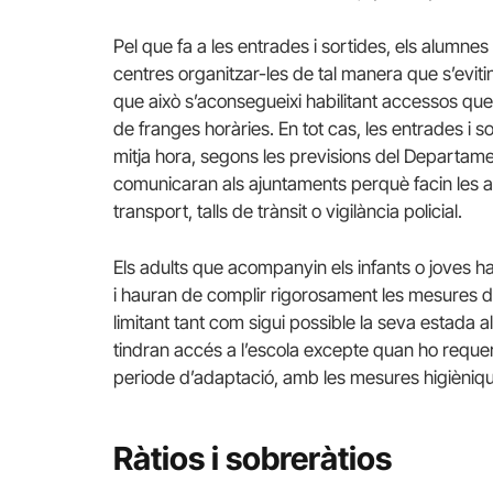
Pel que fa a les entrades i sortides, els alumn
centres organitzar-les de tal manera que s’evit
que això s’aconsegueixi habilitant accessos que h
de franges horàries. En tot cas, les entrades i s
mitja hora, segons les previsions del Departame
comunicaran als ajuntaments perquè facin les al
transport, talls de trànsit o vigilància policial.
Els adults que acompanyin els infants o joves h
i hauran de complir rigorosament les mesures de
limitant tant com sigui possible la seva estada a
tindran accés a l’escola excepte quan ho requere
periode d’adaptació, amb les mesures higiènique
Ràtios i sobreràtios