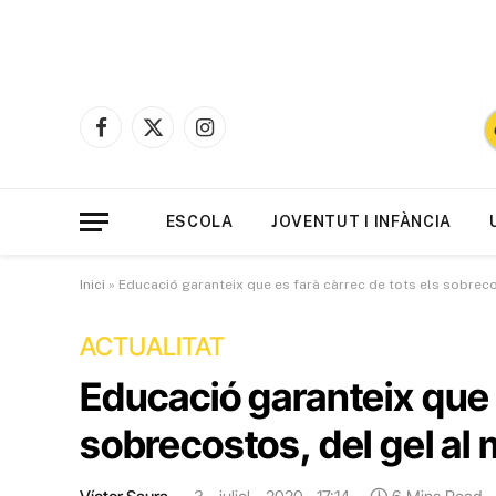
Facebook
X
Instagram
(Twitter)
ESCOLA
JOVENTUT I INFÀNCIA
Inici
»
Educació garanteix que es farà càrrec de tots els sobreco
ACTUALITAT
Educació garanteix que e
sobrecostos, del gel al