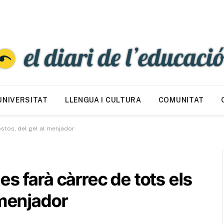
UNIVERSITAT
LLENGUA I CULTURA
COMUNITAT
stos, del gel al menjador
s farà càrrec de tots els
 menjador