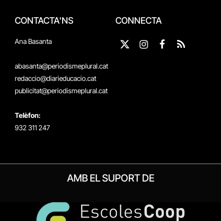
CONTACTA'NS
CONNECTA
Ana Basanta
X
Instagram
Facebook
RSS
(Twitter)
abasanta@periodismeplural.cat
redaccio@diarieducacio.cat
publicitat@periodismeplural.cat
Telèfon:
932 311 247
AMB EL SUPORT DE