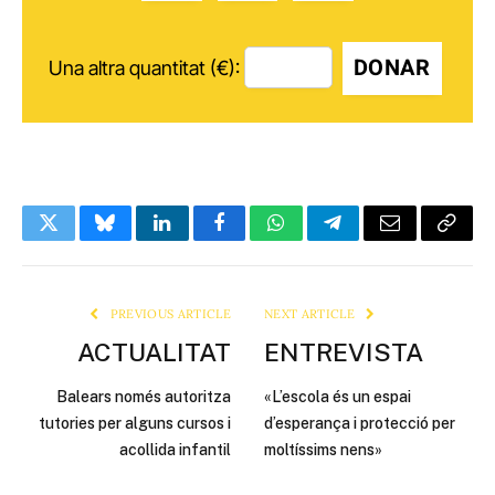
DONAR
Una altra quantitat (€):
Twitter
Bluesky
LinkedIn
Facebook
WhatsApp
Telegram
Email
Copy
Link
PREVIOUS ARTICLE
NEXT ARTICLE
ACTUALITAT
ENTREVISTA
Balears només autoritza
«L’escola és un espai
tutories per alguns cursos i
d’esperança i protecció per
acollida infantil
moltíssims nens»