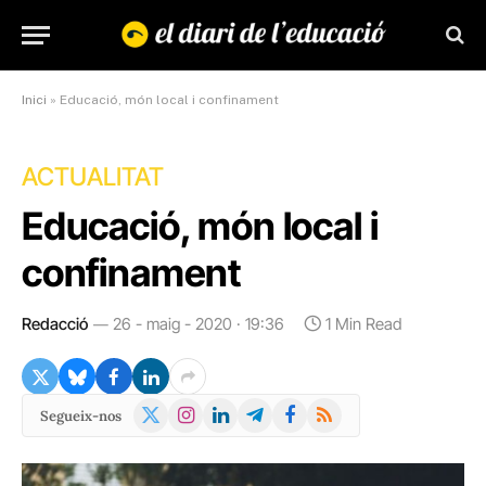
Inici
»
Educació, món local i confinament
ACTUALITAT
Educació, món local i
confinament
Redacció
26 - maig - 2020 · 19:36
1 Min Read
X
Instagram
LinkedIn
Telegram
Facebook
RSS
Segueix-nos
(Twitter)