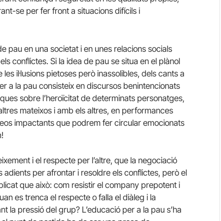
t-se per fer front a situacions difícils i
de pau en una societat i en unes relacions socials
ls conflictes. Si la idea de pau se situa en el plànol
les il·lusions pietoses però inassolibles, dels cants a
per a la pau consisteix en discursos benintencionats
ques sobre l’heroïcitat de determinats personatges,
ltres mateixos i amb els altres, en performances
deos impactants que podrem fer circular emocionats
!
xement i el respecte per l’altre, que la negociació
adients per afrontar i resoldre els conflictes, però el
icat que això: com resistir el company prepotent i
uan es trenca el respecte o falla el diàleg i la
 la pressió del grup? L’educació per a la pau s’ha