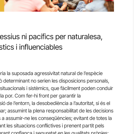
ssius ni pacífics per naturalesa,
ics i influenciables
ria la suposada agressivitat natural de l’espècie
Allò determinant no serien les disposicions personals,
 situacionals i sistèmics, que fàcilment poden conduir
la por. Com fer-hi front per garantir la
ó de l’entorn, la desobediència a l’autoritat, si és el
r; assumint la plena responsabilitat de les decisions
s a assumir-ne les conseqüències; evitant de totes la
ant les situacions conflictives i prenent partit pels
rant confiança i seguretat en les qualitats pròpies;