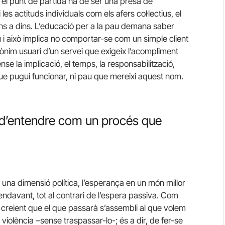
el punt de partida ha de ser una presa de
es actituds individuals com els afers col·lectius, el
ans a dins. L’educació per a la pau demana saber
ú i això implica no comportar-se com un simple client
ònim usuari d’un servei que exigeix l’acompliment
 la implicació, el temps, la responsabilització,
ue pugui funcionar, ni pau que mereixi aquest nom.
a d’entendre com un procés que
 una dimensió política, l’esperança en un món millor
s endavant, tot al contrari de l’espera passiva. Com
ar creient que el que passarà s’assembli al que volem
 violència –sense traspassar-lo-; és a dir, de fer-se