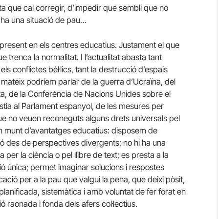
usta que cal corregir, d’impedir que sembli que no
i ha una situació de pau…
ci present en els centres educatius. Justament el que
e trenca la normalitat. I l’actualitat abasta tant
ls conflictes bèl·lics, tant la destrucció d’espais
a mateix podríem parlar de la guerra d’Ucraïna, del
za, de la Conferència de Nacions Unides sobre el
stia al Parlament espanyol, de les mesures per
que no veuen reconeguts alguns drets universals pel
un munt d’avantatges educatius: disposem de
ió des de perspectives divergents; no hi ha una
r la ciència o pel llibre de text; es presta a la
ó única; permet imaginar solucions i respostes
ió per a la pau que valgui la pena, que deixi pòsit,
lanificada, sistemàtica i amb voluntat de fer forat en
 raonada i fonda dels afers col·lectius.