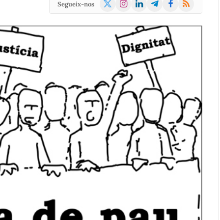
X
Instagram
LinkedIn
Telegram
Facebook
RSS
Segueix-nos
(Twitter)