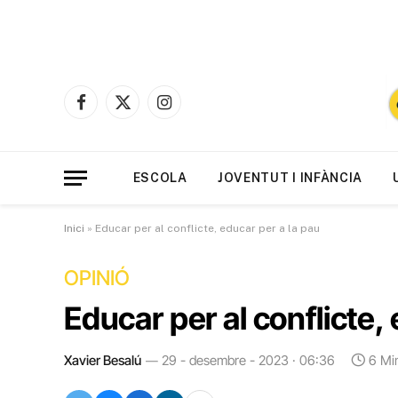
Facebook
X
Instagram
(Twitter)
ESCOLA
JOVENTUT I INFÀNCIA
Inici
»
Educar per al conflicte, educar per a la pau
OPINIÓ
Educar per al conflicte,
Xavier Besalú
29 - desembre - 2023 · 06:36
6 Mi