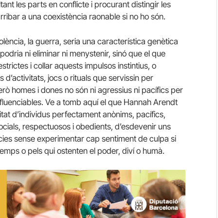
ant les parts en conflicte i procurant distingir les
 arribar a una coexistència raonable si no ho són.
iolència, la guerra, seria una característica genètica
odria ni eliminar ni menystenir, sinó que el que
estrictes i collar aquests impulsos instintius, o
d’activitats, jocs o rituals que servissin per
rò homes i dones no són ni agressius ni pacífics per
nfluenciables. Ve a tomb aquí el que Hannah Arendt
itat d’individus perfectament anònims, pacífics,
cials, respectuosos i obedients, d’esdevenir uns
ències sense experimentar cap sentiment de culpa si
 temps o pels qui ostenten el poder, diví o humà.