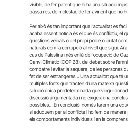
visible, de fer patent que hi ha una situació inj
passa res, de molestar, de fer avinent que no h
Per això és tan important que l’actualitat es fa
acaba essent notícia és el que és conflictiu, el qu
qüestions veïnals o del propi poble o ciutat com e
naturals com la corrupció al nivell que sigui. Ar
cas de Palestina més enllà de l’ocupació de Ga
Canvi Climàtic (COP 28), del debat sobre l’amni
combatre i evitar la sequera, de les persones 
fet de ser estrangeres… Una actualitat que té 
múltiples fonts que tracten d’una mateixa qüest
solució única predeterminada que vingui donada pe
discussió argumentada i no exigeix una conclusi
possibles… En conclusió: només farem una educac
si eduquem per al conflicte i ho fem de manera p
els comportaments individuals i en la comprensió