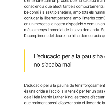
d’entendre com un procés que no s’acaba mai i 
consciència que afecti tant els comportaments i l
bé comú i la salut planetària, amb tots els hum
conjugar la llibertat personal amb l’interès com
en un mercat a la nostra disposició o com un an
més o menys immediat de la seva demanda. Sense
l’acompliment del deure, no hi ha democràcia q
L’educació per a la pau s’h
no s’acaba mai
L’educació per a la pau ha de tenir forçosament
és una crida a l’acció, a la tensió per fer un pa
deia i feia Martin Luther King, es tracta d’actu
que realment passi, d’operar sota el llindar de la