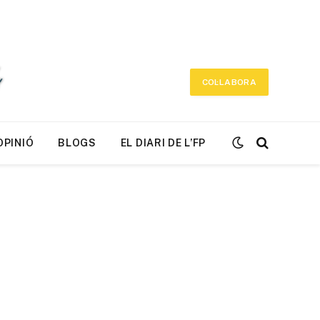
COL·LABORA
OPINIÓ
BLOGS
EL DIARI DE L’FP