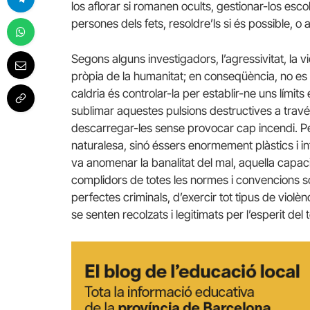
los aflorar si romanen ocults, gestionar-los escolt
persones dels fets, resoldre’ls si és possible, o
Segons alguns investigadors, l’agressivitat, la v
pròpia de la humanitat; en conseqüència, no es p
caldria és controlar-la per establir-ne uns límits 
sublimar aquestes pulsions destructives a través 
descarregar-les sense provocar cap incendi. Pe
naturalesa, sinó éssers enormement plàstics i i
va anomenar la banalitat del mal, aquella capac
complidors de totes les normes i convencions so
perfectes criminals, d’exercir tot tipus de viol
se senten recolzats i legitimats per l’esperit del