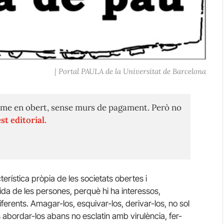
| Portal PAULA de la Universitat de Barcelona
me en obert, sense murs de pagament. Però no
st editorial.
terística pròpia de les societats obertes i
da de les persones, perquè hi ha interessos,
iferents. Amagar-los, esquivar-los, derivar-los, no sol
 abordar-los abans no esclatin amb virulència, fer-