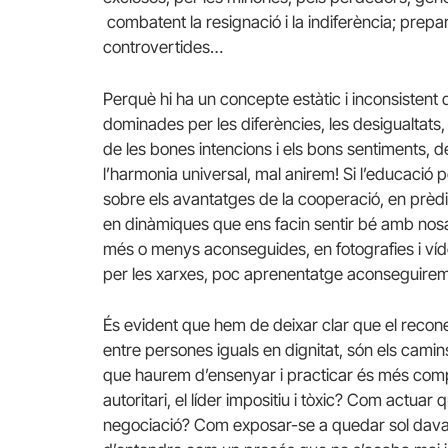
combatent la resignació i la indiferència; preparan
controvertides…
Perquè hi ha un concepte estàtic i inconsistent 
dominades per les diferències, les desigualtats, e
de les bones intencions i els bons sentiments, de 
l’harmonia universal, mal anirem! Si l’educació 
sobre els avantatges de la cooperació, en prèdi
en dinàmiques que ens facin sentir bé amb nosa
més o menys aconseguides, en fotografies i ví
per les xarxes, poc aprenentatge aconseguirem
És evident que hem de deixar clar que el reconei
entre persones iguals en dignitat, són els camins 
que haurem d’ensenyar i practicar és més compl
autoritari, el líder impositiu i tòxic? Com actuar q
negociació? Com exposar-se a quedar sol davant