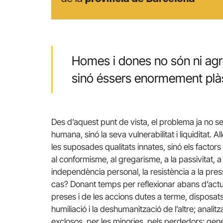
Homes i dones no són ni agre
sinó éssers enormement plàst
Des d’aquest punt de vista, el problema ja no se
humana, sinó la seva vulnerabilitat i liquiditat. 
les suposades qualitats innates, sinó els factors
al conformisme, al gregarisme, a la passivitat, a 
independència personal, la resistència a la pressi
cas? Donant temps per reflexionar abans d’actua
preses i de les accions dutes a terme, disposat
humiliació i la deshumanització de l’altre; analitz
exclosos, per les minories, pels perdedors; gene