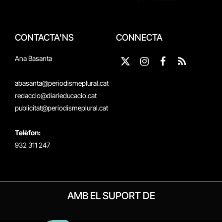
CONTACTA'NS
CONNECTA
Ana Basanta
X
Instagram
Facebook
RSS
(Twitter)
abasanta@periodismeplural.cat
redaccio@diarieducacio.cat
publicitat@periodismeplural.cat
Telèfon:
932 311 247
AMB EL SUPORT DE