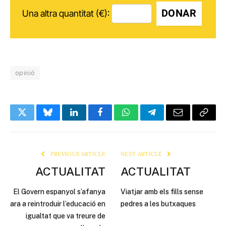
DONAR
Una altra quantitat (€):
opinió
Twitter
Bluesky
LinkedIn
Facebook
WhatsApp
Telegram
Email
Copy
Link
PREVIOUS ARTICLE
NEXT ARTICLE
ACTUALITAT
ACTUALITAT
El Govern espanyol s’afanya
Viatjar amb els fills sense
ara a reintroduir l’educació en
pedres a les butxaques
igualtat que va treure de