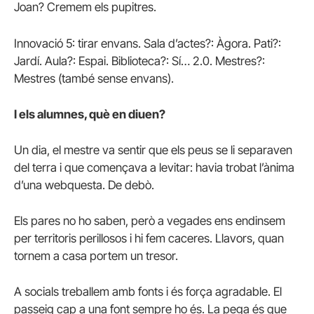
Joan? Cremem els pupitres.
Innovació 5: tirar envans. Sala d’actes?: Àgora. Pati?:
Jardí. Aula?: Espai. Biblioteca?: Sí… 2.0. Mestres?:
Mestres (també sense envans).
I els alumnes, què en diuen?
Un dia, el mestre va sentir que els peus se li separaven
del terra i que començava a levitar: havia trobat l’ànima
d’una webquesta. De debò.
Els pares no ho saben, però a vegades ens endinsem
per territoris perillosos i hi fem caceres. Llavors, quan
tornem a casa portem un tresor.
A socials treballem amb fonts i és força agradable. El
passeig cap a una font sempre ho és. La pega és que