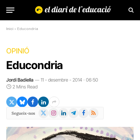
Inici
»
Educondria
OPINIÓ
Educondria
Jordi Badiella
11 - desembre - 2014 · 06:50
2 Mins Read
X
Instagram
LinkedIn
Telegram
Facebook
RSS
Segueix-nos
(Twitter)