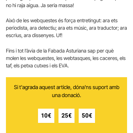
no hi raja aigua. Ja seria massa!
Això de les webquestes és força entretingut: ara ets
periodista, ara detectiu; ara ets músic, ara traductor; ara
escrius, ara dissenyes. Uf!
Fins i tot l’àvia de la Fabada Asturiana sap per què
molen les webquestes, les webtasques, les caceres, els
taf, els petxa cutxes i els EVA.
Si t'agrada aquest article, dóna'ns suport amb
una donació.
10€
25€
50€