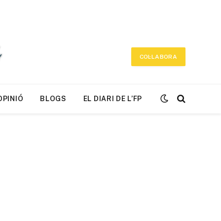
COL·LABORA
OPINIÓ
BLOGS
EL DIARI DE L’FP