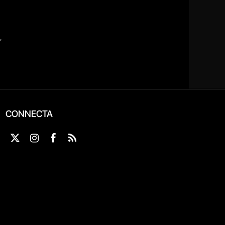
CONNECTA
X
Instagram
Facebook
RSS
(Twitter)