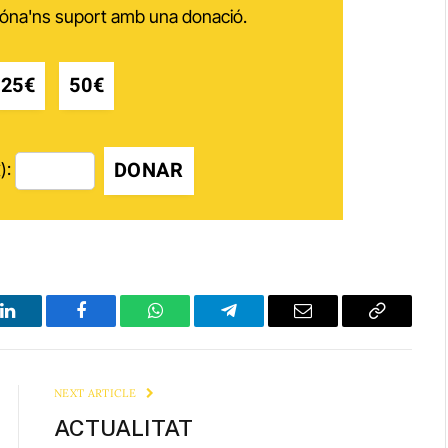
 dóna'ns suport amb una donació.
25€
50€
DONAR
):
LinkedIn
Facebook
WhatsApp
Telegram
Email
Copy
Link
NEXT ARTICLE
ACTUALITAT