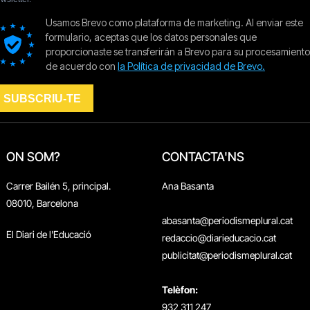
ON SOM?
CONTACTA'NS
Carrer Bailén 5, principal.
Ana Basanta
08010, Barcelona
abasanta@periodismeplural.cat
El Diari de l'Educació
redaccio@diarieducacio.cat
publicitat@periodismeplural.cat
Telèfon:
932 311 247