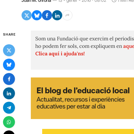
Joan M. Girona
13 - gener - 2016 · 08:02
1 Min R
SHARE
Som una Fundació que exercim el periodis
ho podem fer sols, com expliquem en
aque
Clica aquí i ajuda'ns!