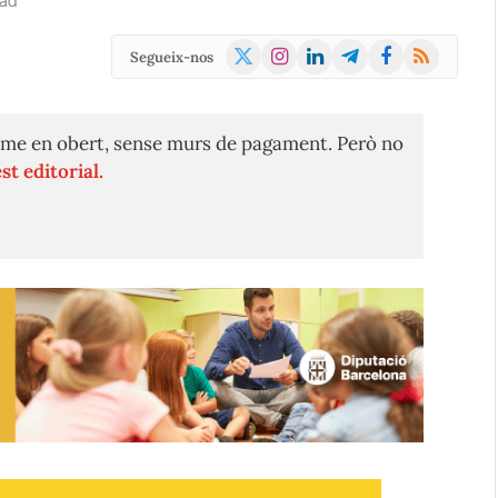
ead
X
Instagram
LinkedIn
Telegram
Facebook
RSS
Segueix-nos
(Twitter)
me en obert, sense murs de pagament. Però no
st editorial.