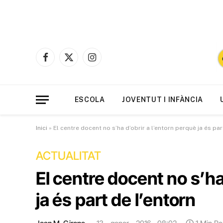
Facebook
X
Instagram
(Twitter)
ESCOLA
JOVENTUT I INFÀNCIA
Inici
»
El centre docent no s’ha d’obrir a l’entorn perquè ja és par
ACTUALITAT
El centre docent no s’ha
ja és part de l’entorn