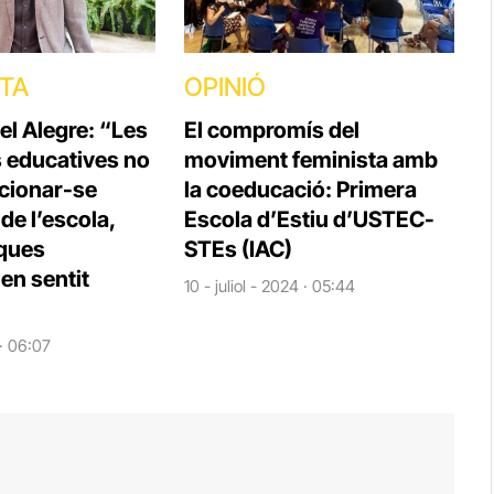
STA
OPINIÓ
el Alegre: “Les
El compromís del
s educatives no
moviment feminista amb
cionar-se
la coeducació: Primera
e l’escola,
Escola d’Estiu d’USTEC-
iques
STEs (IAC)
en sentit
10 - juliol - 2024 · 05:44
 · 06:07