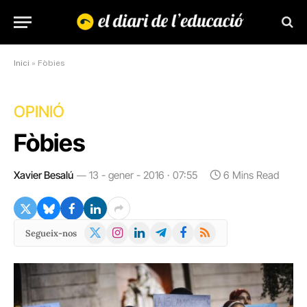
Inici
»
Fòbies
OPINIÓ
Fòbies
Xavier Besalú
13 - gener - 2016 · 07:55
6 Mins Read
X
Instagram
LinkedIn
Telegram
Facebook
RSS
Segueix-nos
(Twitter)