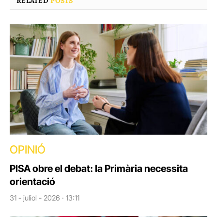
RELATED
POSTS
OPINIÓ
PISA obre el debat: la Primària necessita
orientació
31 - juliol - 2026 · 13:11