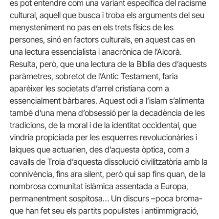
es pot entendre com una variant específica del racisme
cultural, aquell que busca i troba els arguments del seu
menysteniment no pas en els trets físics de les
persones, sinó en factors culturals, en aquest cas en
una lectura essencialista i anacrònica de l’Alcorà.
Resulta, però, que una lectura de la Bíblia des d’aquests
paràmetres, sobretot de l’Antic Testament, faria
aparèixer les societats d’arrel cristiana com a
essencialment bàrbares. Aquest odi a l’islam s’alimenta
també d’una mena d’obsessió per la decadència de les
tradicions, de la moral i de la identitat occidental, que
vindria propiciada per les esquerres revolucionàries i
laiques que actuarien, des d’aquesta òptica, com a
cavalls de Troia d’aquesta dissolució civilitzatòria amb la
connivència, fins ara silent, però qui sap fins quan, de la
nombrosa comunitat islàmica assentada a Europa,
permanentment sospitosa… Un discurs –poca broma-
que han fet seu els partits populistes i antiimmigració,