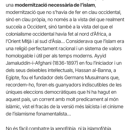
una
modernització necessària de l’islam
,
modernització que no s’havia de fer en clau occidental,
sinó en clau pròpia, no només a la vista del que realment
succeïa a Occident, sinó també a la vista del que el
colonialisme occidental havia fet al nord d’Àfrica, a
l’Orient Mitjà i al sud d’Àsia… Considerava que l’islam era
una religió perfectament racional i un sistema de valors
homologable i útil per als temps moderns. Ayyid
Jamaluddin-i-Afghani (1836-1897) en fou l’iniciador i un
dels seus deixebles intel·lectuals, Hassan al-Banna, a
Egipte, fou el fundador dels Germans Musulmans que,
recordem-ho, foren els guanyadors indiscutibles de les
úniques eleccions democràtiques que hi ha hagut en
aquest país, un corrent amb molt predicament al món
islàmic, vist el fracàs de la versió més laïcista i el cinisme
de l’islamisme fonamentalista…
No és fàcil combatre la xenofòbia, ni la islamofòbia,