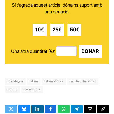
Si t'agrada aquest article, dóna'ns suport amb
una donació.
10€
25€
50€
DONAR
Una altra quantitat (€):
ideologia
islam
Islamofòbia
multiculturalitat
opinió
xenofòbia
Twitter
Bluesky
LinkedIn
Facebook
WhatsApp
Telegram
Email
Copy