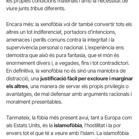
les pròpies condicions materials i amb la necessitat de
viure junts
tribus
diferents.
Encara més: la xenofòbia vol dir també convertir tots els
altres un tot indiferenciat, portadors d’intencions,
amenaces i perills comuns contra la integritat i la
supervivència personal o nacional. L’experiència ens
demostra que això és pura fantasia, que el món és
enormement divers i, a vegades, fins i tot contradictori.
En definitiva, la xenofòbia no és sinó una maniobra de
distracció, una
justificació fàcil per excloure i marginar
els altres
, una manera de servar els propis privilegis o
avantatges, de mal defensar amb arguments racionals i
moralment presentables.
Tanmateix, la fòbia més present avui, tant a Europa com
als Estats Units, és la
islamofòbia
, l’hostilitat i la por
envers tot el que té a veure amb l’islam. La islamofòbia