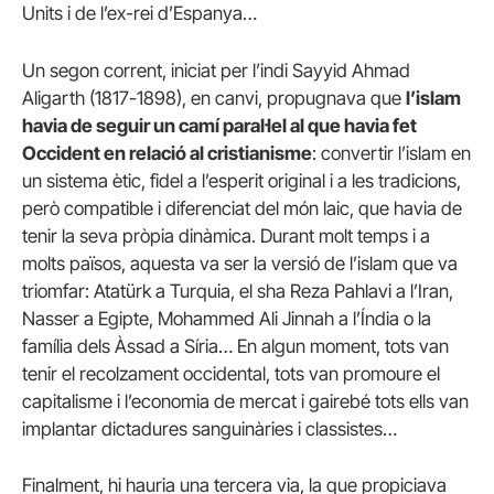
Units i de l’ex-rei d’Espanya…
Un segon corrent, iniciat per l’indi Sayyid Ahmad
Aligarth (1817-1898), en canvi, propugnava que
l’islam
havia de seguir un camí paral·lel al que havia fet
Occident en relació al cristianisme
: convertir l’islam en
un sistema ètic, fidel a l’esperit original i a les tradicions,
però compatible i diferenciat del món laic, que havia de
tenir la seva pròpia dinàmica. Durant molt temps i a
molts països, aquesta va ser la versió de l’islam que va
triomfar: Atatürk a Turquia, el sha Reza Pahlavi a l’Iran,
Nasser a Egipte, Mohammed Ali Jinnah a l’Índia o la
família dels Àssad a Síria… En algun moment, tots van
tenir el recolzament occidental, tots van promoure el
capitalisme i l’economia de mercat i gairebé tots ells van
implantar dictadures sanguinàries i classistes…
Finalment, hi hauria una tercera via, la que propiciava