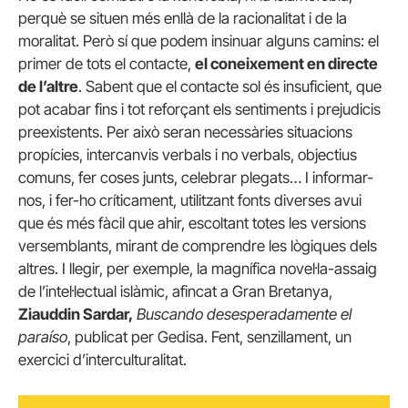
perquè se situen més enllà de la racionalitat i de la
moralitat. Però sí que podem insinuar alguns camins: el
primer de tots el contacte,
el coneixement en directe
de l’altre
. Sabent que el contacte sol és insuficient, que
pot acabar fins i tot reforçant els sentiments i prejudicis
preexistents. Per això seran necessàries situacions
propícies, intercanvis verbals i no verbals, objectius
comuns, fer coses junts, celebrar plegats… I informar-
nos, i fer-ho críticament, utilitzant fonts diverses avui
que és més fàcil que ahir, escoltant totes les versions
versemblants, mirant de comprendre les lògiques dels
altres. I llegir, per exemple, la magnífica novel·la-assaig
de l’intel·lectual islàmic, afincat a Gran Bretanya,
Ziauddin Sardar,
Buscando desesperadamente el
paraíso
, publicat per Gedisa. Fent, senzillament, un
exercici d’interculturalitat.