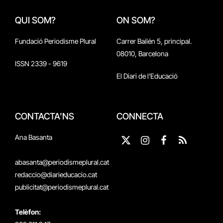
QUI SOM?
ON SOM?
Fundació Periodisme Plural
Carrer Bailén 5, principal.
08010, Barcelona
ISSN 2339 - 9619
El Diari de l'Educació
CONTACTA'NS
CONNECTA
Ana Basanta
X
Instagram
Facebook
RSS
(Twitter)
abasanta@periodismeplural.cat
redaccio@diarieducacio.cat
publicitat@periodismeplural.cat
Telèfon: