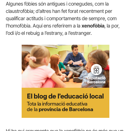
Algunes fòbies són antigues i conegudes, com la
claustrofòbia; d’altres han fet forat recentment per
qualificar actituds i comportaments de sempre, com
l’homofòbia. Aquí ens referirem a la
xenofòbia
, la por,
l’odi i/o el rebuig a l’estrany, a l’estranger.
Hi ha qui argumenta que la xenofòbia no és més que un