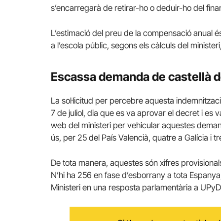
s’encarregarà de retirar-ho o deduir-ho del fina
L’estimació del preu de la compensació anual é
a l’escola públic, segons els càlculs del minister
Escassa demanda de castellà
La sol·licitud per percebre aquesta indemnitzac
7 de juliol, dia que es va aprovar el decret i es 
web del ministeri per vehicular aquestes demand
ús, per 25 del País Valencià, quatre a Galícia i tre
De tota manera, aquestes són xifres provisionals
N’hi ha 256 en fase d’esborrany a tota Espanya,
Ministeri en una resposta parlamentària a UPyD