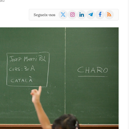
ead
X
Instagram
LinkedIn
Telegram
Facebook
RSS
Segueix-nos
(Twitter)