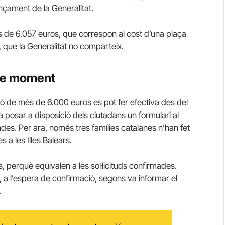
nçament de la Generalitat.
s de 6.057 euros, que correspon al cost d’una plaça
i, que la Generalitat no comparteix.
 de moment
ió de més de 6.000 euros es pot fer efectiva des del
va posar a disposició dels ciutadans un formulari al
es. Per ara, només tres famílies catalanes n’han fet
s a les Illes Balears.
, perquè equivalen a les sol·licituds confirmades.
 a l’espera de confirmació, segons va informar el
.