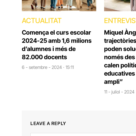
ACTUALITAT
ENTREVI
Comença el curs escolar
Miquel Àng
2024-25 amb 1,6 milions
trajectòrie
d’alumnes i més de
poden solu
82.000 docents
només des d
calen polít
6 - setembre - 2024 · 15:11
educatives 
ampli”
11 - juliol - 2024
LEAVE A REPLY