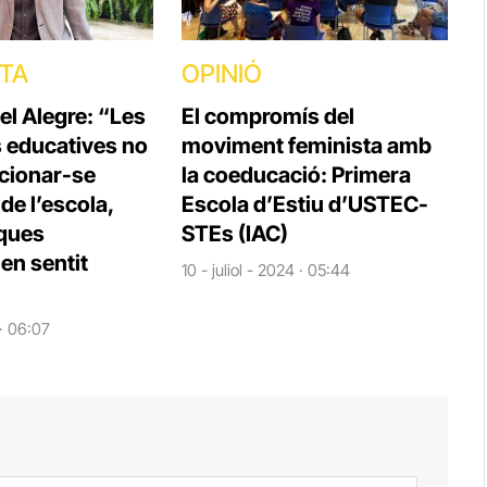
STA
OPINIÓ
el Alegre: “Les
El compromís del
s educatives no
moviment feminista amb
cionar-se
la coeducació: Primera
e l’escola,
Escola d’Estiu d’USTEC-
iques
STEs (IAC)
en sentit
10 - juliol - 2024 · 05:44
 · 06:07