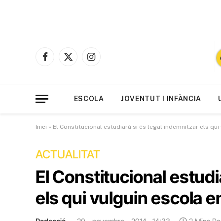
Facebook
X
Instagram
(Twitter)
ESCOLA
JOVENTUT I INFÀNCIA
Inici
»
El Constitucional estudiarà si és legal indemnitzar els qui
ACTUALITAT
El Constitucional estudi
els qui vulguin escola e