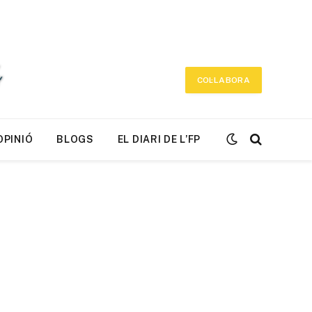
COL·LABORA
OPINIÓ
BLOGS
EL DIARI DE L’FP