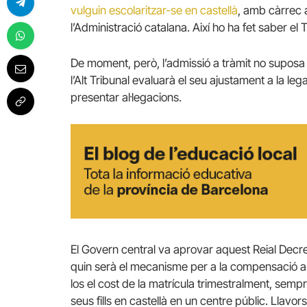
vulguin escolaritzar-se en castellà
, amb càrrec 
l’Administració catalana. Així ho ha fet saber el
De moment, però, l’admissió a tràmit no suposa c
l’Alt Tribunal evaluarà el seu ajustament a la leg
presentar al·legacions.
El Govern central va aprovar aquest Reial Decret 
quin serà el mecanisme per a la compensació a l
los el cost de la matrícula trimestralment, sem
seus fills en castellà en un centre públic. Llavor