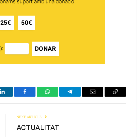
 dóna'ns suport amb una donació.
25€
50€
DONAR
):
LinkedIn
Facebook
WhatsApp
Telegram
Email
Copy
Link
NEXT ARTICLE
ACTUALITAT