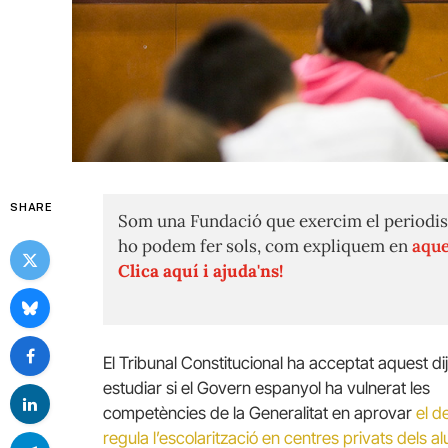
SHARE
Som una Fundació que exercim el periodis
ho podem fer sols, com expliquem en
aque
Clica aquí i ajuda'ns!
El Tribunal Constitucional ha acceptat aquest di
estudiar si el Govern espanyol ha vulnerat les
competències de la Generalitat en aprovar
el d
regula l’escolarització en centres privats dels 