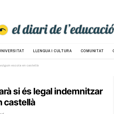
UNIVERSITAT
LLENGUA I CULTURA
COMUNITAT
 vulguin escola en castellà
arà si és legal indemnitzar
n castellà