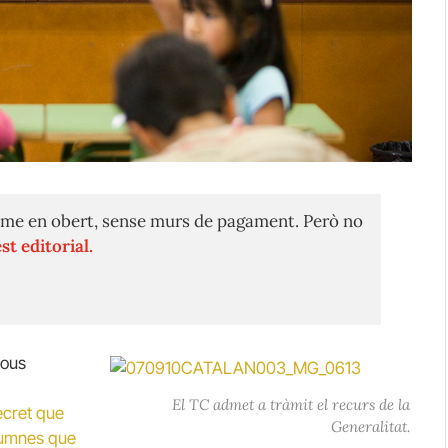
me en obert, sense murs de pagament. Però no
st editorial.
jous
El TC admet a tràmit el recurs de la
ecret que
Generalitat.
alumnes que