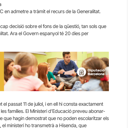
a
 TC en admetre a tràmit el recurs de la Generalitat.
ap decisió sobre el fons de la qüestió, tan sols que
alitat. Ara el Govern espanyol té 20 dies per
el passat 11 de juliol, i en ell hi consta exactament
es famílies. El Ministeri d’Educació preveu abonar-
pre que hagin demostrat que no poden escolaritzar els
s, el ministeri ho transmetrà a Hisenda, que