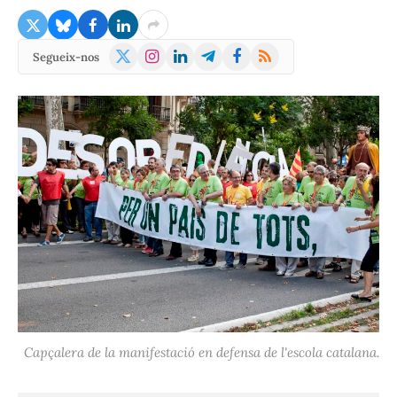
X
Instagram
LinkedIn
Telegram
Facebook
RSS
Segueix-nos
(Twitter)
Capçalera de la manifestació en defensa de l'escola catalana.