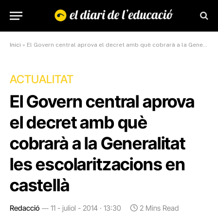
Inici
»
El Govern central aprova el decret amb què cobrarà a la Generalitat les escolaritzacions en castellà
ACTUALITAT
El Govern central aprova
el decret amb què
cobrarà a la Generalitat
les escolaritzacions en
castellà
Redacció
11 - juliol - 2014 · 13:30
2 Mins Read