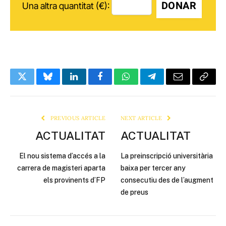
DONAR
Una altra quantitat (€):
Twitter
Bluesky
LinkedIn
Facebook
WhatsApp
Telegram
Email
Copy
Link
PREVIOUS ARTICLE
NEXT ARTICLE
ACTUALITAT
ACTUALITAT
El nou sistema d’accés a la
La preinscripció universitària
carrera de magisteri aparta
baixa per tercer any
els provinents d’FP
consecutiu des de l’augment
de preus