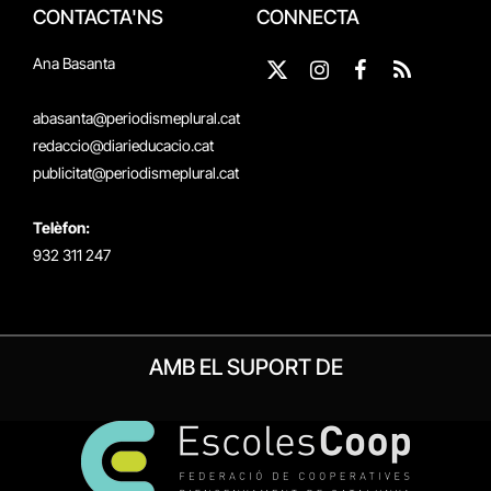
CONTACTA'NS
CONNECTA
Ana Basanta
X
Instagram
Facebook
RSS
(Twitter)
abasanta@periodismeplural.cat
redaccio@diarieducacio.cat
publicitat@periodismeplural.cat
Telèfon:
932 311 247
AMB EL SUPORT DE