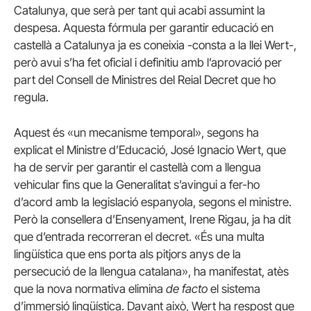
Catalunya, que serà per tant qui acabi assumint la
despesa. Aquesta fórmula per garantir educació en
castellà a Catalunya ja es coneixia -consta a la llei Wert-,
però avui s’ha fet oficial i definitiu amb l’aprovació per
part del Consell de Ministres del Reial Decret que ho
regula.
Aquest és «un mecanisme temporal», segons ha
explicat el Ministre d’Educació, José Ignacio Wert, que
ha de servir per garantir el castellà com a llengua
vehicular fins que la Generalitat s’avingui a fer-ho
d’acord amb la legislació espanyola, segons el ministre.
Però la consellera d’Ensenyament, Irene Rigau, ja ha dit
que d’entrada recorreran el decret. «És una multa
lingüística que ens porta als pitjors anys de la
persecució de la llengua catalana», ha manifestat, atès
que la nova normativa elimina
de facto
el sistema
d’immersió lingüística. Davant això, Wert ha respost que