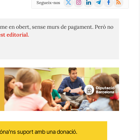
X
Instagram
LinkedIn
Telegram
Facebook
RSS
Segueix-nos
(Twitter)
me en obert, sense murs de pagament. Però no
st editorial.
 dóna'ns suport amb una donació.