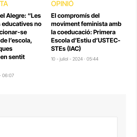
STA
OPINIÓ
el Alegre: “Les
El compromís del
s educatives no
moviment feminista amb
cionar-se
la coeducació: Primera
e l’escola,
Escola d’Estiu d’USTEC-
iques
STEs (IAC)
en sentit
10 - juliol - 2024 · 05:44
 · 06:07