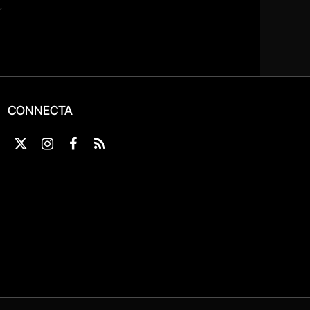
CONNECTA
X
Instagram
Facebook
RSS
(Twitter)