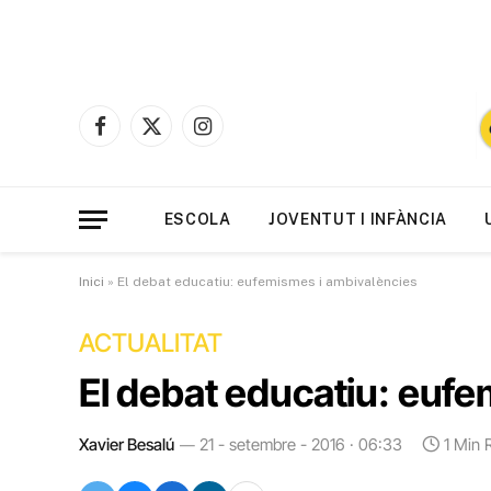
Facebook
X
Instagram
(Twitter)
ESCOLA
JOVENTUT I INFÀNCIA
Inici
»
El debat educatiu: eufemismes i ambivalències
ACTUALITAT
El debat educatiu: euf
Xavier Besalú
21 - setembre - 2016 · 06:33
1 Min 