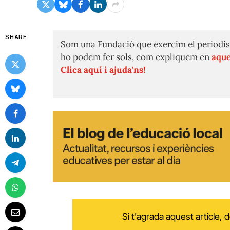
SHARE
Som una Fundació que exercim el periodis
ho podem fer sols, com expliquem en
aque
Clica aquí i ajuda'ns!
Si t'agrada aquest article,