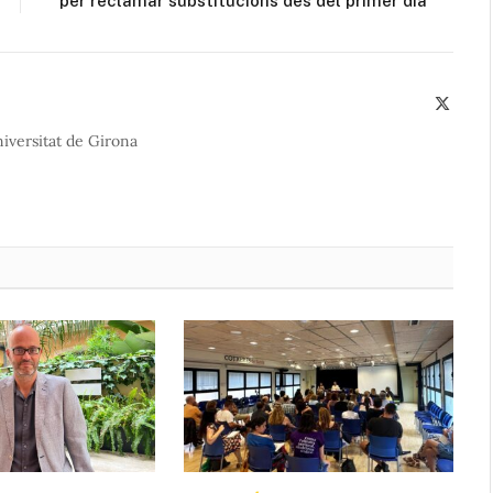
per reclamar substitucions des del primer dia
X
(Twitte
iversitat de Girona