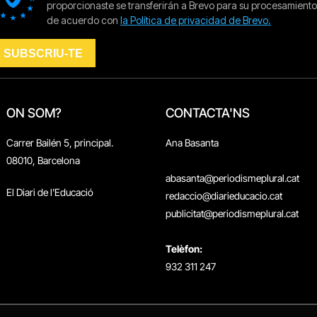
ON SOM?
CONTACTA'NS
Carrer Bailén 5, principal.
Ana Basanta
08010, Barcelona
abasanta@periodismeplural.cat
El Diari de l'Educació
redaccio@diarieducacio.cat
publicitat@periodismeplural.cat
Telèfon:
932 311 247