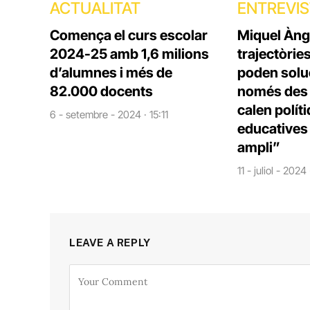
ACTUALITAT
ENTREVI
Comença el curs escolar
Miquel Àng
2024-25 amb 1,6 milions
trajectòrie
d’alumnes i més de
poden solu
82.000 docents
només des d
calen polít
6 - setembre - 2024 · 15:11
educatives 
ampli”
11 - juliol - 2024
LEAVE A REPLY