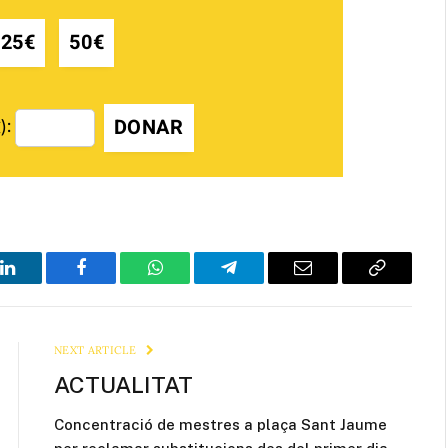
25€
50€
DONAR
):
LinkedIn
Facebook
WhatsApp
Telegram
Email
Copy
Link
NEXT ARTICLE
ACTUALITAT
Concentració de mestres a plaça Sant Jaume