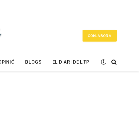
COL·LABORA
OPINIÓ
BLOGS
EL DIARI DE L’FP