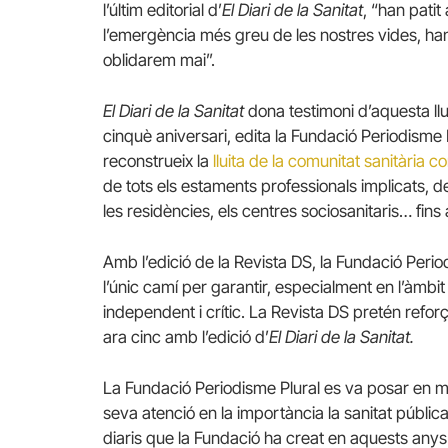
l’últim editorial d’
El Diari de la Sanitat
, “han patit
l’emergència més greu de les nostres vides, ha
oblidarem mai”.
El Diari de la Sanitat
dona testimoni d’aquesta ll
cinquè aniversari, edita la Fundació Periodisme P
reconstrueix la
lluita de la comunitat sanitària c
de tots els estaments professionals implicats, d
les residències, els centres sociosanitaris… fins a
Amb l’edició de la Revista DS, la Fundació Peri
l’únic camí per garantir, especialment en l’àmbit 
independent i crític. La Revista DS pretén reforç
ara cinc amb l’edició d’
El Diari de la Sanitat.
La Fundació Periodisme Plural es va posar en mar
seva atenció en la importància la sanitat pública, 
diaris que la Fundació ha creat en aquests anys