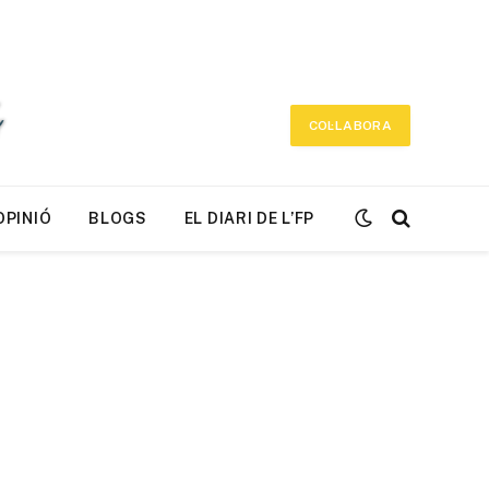
COL·LABORA
OPINIÓ
BLOGS
EL DIARI DE L’FP