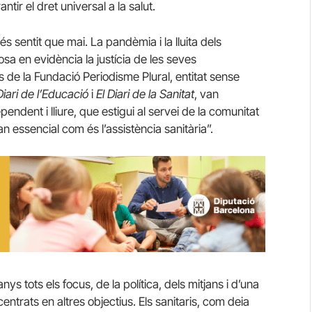
tir el dret universal a la salut.
 sentit que mai. La pandèmia i la lluita dels
osa en evidència la justícia de les seves
s de la Fundació Periodisme Plural, entitat sense
Diari de l’Educació
i
El Diari de la Sanitat
, van
dent i lliure, que estigui al servei de la comunitat
an essencial com és l’assistència sanitària”.
ys tots els focus, de la política, dels mitjans i d’una
entrats en altres objectius. Els sanitaris, com deia