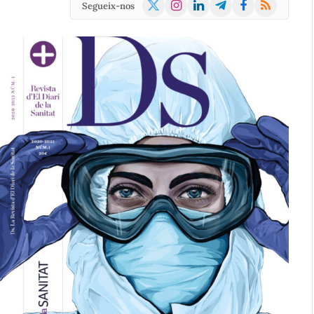
X
Instagram
LinkedIn
Telegram
Facebook
RSS
Segueix-nos
(Twitter)