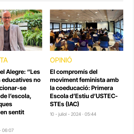
STA
OPINIÓ
el Alegre: “Les
El compromís del
s educatives no
moviment feminista amb
cionar-se
la coeducació: Primera
e l’escola,
Escola d’Estiu d’USTEC-
iques
STEs (IAC)
en sentit
10 - juliol - 2024 · 05:44
 · 06:07