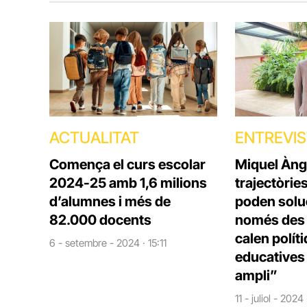
ACTUALITAT
ENTREVI
Comença el curs escolar
Miquel Àng
2024-25 amb 1,6 milions
trajectòrie
d’alumnes i més de
poden solu
82.000 docents
només des d
calen polít
6 - setembre - 2024 · 15:11
educatives 
ampli”
11 - juliol - 2024