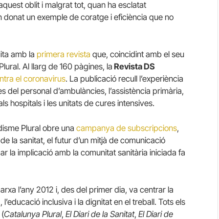
 aquest oblit i malgrat tot, quan ha esclatat
n donat un exemple de coratge i eficiència que no
uita amb la
primera revista
que, coincidint amb el seu
lural. Al llarg de 160 pàgines, la
Revista DS
ontra el coronavirus
. La publicació recull l’experiència
es del personal d’ambulàncies, l’assistència primària,
ls hospitals i les unitats de cures intensives.
odisme Plural obre una
campanya de subscripcions
,
de la sanitat, el futur d’un mitjà de comunicació
ar la implicació amb la comunitat sanitària iniciada fa
xa l’any 2012 i, des del primer dia, va centrar la
l’educació inclusiva i la dignitat en el treball. Tots els
 (
Catalunya Plural
,
El Diari de la Sanitat
,
El Diari de