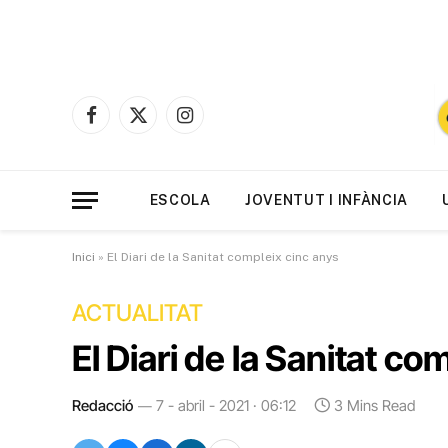
Facebook
X
Instagram
(Twitter)
ESCOLA
JOVENTUT I INFÀNCIA
Inici
»
El Diari de la Sanitat compleix cinc anys
ACTUALITAT
El Diari de la Sanitat co
Redacció
7 - abril - 2021 · 06:12
3 Mins Read