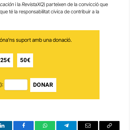
ucación
i la
RevistaXQ
) parteixen de la convicció que
que té la responsabilitat cívica de contribuir a la
 dóna'ns suport amb una donació.
25€
50€
DONAR
):
LinkedIn
Facebook
WhatsApp
Telegram
Email
Copy