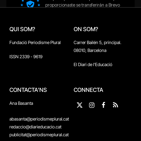
QUI SOM?
ON SOM?
Fundació Periodisme Plural
Carrer Bailén 5, principal.
08010, Barcelona
ISSN 2339 - 9619
El Diari de l'Educació
CONTACTA'NS
CONNECTA
Ana Basanta
X
Instagram
Facebook
RSS
(Twitter)
abasanta@periodismeplural.cat
redaccio@diarieducacio.cat
publicitat@periodismeplural.cat