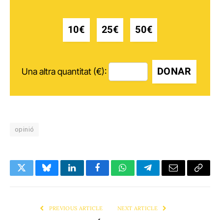
10€
25€
50€
DONAR
Una altra quantitat (€):
opinió
Twitter
Bluesky
LinkedIn
Facebook
WhatsApp
Telegram
Email
Copy
Link
PREVIOUS ARTICLE
NEXT ARTICLE