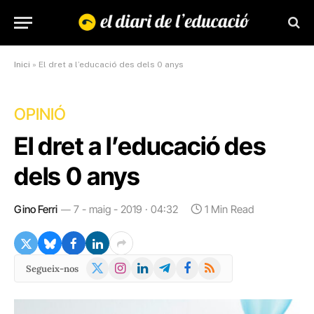
Inici
»
El dret a l’educació des dels 0 anys
OPINIÓ
El dret a l’educació des
dels 0 anys
Gino Ferri
7 - maig - 2019 · 04:32
1 Min Read
X
Instagram
LinkedIn
Telegram
Facebook
RSS
Segueix-nos
(Twitter)