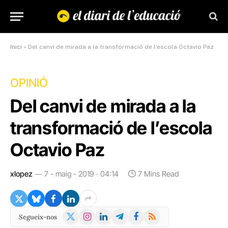
Inici
»
Del canvi de mirada a la transformació de l’escola Octavio Paz
OPINIÓ
Del canvi de mirada a la
transformació de l’escola
Octavio Paz
xlopez
7 - maig - 2019 · 04:14
7 Mins Read
X
Instagram
LinkedIn
Telegram
Facebook
RSS
Segueix-nos
(Twitter)