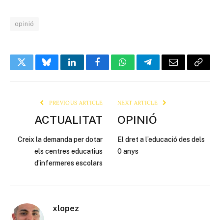
opinió
Twitter
Bluesky
LinkedIn
Facebook
WhatsApp
Telegram
Email
Copy
Link
PREVIOUS ARTICLE
NEXT ARTICLE
ACTUALITAT
OPINIÓ
Creix la demanda per dotar
El dret a l’educació des dels
els centres educatius
0 anys
d’infermeres escolars
xlopez