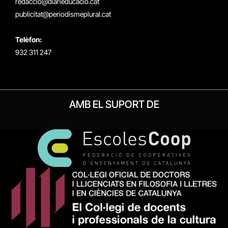
redaccio@diarieducacio.cat
publicitat@periodismeplural.cat
Telèfon:
932 311 247
AMB EL SUPORT DE