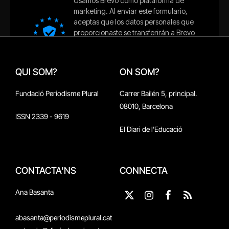
QUI SOM?
ON SOM?
Fundació Periodisme Plural
Carrer Bailén 5, principal.
08010, Barcelona
ISSN 2339 - 9619
El Diari de l'Educació
CONTACTA'NS
CONNECTA
Ana Basanta
X
Instagram
Facebook
RSS
(Twitter)
abasanta@periodismeplural.cat