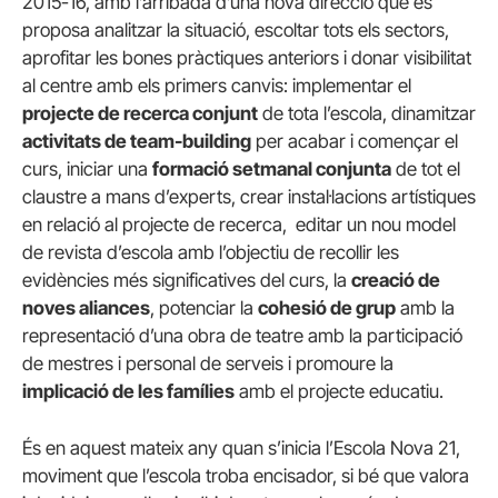
2015-16, amb l’arribada d’una nova direcció que es
proposa analitzar la situació, escoltar tots els sectors,
aprofitar les bones pràctiques anteriors i donar visibilitat
al centre amb els primers canvis: implementar el
projecte de recerca conjunt
de tota l’escola, dinamitzar
activitats de team-building
per acabar i començar el
curs, iniciar una
formació setmanal conjunta
de tot el
claustre a mans d’experts, crear instal·lacions artístiques
en relació al projecte de recerca, editar un nou model
de revista d’escola amb l’objectiu de recollir les
evidències més significatives del curs, la
creació de
noves aliances
, potenciar la
cohesió de grup
amb la
representació d’una obra de teatre amb la participació
de mestres i personal de serveis i promoure la
implicació de les famílies
amb el projecte educatiu.
És en aquest mateix any quan s’inicia l’Escola Nova 21,
moviment que l’escola troba encisador, si bé que valora