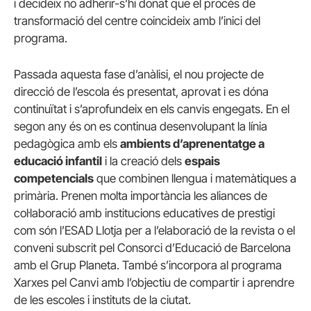
i decideix no adherir-s’hi donat que el procés de
transformació del centre coincideix amb l’inici del
programa.
Passada aquesta fase d’anàlisi, el nou projecte de
direcció de l’escola és presentat, aprovat i es dóna
continuïtat i s’aprofundeix en els canvis engegats. En el
segon any és on es continua desenvolupant la línia
pedagògica amb els
ambients d’aprenentatge a
educació infantil
i la creació dels
espais
competencials
que combinen llengua i matemàtiques a
primària. Prenen molta importància les aliances de
col·laboració amb institucions educatives de prestigi
com són l’ESAD Llotja per a l’elaboració de la revista o el
conveni subscrit pel Consorci d’Educació de Barcelona
amb el Grup Planeta. També s’incorpora al programa
Xarxes pel Canvi amb l’objectiu de compartir i aprendre
de les escoles i instituts de la ciutat.