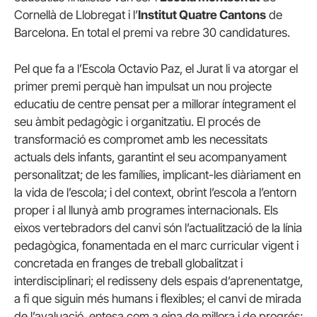
Cornellà de Llobregat i l’
Institut Quatre Cantons
de
Barcelona. En total el premi va rebre 30 candidatures.
Pel que fa a l’Escola Octavio Paz, el Jurat li va atorgar el
primer premi perquè han impulsat un nou projecte
educatiu de centre pensat per a millorar íntegrament el
seu àmbit pedagògic i organitzatiu. El procés de
transformació es compromet amb les necessitats
actuals dels infants, garantint el seu acompanyament
personalitzat; de les famílies, implicant-les diàriament en
la vida de l’escola; i del context, obrint l’escola a l’entorn
proper i al llunyà amb programes internacionals. Els
eixos vertebradors del canvi són l’actualització de la línia
pedagògica, fonamentada en el marc curricular vigent i
concretada en franges de treball globalitzat i
interdisciplinari; el redisseny dels espais d’aprenentatge,
a fi que siguin més humans i flexibles; el canvi de mirada
de l’avaluació, entesa com a eina de millora i de progrés;