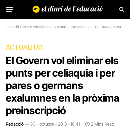
Inici
»
El Govern vol eliminar els punts per celiaquia i per pares o germans exalumnes en la pròxima preinscripció
ACTUALITAT
El Govern vol eliminar els
punts per celiaquia i per
pares o germans
exalumnes en la pròxima
preinscripció
Redacció
30 - octubre - 2018 · 16:41
2 Mins Read