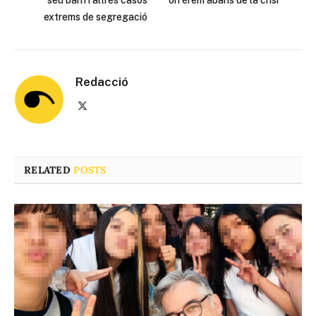
seu barri i altres casos
on érem abans de la crisi”
extrems de segregació
Redacció
X
(Twitter)
RELATED
POSTS