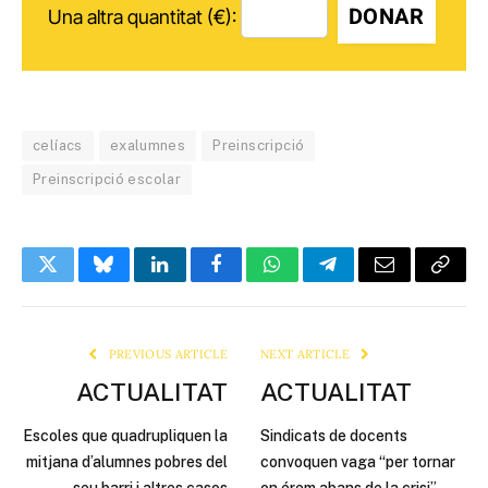
DONAR
Una altra quantitat (€):
celíacs
exalumnes
Preinscripció
Preinscripció escolar
Twitter
Bluesky
LinkedIn
Facebook
WhatsApp
Telegram
Email
Copy
Link
PREVIOUS ARTICLE
NEXT ARTICLE
ACTUALITAT
ACTUALITAT
Escoles que quadrupliquen la
Sindicats de docents
mitjana d’alumnes pobres del
convoquen vaga “per tornar