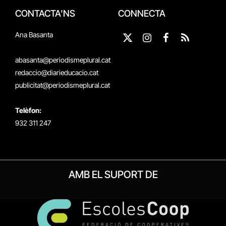
CONTACTA'NS
CONNECTA
Ana Basanta
X
Instagram
Facebook
RSS
(Twitter)
abasanta@periodismeplural.cat
redaccio@diarieducacio.cat
publicitat@periodismeplural.cat
Telèfon:
932 311 247
AMB EL SUPORT DE