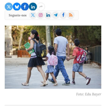
X
Instagram
LinkedIn
Telegram
Facebook
RSS
Segueix-nos
(Twitter)
Foto: Edu Bayer