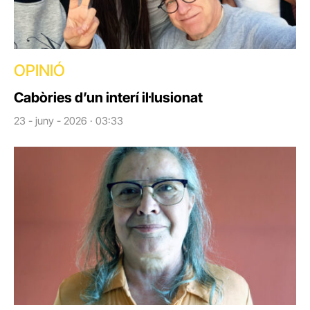
OPINIÓ
Cabòries d’un interí il·lusionat
23 - juny - 2026 · 03:33