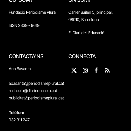
Fundació Periodisme Plural
Carrer Bailén 5, principal.
08010, Barcelona
ISSN 2339 - 9619
El Diari de l'Educació
CONTACTA'NS
CONNECTA
Ana Basanta
X
Instagram
Facebook
RSS
(Twitter)
abasanta@periodismeplural.cat
redaccio@diarieducacio.cat
publicitat@periodismeplural.cat
Telèfon:
932 311 247