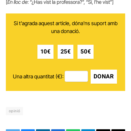
[
En lloc de
: “¿Has vist la professora?”, “Sí, l’he vist”]
Si t'agrada aquest article, dóna'ns suport amb
una donació.
10€
25€
50€
DONAR
Una altra quantitat (€):
opinió