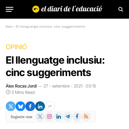
Inici
»
El llenguatge inclusiu: cinc suggeriments
OPINIÓ
El llenguatge inclusiu:
cinc suggeriments
Àlex Rocas Jordi
27 - setembre - 2021 · 03:15
5 Mins Read
X
Instagram
LinkedIn
Telegram
Facebook
RSS
Segueix-nos
(Twitter)