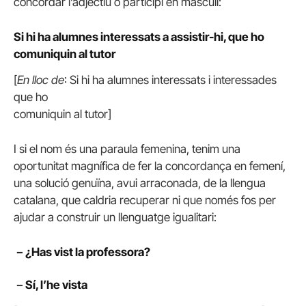
concordar l’adjectiu o participi en masculí:
Si hi ha alumnes interessats a assistir-hi, que ho
comuniquin al tutor
[
En lloc de
: Si hi ha alumnes interessats i interessades
que ho
comuniquin al tutor]
I si el nom és una paraula femenina, tenim una
oportunitat magnífica de fer la concordança en femení,
una solució genuïna, avui arraconada, de la llengua
catalana, que caldria recuperar ni que només fos per
ajudar a construir un llenguatge igualitari:
－¿Has vist la professora?
－Sí, l’he vista