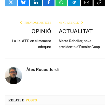
Twitter
Bluesky
LinkedIn
Facebook
WhatsApp
Telegram
Email
Copy
Link
PREVIOUS ARTICLE
NEXT ARTICLE
OPINIÓ
ACTUALITAT
La llei d’FP en el moment
Marta Rebollar, nova
adequat
presidenta d’EscolesCoop
Àlex Rocas Jordi
RELATED
POSTS