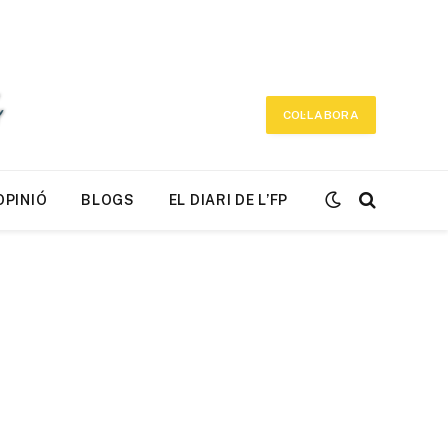
COL·LABORA
OPINIÓ
BLOGS
EL DIARI DE L’FP