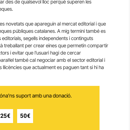
tar des de qualsevol lloc perquè superen les
teques.
les novetats que apareguin al mercat editorial i que
ioteques públiques catalanes. A mig termini també es
s editorials, segells independents i continguts
stà treballant per crear eines que permetin compartir
ors i evitar que l’usuari hagi de cercar
aral·lel també cal negociar amb el sector editorial i
 llicències que actualment es paguen tant si hi ha
 dóna'ns suport amb una donació.
25€
50€