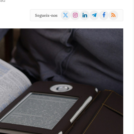
ead
X
Instagram
LinkedIn
Telegram
Facebook
RSS
Segueix-nos
(Twitter)