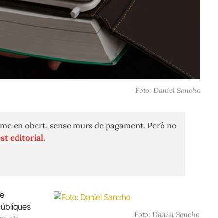
Foto: Daniel Sancho
me en obert, sense murs de pagament. Però no
st editorial.
re
públiques
Foto: Daniel Sancho