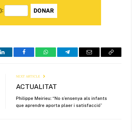
DONAR
):
LinkedIn
Facebook
WhatsApp
Telegram
Email
Copy
Link
NEXT ARTICLE
ACTUALITAT
Philippe Meirieu: “No s’ensenya als infants
que aprendre aporta plaer i satisfacció”