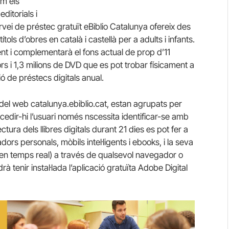
om els
ditorials i
ervei de préstec gratuït eBiblio Catalunya ofereix des
tols d’obres en català i castellà per a adults i infants.
ent i complementarà el fons actual de prop d’11
rs i 1,3 milions de DVD que es pot trobar físicament a
ió de préstecs digitals anual.
 del web catalunya.ebiblio.cat, estan agrupats per
accedir-hi l’usuari només nscessita identificar-se amb
tura dels llibres digitals durant 21 dies es pot fer a
dors personals, mòbils intel·ligents i ebooks, i la seva
en temps real) a través de qualsevol navegador o
à tenir instal·lada l’aplicació gratuïta Adobe Digital