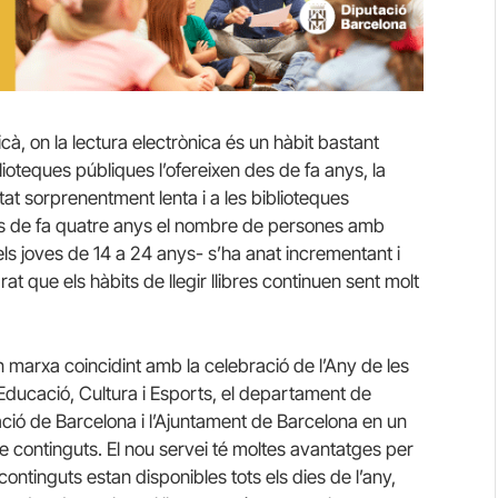
à, on la lectura electrònica és un hàbit bastant
blioteques públiques l’ofereixen des de fa anys, la
ltat sorprenentment lenta i a les biblioteques
es de fa quatre anys el nombre de persones amb
 els joves de 14 a 24 anys- s’ha anat incrementant i
 que els hàbits de llegir llibres continuen sent molt
 en marxa coincidint amb la celebració de l’Any de les
’Educació, Cultura i Esports, el departament de
ació de Barcelona i l’Ajuntament de Barcelona en un
e continguts. El nou servei té moltes avantatges per
 continguts estan disponibles tots els dies de l’any,