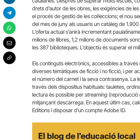
catalanes. Després de superar molts esculls, c
drets d’autor de les obres, les exigències de les e
el procés de gestió de les col·leccions; el nou s
del mes de juny als usuaris un catàleg de 1.900 tí
L’oferta actual s’anirà incrementant paulatinam
milions de llibres, 1,2 milions de documents sono
les 387 biblioteques. L’objectiu és superar el mil
Els continguts electrònics, accessibles a través
diverses temàtiques de ficció i no ficció, i per 
el número del carnet i la seva contrasenya. La lec
través dels dispositius habituals: tauletes, ordina
lectura és possible per
streaming
(reproducció 
mitjançant descàrrega. En aquest últim cas, caldr
Editions i disposar d’un compte Adobe ID.