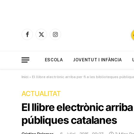
Facebook
X
Instagram
(Twitter)
ESCOLA
JOVENTUT I INFÀNCIA
Inici
»
El llibre electrònic arriba per fi a les biblioteques públiq
ACTUALITAT
El llibre electrònic arrib
públiques catalanes