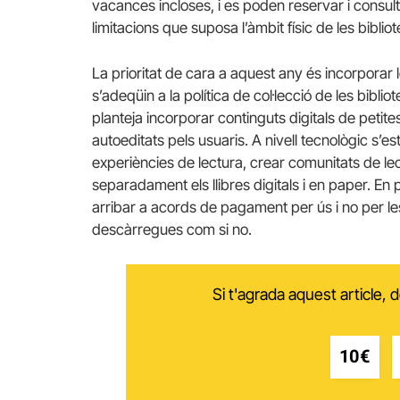
vacances incloses, i es poden reservar i consul
limitacions que suposa l’àmbit físic de les biblio
La prioritat de cara a aquest any és incorporar 
s’adeqüin a la política de col·lecció de les bibl
planteja incorporar continguts digitals de petite
autoeditats pels usuaris. A nivell tecnològic s’e
experiències de lectura, crear comunitats de lect
separadament els llibres digitals i en paper. En p
arribar a acords de pagament per ús i no per les
descàrregues com si no.
Si t'agrada aquest article,
10€