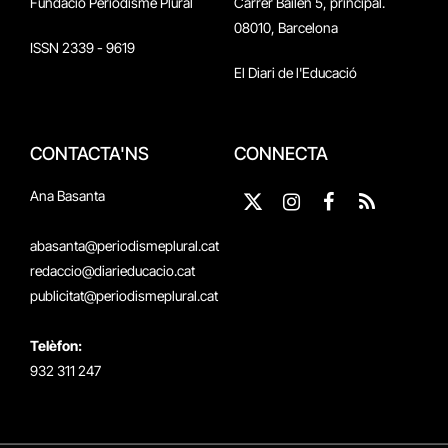
Fundació Periodisme Plural
Carrer Bailén 5, principal.
08010, Barcelona
ISSN 2339 - 9619
El Diari de l'Educació
CONTACTA'NS
CONNECTA
Ana Basanta
X
Instagram
Facebook
RSS
(Twitter)
abasanta@periodismeplural.cat
redaccio@diarieducacio.cat
publicitat@periodismeplural.cat
Telèfon:
932 311 247