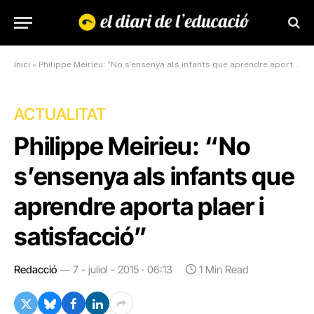
Inici
»
Philippe Meirieu: “No s’ensenya als infants que aprendre aporta plaer i satisfacció”
ACTUALITAT
Philippe Meirieu: “No
s’ensenya als infants que
aprendre aporta plaer i
satisfacció”
Redacció
7 - juliol - 2015 · 06:13
1 Min Read