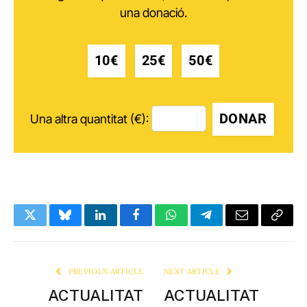
una donació.
10€
25€
50€
DONAR
Una altra quantitat (€):
Twitter
Bluesky
LinkedIn
Facebook
WhatsApp
Telegram
Email
Copy
Link
PREVIOUS ARTICLE
NEXT ARTICLE
ACTUALITAT
ACTUALITAT