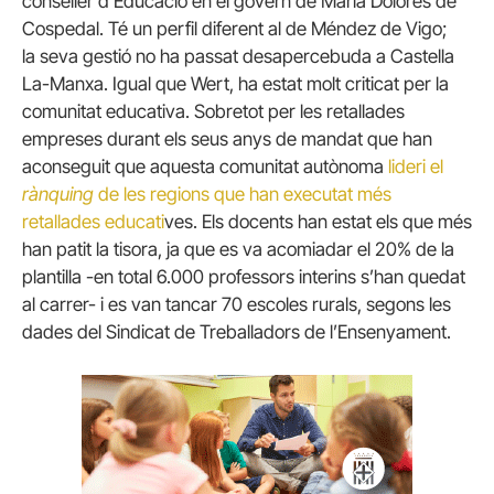
conseller d’Educació en el govern de María Dolores de
Cospedal. Té un perfil diferent al de Méndez de Vigo;
la seva gestió no ha passat desapercebuda a Castella
La-Manxa. Igual que Wert, ha estat molt criticat per la
comunitat educativa. Sobretot per les retallades
empreses durant els seus anys de mandat que han
aconseguit que aquesta comunitat autònoma
lideri el
rànquing
de les regions que han executat més
retallades educati
ves. Els docents han estat els que més
han patit la tisora, ja que es va acomiadar el 20% de la
plantilla -en total 6.000 professors interins s’han quedat
al carrer- i es van tancar 70 escoles rurals, segons les
dades del
Sindicat de Treballadors de l’Ensenyament.