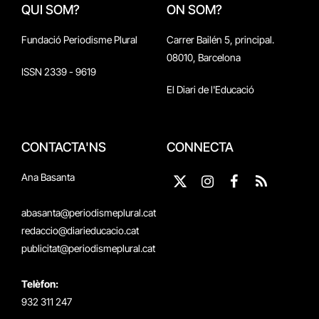
QUI SOM?
ON SOM?
Fundació Periodisme Plural
Carrer Bailén 5, principal.
08010, Barcelona
ISSN 2339 - 9619
El Diari de l'Educació
CONTACTA'NS
CONNECTA
Ana Basanta
X
Instagram
Facebook
RSS
(Twitter)
abasanta@periodismeplural.cat
redaccio@diarieducacio.cat
publicitat@periodismeplural.cat
Telèfon:
932 311 247