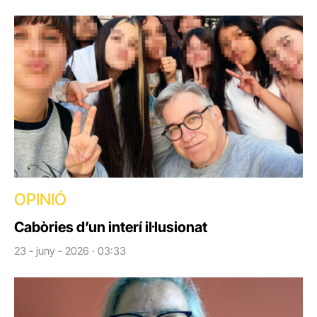
OPINIÓ
Cabòries d’un interí il·lusionat
23 - juny - 2026 · 03:33