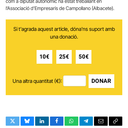
com a diputat autonòmic ha estat treballant en
l’Associació d’Empresaris de Campollano (Albacete).
Si t'agrada aquest article, dóna'ns suport amb
una donació.
10€
25€
50€
DONAR
Una altra quantitat (€):
Twitter
Bluesky
LinkedIn
Facebook
WhatsApp
Telegram
Email
Copy