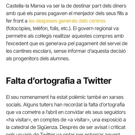
Castella-la Manxa va ser la de destinar part dels diners
amb què els pares pagaven el menjador dels seus fills a
fer front a
les despeses generals dels centres
(fotocòpies, telèfon, folis, etc.). El govern regional va
permetre als col·legis realitzar aquestes compres amb
l’excedent que es generava pel pagament del servei de
les cantines escolars, sense informar d’aquesta decisió
als progenitors dels alumnes.
Falta d’ortografia a Twitter
El seu nomenament ha estat polèmic també en xarxes
socials. Alguns tuiters han recordat la falta d’ortografia
que va cometre a l’abril en convidar els seus seguidors
«ha visitar», en comptes de «a visitar», una exposició a
la catedral de Sigüenza. Després de ser avisat i criticat
pels usuaris de Twitter va optar per esborrar aquest