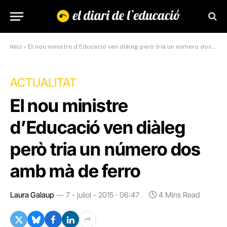
Inici
»
El nou ministre d’Educació ven diàleg però tria un número dos amb mà de ferro
ACTUALITAT
El nou ministre
d’Educació ven diàleg
però tria un número dos
amb mà de ferro
Laura Galaup
7 - juliol - 2015 · 06:47
4 Mins Read