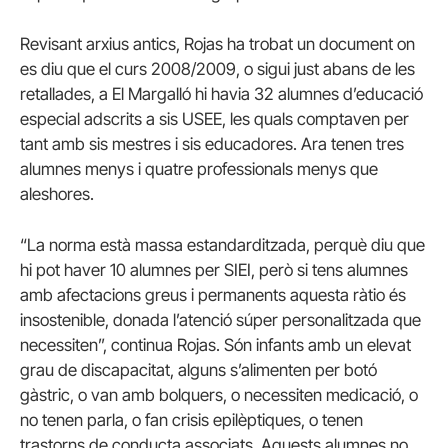
Revisant arxius antics, Rojas ha trobat un document on
es diu que el curs 2008/2009, o sigui just abans de les
retallades, a El Margalló hi havia 32 alumnes d’educació
especial adscrits a sis USEE, les quals comptaven per
tant amb sis mestres i sis educadores. Ara tenen tres
alumnes menys i quatre professionals menys que
aleshores.
“La norma està massa estandarditzada, perquè diu que
hi pot haver 10 alumnes per SIEI, però si tens alumnes
amb afectacions greus i permanents aquesta ràtio és
insostenible, donada l’atenció súper personalitzada que
necessiten”, continua Rojas. Són infants amb un elevat
grau de discapacitat, alguns s’alimenten per botó
gàstric, o van amb bolquers, o necessiten medicació, o
no tenen parla, o fan crisis epilèptiques, o tenen
trastorns de conducta associats. Aquests alumnes no