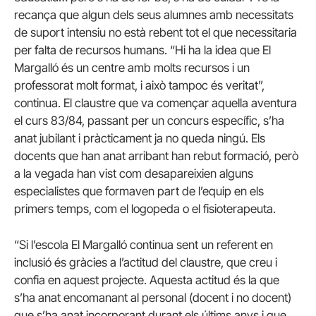
recança que algun dels seus alumnes amb necessitats
de suport intensiu no està rebent tot el que necessitaria
per falta de recursos humans. “Hi ha la idea que El
Margalló és un centre amb molts recursos i un
professorat molt format, i això tampoc és veritat”,
continua. El claustre que va començar aquella aventura
el curs 83/84, passant per un concurs específic, s’ha
anat jubilant i pràcticament ja no queda ningú. Els
docents que han anat arribant han rebut formació, però
a la vegada han vist com desapareixien alguns
especialistes que formaven part de l’equip en els
primers temps, com el logopeda o el fisioterapeuta.
“Si l’escola El Margalló continua sent un referent en
inclusió és gràcies a l’actitud del claustre, que creu i
confia en aquest projecte. Aquesta actitud és la que
s’ha anat encomanant al personal (docent i no docent)
que s’ha anat incorporant durant els últims anys i que