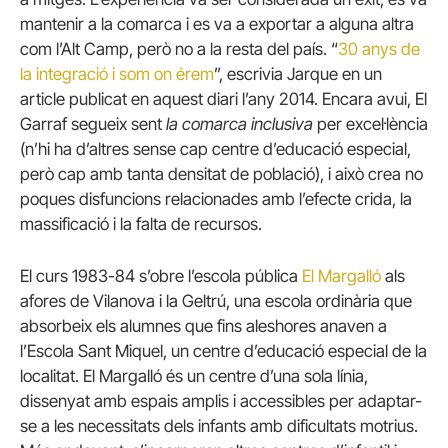
mantenir a la comarca i es va a exportar a alguna altra
com l’Alt Camp, però no a la resta del país. “
30 anys de
la integració i som on érem
”, escrivia Jarque en un
article publicat en aquest diari l’any 2014. Encara avui, El
Garraf segueix sent
la comarca inclusiva
per excel·lència
(n’hi ha d’altres sense cap centre d’educació especial,
però cap amb tanta densitat de població), i això crea no
poques disfuncions relacionades amb l’efecte crida, la
massificació i la falta de recursos.
El curs 1983-84 s’obre l’escola pública
El Margalló
als
afores de Vilanova i la Geltrú, una escola ordinària que
absorbeix els alumnes que fins aleshores anaven a
l’Escola Sant Miquel, un centre d’educació especial de la
localitat. El Margalló és un centre d’una sola línia,
dissenyat amb espais amplis i accessibles per adaptar-
se a les necessitats dels infants amb dificultats motrius.