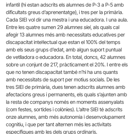
infantil (hi estan adscrits els alumnes de P-3 a P-5 amb
dificultats greus d’aprenentatge), i tres per la primària.
Cada SIEI vol dir una mestra i una educadora. I una aula.
Entre les quatre sumen 29
alumnes siei
, als quals cal
afegir 13 alumnes més amb necessitats educatives per
discapacitat intel·lectual que estan el 100% del temps
amb els seus grups d’edat, amb algun suport puntual
de vetlladora o educadora. En total, doncs, 42 alumnes
sobre un conjunt de 217, pràcticament el 20%. I entre els
que no tenen discapacitat també n’hi ha uns quants
amb necessitats de suport per motius socials. De les
tres SIEI de primària, dues tenen adscrits alumnes amb
afectacions greus i permanents, els quals s’ajunten amb
la resta de companys només en moments assenyalats
(com festes, sortides i colònies). L’altre SIEI té adscrits
onze alumnes, amb més autonomia i desenvolupament
cognitiu, i que per tant alternen més les activitats
específiques amb les dels grups ordinaris.