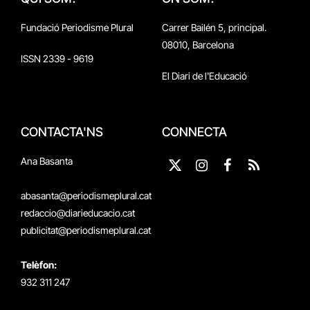
Fundació Periodisme Plural
Carrer Bailén 5, principal.
08010, Barcelona
ISSN 2339 - 9619
El Diari de l'Educació
CONTACTA'NS
CONNECTA
Ana Basanta
X
Instagram
Facebook
RSS
(Twitter)
abasanta@periodismeplural.cat
redaccio@diarieducacio.cat
publicitat@periodismeplural.cat
Telèfon:
932 311 247