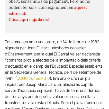
obert, sense murs de pagament. Però no ho
podem fer sols, com expliquem en
aquest
editorial.
Clica aquí i ajuda'ns!
Tot comença amb una ordre, de 14 de febrer de 1983,
signada per Joan Guitart, l’aleshores conseller
d’Ensenyament, per la qual El Garraf va ser declarada
“comarca pilot, a efectes de la implantació dels criteris
d’actuació en el camp de l’Educació Especial establerts
en la Secretaria General Tècnica, de 4 de setembre de
1981” (
DOGC número 310
). Era una ordre i un pla
inspirat per Josep Maria Jarque, aleshores cap de
servei d’educació especial, i havia de tenir una durada
de tres anys per després avaluar els seus resultats i
transferir-los a la resta del país. Però el pla va funcionar
a mitges. L’experiència va ser considerada un èxit, es va