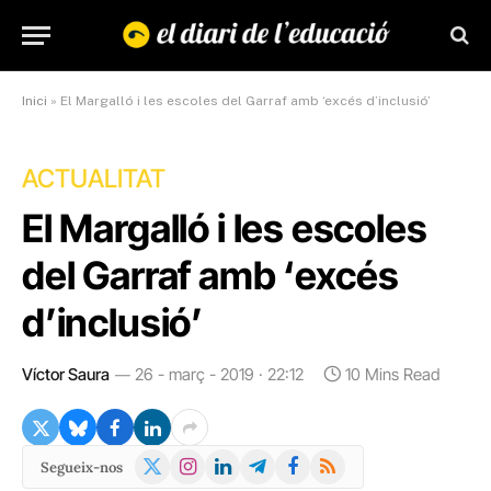
Inici
»
El Margalló i les escoles del Garraf amb ‘excés d’inclusió’
ACTUALITAT
El Margalló i les escoles
del Garraf amb ‘excés
d’inclusió’
Víctor Saura
26 - març - 2019 · 22:12
10 Mins Read
X
Instagram
LinkedIn
Telegram
Facebook
RSS
Segueix-nos
(Twitter)