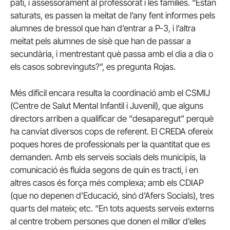
pati, i assessorament al professorat i les famílies. “Estan
saturats, es passen la meitat de l’any fent informes pels
alumnes de bressol que han d’entrar a P-3, i l’altra
meitat pels alumnes de sisè que han de passar a
secundària, i mentrestant què passa amb el dia a dia o
els casos sobrevinguts?”, es pregunta Rojas.
Més difícil encara resulta la coordinació amb el CSMIJ
(Centre de Salut Mental Infantil i Juvenil), que alguns
directors arriben a qualificar de “desaparegut” perquè
ha canviat diversos cops de referent. El CREDA ofereix
poques hores de professionals per la quantitat que es
demanden. Amb els serveis socials dels municipis, la
comunicació és fluida segons de quin es tracti, i en
altres casos és força més complexa; amb els CDIAP
(que no depenen d’Educació, sinó d’Afers Socials), tres
quarts del mateix; etc. “En tots aquests serveis externs
al centre trobem persones que donen el millor d’elles