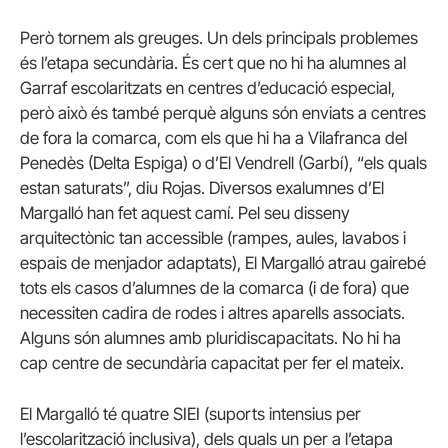
Però tornem als greuges. Un dels principals problemes
és l’etapa secundària. És cert que no hi ha alumnes al
Garraf escolaritzats en centres d’educació especial,
però això és també perquè alguns són enviats a centres
de fora la comarca, com els que hi ha a Vilafranca del
Penedès (Delta Espiga) o d’El Vendrell (Garbí), “els quals
estan saturats”, diu Rojas. Diversos exalumnes d’El
Margalló han fet aquest camí. Pel seu disseny
arquitectònic tan accessible (rampes, aules, lavabos i
espais de menjador adaptats), El Margalló atrau gairebé
tots els casos d’alumnes de la comarca (i de fora) que
necessiten cadira de rodes i altres aparells associats.
Alguns són alumnes amb pluridiscapacitats. No hi ha
cap centre de secundària capacitat per fer el mateix.
El Margalló té quatre SIEI (suports intensius per
l’escolarització inclusiva), dels quals un per a l’etapa