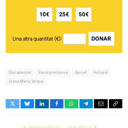
10€
25€
50€
DONAR
Una altra quantitat (€):
Discapacitat
Escola inclusiva
Garraf
Inclusió
Josep Maria Jarque
Twitter
Bluesky
LinkedIn
Facebook
WhatsApp
Telegram
Email
Copy
Link
PREVIOUS ARTICLE
NEXT ARTICLE