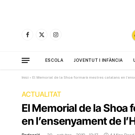
Facebook
X
Instagram
(Twitter)
ESCOLA
JOVENTUT I INFÀNCIA
Inici
»
El Memorial de la Shoa formarà mestres catalans en l’en
ACTUALITAT
El Memorial de la Shoa 
en l’ensenyament de l’