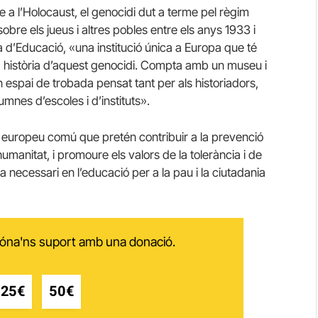
se a l’Holocaust, el genocidi dut a terme pel règim
obre els jueus i altres pobles entre els anys 1933 i
a d’Educació, «una institució única a Europa que té
 la història d’aquest genocidi. Compta amb un museu i
n espai de trobada pensat tant per als historiadors,
umnes d’escoles i d’instituts».
e europeu comú que pretén contribuir a la prevenció
umanitat, i promoure els valors de la tolerància i de
ra necessari en l’educació per a la pau i la ciutadania
 dóna'ns suport amb una donació.
25€
50€