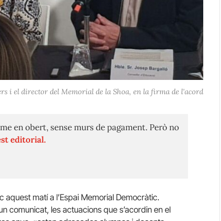
ers i el director del Memorial de la Shoa, en la firma de l'acord
me en obert, sense murs de pagament. Però no
st editorial.
oc aquest matí a l’Espai Memorial Democràtic.
n comunicat, les actuacions que s’acordin en el