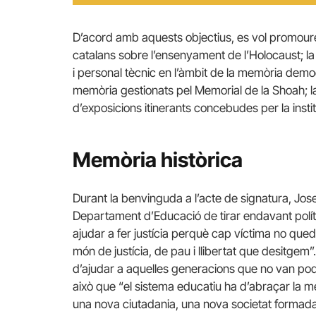
D’acord amb aquests objectius, es vol promour
catalans sobre l’ensenyament de l’Holocaust; la
i personal tècnic en l’àmbit de la memòria democ
memòria gestionats pel Memorial de la Shoah; la
d’exposicions itinerants concebudes per la instit
Memòria històrica
Durant la benvinguda a l’acte de signatura, Jos
Departament d’Educació de tirar endavant polít
ajudar a fer justícia perquè cap víctima no quedi
món de justícia, de pau i llibertat que desitgem”
d’ajudar a aquelles generacions que no van pod
això que “el sistema educatiu ha d’abraçar la m
una nova ciutadania, una nova societat formada