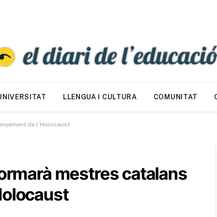
UNIVERSITAT
LLENGUA I CULTURA
COMUNITAT
senyament de l’Holocaust
formarà mestres catalans
Holocaust