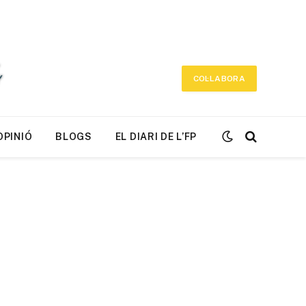
COL·LABORA
OPINIÓ
BLOGS
EL DIARI DE L’FP