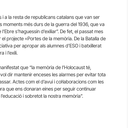
 i a la resta de republicans catalans que van ser
ls moments més durs de la guerra del 1936, que va
’Ebre s’haguessin d’exiliar”. De fet, el passat mes
l projecte «Portes de la memòria. De la Batalla de
ciativa per apropar als alumnes d’ESO i batxillerat
i l’exili.
manifestat que “la memòria de l’Holocaust té,
ol dir mantenir enceses les alarmes per evitar tota
assar. Actes com el d’avui i col·laboracions com les
ra que ens donaran eines per seguir continuar
’educació i sobretot la nostra memòria”.