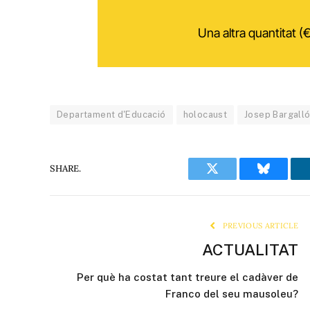
Una altra quantitat (€
Departament d'Educació
holocaust
Josep Bargall
SHARE.
Twitter
Bluesky
PREVIOUS ARTICLE
ACTUALITAT
Per què ha costat tant treure el cadàver de
Franco del seu mausoleu?