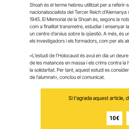
Shoah és el terme hebreu utilitzat per a referir-
nacionalsocialista del Tercer Reich d’Alemanya s
1945. El Memorial de la Shoah és, segons la not
com a finalitat transmetre, estudiar i ensenyar
un centre d’arxius sobre la qüestió. A més, és u
els investigadors i els formadors, com per als al
«L’estudi de l’Holocaust és avui en dia un deur
de les matances en massa i els crims contra la h
la solidaritat. Per tant, aquest estudi es conside
de l’alumnat», conclou el comunicat.
Si t'agrada aquest article,
10€