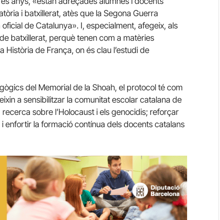
 tres anys, «estan adreçades alumnes i docents
òria i batxillerat, atès que la Segona Guerra
oficial de Catalunya». I, especialment, afegeix, als
i de batxillerat, perquè tenen com a matèries
la Història de França, on és clau l’estudi de
ògics del Memorial de la Shoah, el protocol té com
ixin a sensibilitzar la comunitat escolar catalana de
 recerca sobre l’Holocaust i els genocidis; reforçar
 i enfortir la formació contínua dels docents catalans