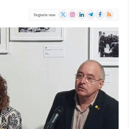
X
Instagram
LinkedIn
Telegram
Facebook
RSS
Segueix-nos
(Twitter)