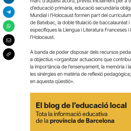
marc d’aquest acord, previst inicialment per a
d’educació primària, educació secundària obligat
Mundial i l’Holocaust formen part del currículum 
de Batxibac, la doble titulació de baccalauréat 
específiques la Llengua i Literatura Franceses i 
l’Holocaust.
A banda de poder disposar dels recursos pedag
a objectius «organitzar actuacions que contribue
la importància de l’ensenyament, la memòria i la
les sinèrgies en matèria de reflexió pedagògica;
en aquesta qüestió».