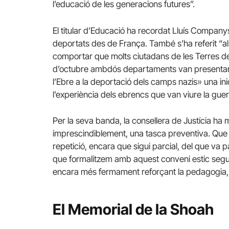
l’educació de les generacions futures”.
El titular d’Educació ha recordat Lluís Companys
deportats des de França. També s’ha referit “a
comportar que molts ciutadans de les Terres de l
d’octubre ambdós departaments van presentar e
l’Ebre a la deportació dels camps nazis» una ini
l’experiència dels ebrencs que van viure la guerra 
Per la seva banda, la consellera de Justícia ha 
imprescindiblement, una tasca preventiva. Que v
repetició, encara que sigui parcial, del que va p
que formalitzem amb aquest conveni estic segu
encara més fermament reforçant la pedagogia, l
El Memorial de la Shoah