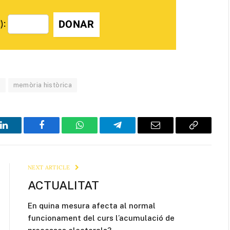
DONAR
):
ó
memòria històrica
LinkedIn
Facebook
WhatsApp
Telegram
Email
Copy
Link
NEXT ARTICLE
ACTUALITAT
En quina mesura afecta al normal
funcionament del curs l’acumulació de