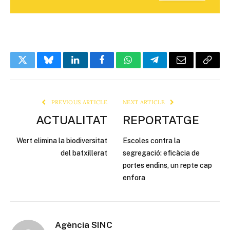
Twitter
Bluesky
LinkedIn
Facebook
WhatsApp
Telegram
Email
Copy
Link
PREVIOUS ARTICLE
NEXT ARTICLE
ACTUALITAT
REPORTATGE
Wert elimina la biodiversitat
Escoles contra la
del batxillerat
segregació: eficàcia de
portes endins, un repte cap
enfora
Agència SINC