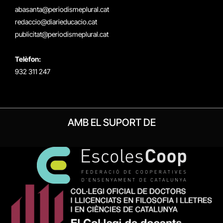
(Twitter)
abasanta@periodismeplural.cat
redaccio@diarieducacio.cat
publicitat@periodismeplural.cat
Telèfon:
932 311 247
AMB EL SUPORT DE