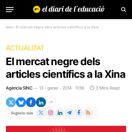
Inici
»
El mercat negre dels articles científics a la Xina
ACTUALITAT
El mercat negre dels
articles científics a la Xina
Agència SINC
13 - gener - 2014 · 11:56
3 Mins Read
X
Instagram
LinkedIn
Telegram
Facebook
RSS
Segueix-nos
(Twitter)