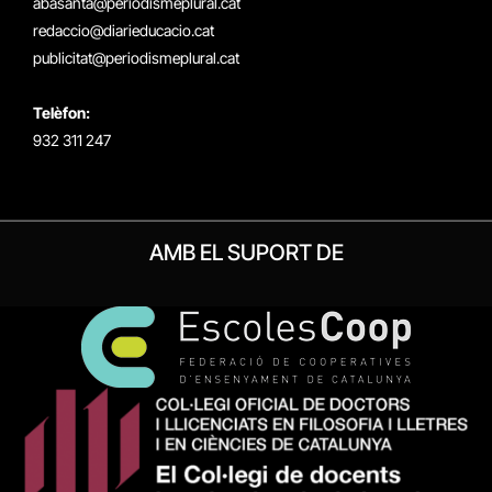
abasanta@periodismeplural.cat
redaccio@diarieducacio.cat
publicitat@periodismeplural.cat
Telèfon:
932 311 247
AMB EL SUPORT DE