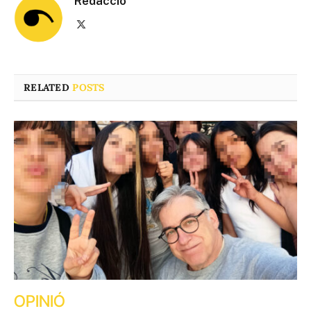
Redacció
X
(Twitter)
RELATED
POSTS
OPINIÓ