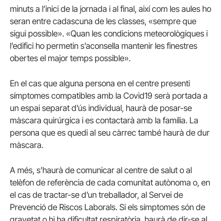
minuts a l’inici de la jornada i al final, així com les aules ho
seran entre cadascuna de les classes, «sempre que
sigui possible». «Quan les condicions meteorològiques i
l’edifici ho permetin s’aconsella mantenir les finestres
obertes el major temps possible».
En el cas que alguna persona en el centre presenti
símptomes compatibles amb la Covid19 serà portada a
un espai separat d’ús individual, haurà de posar-se
màscara quirúrgica i es contactarà amb la família. La
persona que es quedi al seu càrrec també haurà de dur
màscara.
A més, s’haurà de comunicar al centre de salut o al
telèfon de referència de cada comunitat autònoma o, en
el cas de tractar-se d’un treballador, al Servei de
Prevenció de Riscos Laborals. Si els símptomes són de
gravetat o hi ha dificultat respiratòria, haurà de dir-se al