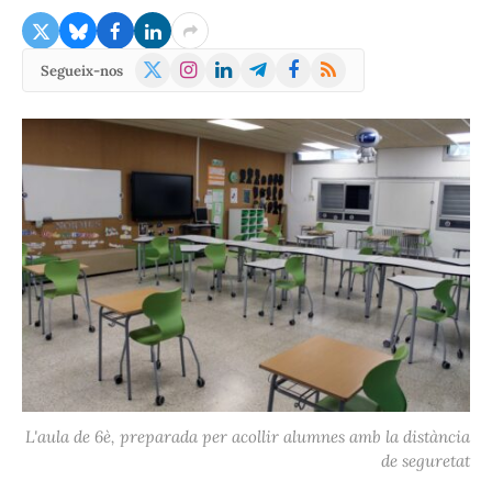
X
Instagram
LinkedIn
Telegram
Facebook
RSS
Segueix-nos
(Twitter)
L'aula de 6è, preparada per acollir alumnes amb la distància
de seguretat