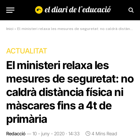
Inici
»
El ministeri relaxa les mesures de seguretat: no caldrà distància física ni màscares fins a 4t de primària
ACTUALITAT
El ministeri relaxa les
mesures de seguretat: no
caldrà distància física ni
màscares fins a 4t de
primària
Redacció
10 - juny - 2020 · 14:33
4 Mins Read