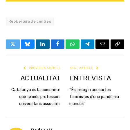
Reobertura de centres
Twitter
Bluesky
LinkedIn
Facebook
WhatsApp
Telegram
Email
Copy
Link
PREVIOUS ARTICLE
NEXT ARTICLE
ACTUALITAT
ENTREVISTA
Catalunya és la comunitat
“És misogin acusar les
que té més professors
feministes d’una pandèmia
universitaris associats
mundial”