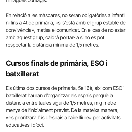
hi hagués contagis.
En relació a les màscares, no seran obligatòries a infantil
ni fins a 4t de primària, «si s’està amb el grup estable de
convivència», matisa el comunicat. En el cas de no estar
amb aquest grup, caldrà portar-la si no es pot
respectar la distància mínima de 1,5 metres.
Cursos finals de primària, ESO i
batxillerat
Els últims dos cursos de primària, 5è i 6è, així com ESO i
batxillerat hauran d’organitzar els espais perquè la
distància entre taules sigui de 1,5 metres, mig metre
menys de l’inicialment previst. De la mateixa manera,
«es prioritzarà l’ús d’espais a l’aire lliure» per activitats
educatives i d’oci.