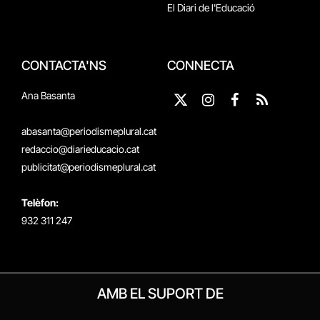
El Diari de l'Educació
CONTACTA'NS
CONNECTA
Ana Basanta
X
Instagram
Facebook
RSS
(Twitter)
abasanta@periodismeplural.cat
redaccio@diarieducacio.cat
publicitat@periodismeplural.cat
Telèfon:
932 311 247
AMB EL SUPORT DE