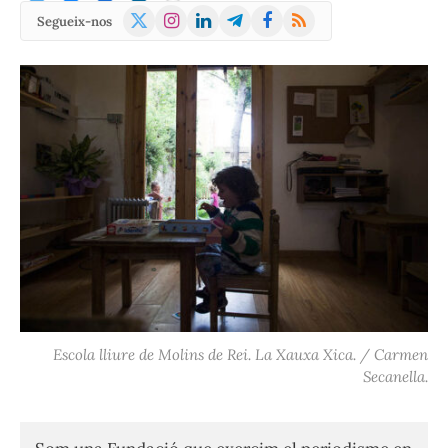
X
Instagram
LinkedIn
Telegram
Facebook
RSS
Segueix-nos
(Twitter)
Escola lliure de Molins de Rei. La Xauxa Xica. / Carmen
Secanella.