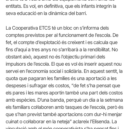
entitats. Es vol, en definitiva, que els infants integrin la
seva educació en la dinàmica del barri.
La Cooperativa ETCS té un bloc on s’informa dels
comptes previstos per al funcionament de l’escola. De
fet, el compte d’explotació és creixent i es calcula que
fins d’aquí a tres anys no s’arribarà a la rendibilitat. No
obstant això, aquest no és l’objectiu primari dels
impulsors de l’escola. El que es vol és inserir aquest nou
servei en l’economia social i solidària. En aquest sentit, la
quota que pagaran les famílies és una aportació a les
despeses i sufragar els costos, “de fet s’ha pensat que
els pares i les mares aportin també una part dels costos
amb espècies. D’una banda, perquè un dia a la setmana
els familiars col·laboren amb tasques de l’escola, però és
que s’han previst també aportacions com dur-hi menjar
cuinat o col·laborar en la neteja” aclareix l’Elisenda. La
vinculació amb el món cooperativista s’ha pensat fins i