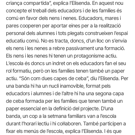
criança compartida”, explica l’Elisenda. En aquest nou
concepte el treball dels educadors i de les famílies és
comú en favor dels nens i nenes. Educadors, mares i
pares cooperen per aportar eines per a la realització
personal dels alumnes i tots plegats construeixen l’espai
educatiu comú. No es tracta, doncs, d’un lloc on s’envia
els nens i les nenes a rebre passivament una formació.
Els nens i les nenes hi tenen un protagonisme actiu.
L’escola és doncs un indret on els educadors fan el seu
rol formatiu, però on les famílies tenen també un paper
actiu. “Són com dues capes de ceba”, diu l’Elisenda. Per
una banda hi ha un nucli inamovible, format pels
educadors i alumnes i de l’altre hi ha una segona capa
de ceba formada per les famílies que tenen també un
paper essencial en la definició del projecte. D’una
banda, un cop a la setmana familiars van a l’escola
durant l’horari lectiu i hi col·laboren. També participen a
fixar els menús de l’escola, explica l’Elisenda. I és que