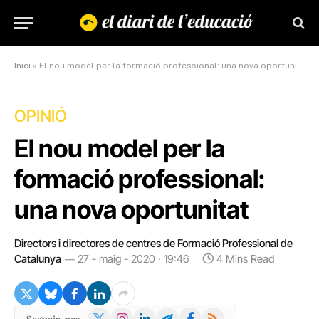
Inici
»
El nou model per la formació professional: una nova oportunitat
OPINIÓ
El nou model per la
formació professional:
una nova oportunitat
Directors i directores de centres de Formació Professional de
Catalunya
27 - maig - 2020 · 19:46
4 Mins Read
X
Instagram
LinkedIn
Telegram
Facebook
RSS