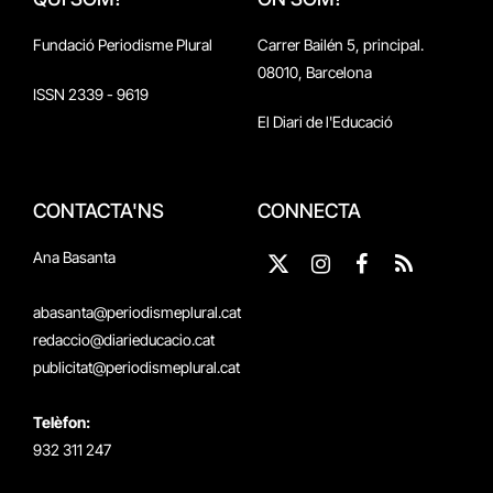
Fundació Periodisme Plural
Carrer Bailén 5, principal.
08010, Barcelona
ISSN 2339 - 9619
El Diari de l'Educació
CONTACTA'NS
CONNECTA
Ana Basanta
X
Instagram
Facebook
RSS
(Twitter)
abasanta@periodismeplural.cat
redaccio@diarieducacio.cat
publicitat@periodismeplural.cat
Telèfon:
932 311 247