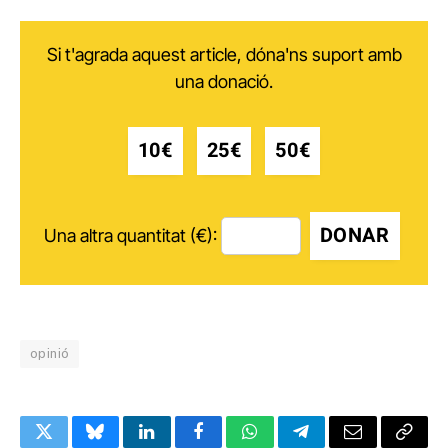
Si t'agrada aquest article, dóna'ns suport amb
una donació.
10€
25€
50€
DONAR
Una altra quantitat (€):
opinió
Twitter
Bluesky
LinkedIn
Facebook
WhatsApp
Telegram
Email
Copy