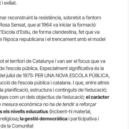
 exiliat.
nar reconstruint la resistència, sobretot a l’entorn
sa Sensat, que al 1964 va iniciar la formació
’Escola d’Estiu, de forma clandestina, fet que va
de l’època republicana i el trencament amb el model
t el territori de Catalunya i van ser el focus que va
de l’escola pública. Especialment significativa és la
a, del juliol de 1975: PER UNA NOVA ESCOLA PÚBLICA,
ció de l’escola pública i catalana. I que, entre altres
la planificació, estructura i continguts de l’educació;
es com un dels objectius de l’educació;
el caràcter
p mesura econòmica no ha de tendir a reforçar
s els nivells educatius
(incloent-hi material,
 religiosa
; la gestió democràtica
i participativa i
i de la Comunitat