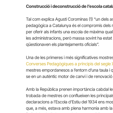
Construcció i deconstrucció de l’escola catala
Tal com explica Agustí Corominas (1) “un dels a
pedagògica a Catalunya és el compromís dels ma
per oferir als infants una escola de màxima qual
les administracions, però massa sovint ha estat la
qüestionaven els plantejaments oficials”.
Una de les primeres i més significatives mostr
Converses Pedagògiques a principis del segle 
mestres empordanesos a l’entorn d’una taula i q
se en un autèntic motor de canvi i de renovaci
Amb la República prenen importància cabdal les
trobada de mestres on conflueixen les princip
declaracions a l’Escola d’Estiu del 1934 ens mo
que, a més, estava amb plena harmonia amb la l