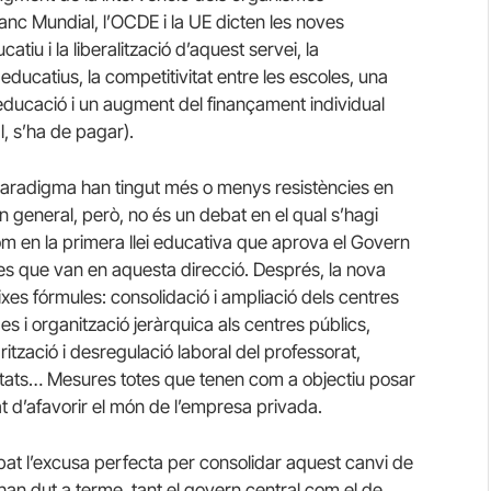
Banc Mundial, l’OCDE i la UE dicten les noves
tiu i la liberalització d’aquest servei, la
 educatius, la competitivitat entre les escoles, una
educació i un augment del finançament individual
l, s’ha de pagar).
paradigma han tingut més o menys resistències en
En general, però, no és un debat en el qual s’hagi
 com en la primera llei educativa que aprova el Govern
res que van en aquesta direcció. Després, la nova
s fórmules: consolidació i ampliació dels centres
es i organització jeràrquica als centres públics,
rització i desregulació laboral del professorat,
rsitats… Mesures totes que tenen com a objectiu posar
tat d’afavorir el món de l’empresa privada.
robat l’excusa perfecta per consolidar aquest canvi de
han dut a terme, tant el govern central com el de