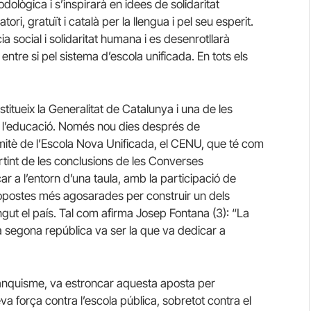
odològica i s’inspirarà en idees de solidaritat
i, gratuït i català per la llengua i pel seu esperit.
tícia social i solidaritat humana i es desenrotllarà
ntre si pel sistema d’escola unificada. En tots els
titueix la Generalitat de Catalunya i una de les
 l’educació. Només nou dies després de
 Comitè de l’Escola Nova Unificada, el CENU, que té com
artint de les conclusions de les Converses
r a l’entorn d’una taula, amb la participació de
ropostes més agosarades per construir un dels
gut el país. Tal com afirma Josep Fontana (3): “La
a segona república va ser la que va dedicar a
l franquisme, va estroncar aquesta aposta per
eva força contra l’escola pública, sobretot contra el