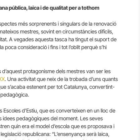
na pública, laica i de qualitat per a tothom
spectes més sorprenents i singulars de la renovació
teixos mestres, sovint en circumstàncies difícils,
itat. A vegades aquesta tasca ha tingut el suport de
 poca consideració i fins i tot l’oblit perquè s’hi
es d’aquest protagonisme dels mestres van ser les
XX
. Una activitat que neix de la trobada d’uns quants
ue s’acaba estenent per tot Catalunya, convertint-
ó pedagògica.
 Escoles d’Estiu, que es converteixen en un lloc de
als idees pedagògiques del moment. Les seves
stren quin era el model d’escola que es proposava i
egislació republicana: “L’ensenyança serà laica,