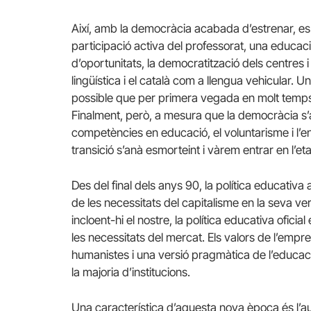
Així, amb la democràcia acabada d’estrenar, es
participació activa del professorat, una educaci
d’oportunitats, la democratització dels centres
lingüística i el català com a llengua vehicular. 
possible que per primera vegada en molt temps, 
Finalment, però, a mesura que la democràcia s’a
competències en educació, el voluntarisme i l’e
transició s’anà esmorteint i vàrem entrar en l’e
Des del final dels anys 90, la política educativa 
de les necessitats del capitalisme en la seva ver
incloent-hi el nostre, la política educativa ofici
les necessitats del mercat. Els valors de l’empr
humanistes i una versió pragmàtica de l’educaci
la majoria d’institucions.
Una característica d’aquesta nova època és l’a