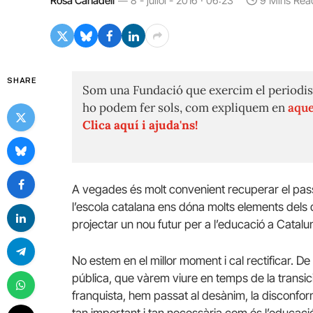
Rosa Cañadell
8 - juliol - 2016 · 06:23
9 Mins Rea
SHARE
Som una Fundació que exercim el periodis
ho podem fer sols, com expliquem en
aque
Clica aquí i ajuda'ns!
A vegades és molt convenient recuperar el passat
l’escola catalana ens dóna molts elements del
projectar un nou futur per a l’educació a Catalu
No estem en el millor moment i cal rectificar. D
pública, que vàrem viure en temps de la transic
franquista, hem passat al desànim, la disconform
tan important i tan necessària com és l’educaci