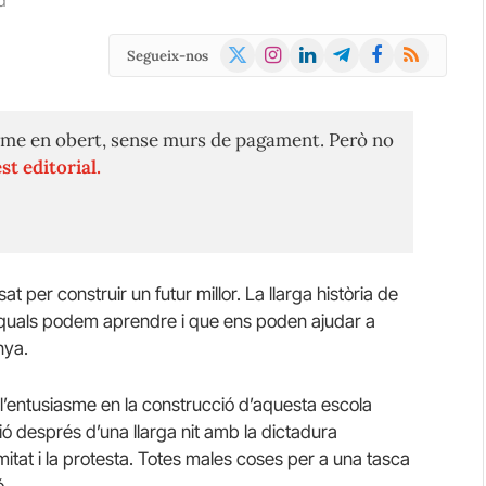
d
X
Instagram
LinkedIn
Telegram
Facebook
RSS
Segueix-nos
(Twitter)
me en obert, sense murs de pagament. Però no
st editorial.
 per construir un futur millor. La llarga història de
s quals podem aprendre i que ens poden ajudar a
nya.
e l’entusiasme en la construcció d’aquesta escola
ió després d’una llarga nit amb la dictadura
itat i la protesta. Totes males coses per a una tasca
ó.