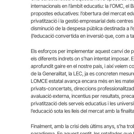
internacionals en l’àmbit educatiu: la l’OMC, el 
propostes educatives: l’obertura del mercat educa
privatització i la gestió empresarial dels centres
disminució de la despesa pública destinada a l’
(l’educació convertida en inversió que, com a ta
Els esforços per implementar aquest canvi de 
els diferents indrets on s’han intentat imposar. 
aprofundit gaire en el nostre país, i així veiem
de la Generalitat, la LEC, ja es concreten mesu
LOMCE estatal avança encara més en les mateixe
privats-concertats, direccions professionalitzad
avaluació externa, incentius per resultats, preca
privatització dels serveis educatius i les unive
l’educació sota les lleis del mercat amb la finali
Finalment, amb la crisi dels últims anys, s’ha t
paradigma. En aquest sentit, les retallades que 