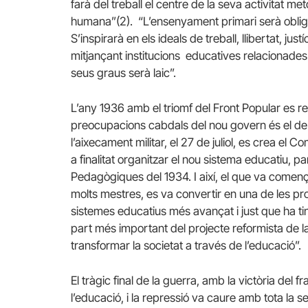
farà del treball el centre de la seva activitat met
humana”(2). “L’ensenyament primari serà obligator
S’inspirarà en els ideals de treball, llibertat, jus
mitjançant institucions educatives relacionades e
seus graus serà laic”.
L’any 1936 amb el triomf del Front Popular es res
preocupacions cabdals del nou govern és el de
l’aixecament militar, el 27 de juliol, es crea el
a finalitat organitzar el nou sistema educatiu, p
Pedagògiques del 1934. I així, el que va comença
molts mestres, es va convertir en una de les p
sistemes educatius més avançat i just que ha tin
part més important del projecte reformista de l
transformar la societat a través de l’educació”.
El tràgic final de la guerra, amb la victòria de
l’educació, i la repressió va caure amb tota la s