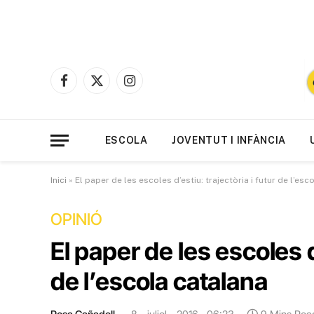
Facebook
X
Instagram
(Twitter)
ESCOLA
JOVENTUT I INFÀNCIA
Inici
»
El paper de les escoles d’estiu: trajectòria i futur de l’esc
OPINIÓ
El paper de les escoles d’
de l’escola catalana