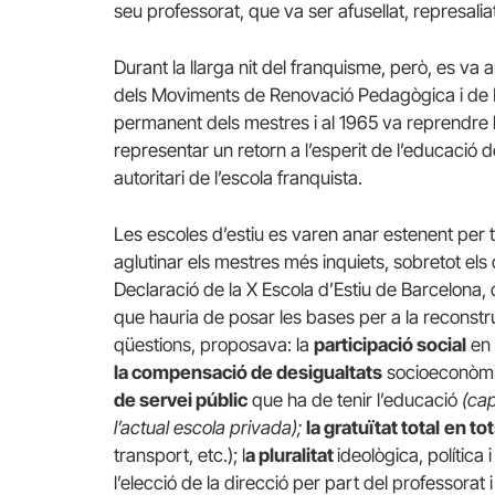
seu professorat, que va ser afusellat, represaliat i
Durant la llarga nit del franquisme, però, es va a
dels Moviments de Renovació Pedagògica i de Ro
permanent dels mestres i al 1965 va reprendre l
representar un retorn a l’esperit de l’educació 
autoritari de l’escola franquista.
Les escoles d’estiu es varen anar estenent per to
aglutinar els mestres més inquiets, sobretot els 
Declaració de la X Escola d’Estiu de Barcelon
que hauria de posar les bases per a la reconstruc
qüestions, proposava: la
participació social
en 
la compensació de desigualtats
socioeconòmiq
de servei públic
que ha de tenir l’educació
(ca
l’actual escola privada);
la gratuïtat total
en tot
transport, etc.); l
a pluralitat
ideològica, política i
l’elecció de la direcció per part del professorat 