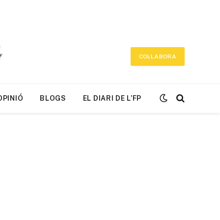
COL·LABORA
OPINIÓ
BLOGS
EL DIARI DE L’FP