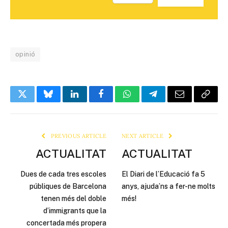
opinió
Twitter
Bluesky
LinkedIn
Facebook
WhatsApp
Telegram
Email
Copy
Link
PREVIOUS ARTICLE
NEXT ARTICLE
ACTUALITAT
ACTUALITAT
Dues de cada tres escoles
El Diari de l’Educació fa 5
públiques de Barcelona
anys, ajuda’ns a fer-ne molts
tenen més del doble
més!
d’immigrants que la
concertada més propera