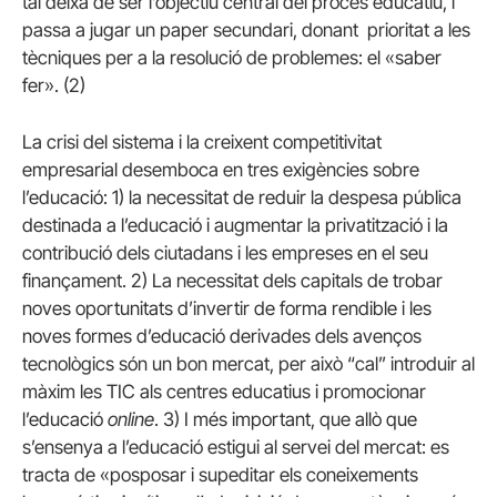
tal deixa de ser l’objectiu central del procés educatiu, i
passa a jugar un paper secundari, donant prioritat a les
tècniques per a la resolució de problemes: el «saber
fer». (2)
La crisi del sistema i la creixent competitivitat
empresarial desemboca en tres exigències sobre
l’educació: 1) la necessitat de reduir la despesa pública
destinada a l’educació i augmentar la privatització i la
contribució dels ciutadans i les empreses en el seu
finançament. 2) La necessitat dels capitals de trobar
noves oportunitats d’invertir de forma rendible i les
noves formes d’educació derivades dels avenços
tecnològics són un bon mercat, per això “cal” introduir al
màxim les TIC als centres educatius i promocionar
l’educació
online
. 3) I més important, que allò que
s’ensenya a l’educació estigui al servei del mercat: es
tracta de «posposar i supeditar els coneixements