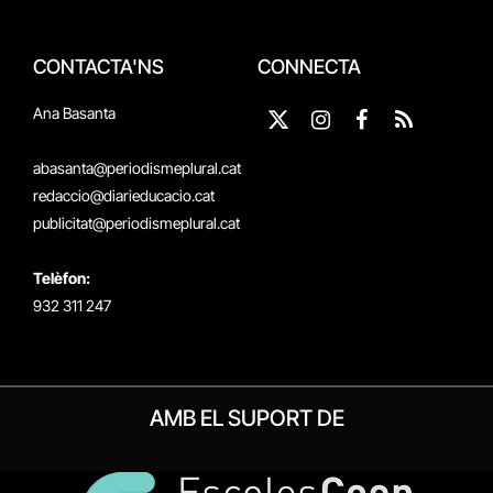
CONTACTA'NS
CONNECTA
Ana Basanta
X
Instagram
Facebook
RSS
(Twitter)
abasanta@periodismeplural.cat
redaccio@diarieducacio.cat
publicitat@periodismeplural.cat
Telèfon:
932 311 247
AMB EL SUPORT DE