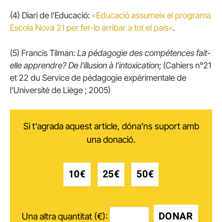
(4) Diari de l’Educació:
«Educació assumeix el programa
Escola Nova 21 per fer-lo arribar a tot el país»
.
(5) Francis Tilman:
La pédagogie des compétences fait-
elle apprendre? De l’illusion à l’intoxication
; (Cahiers n°21
et 22 du Service de pédagogie expérimentale de
l’Université de Liège ; 2005)
Si t'agrada aquest article, dóna'ns suport amb
una donació.
10€
25€
50€
DONAR
Una altra quantitat (€):