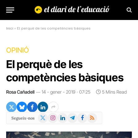
Inici
»
El perquè de les competències bàsiques
OPINIÓ
El perquè de les
competències bàsiques
Rosa Cañadell
14 - gener - 2019 · 07:25
5 Mins Read
X
Instagram
LinkedIn
Telegram
Facebook
RSS
Segueix-nos
(Twitter)