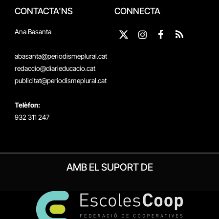
CONTACTA'NS
CONNECTA
Ana Basanta
X
Instagram
Facebook
RSS
(Twitter)
abasanta@periodismeplural.cat
redaccio@diarieducacio.cat
publicitat@periodismeplural.cat
Telèfon:
932 311 247
AMB EL SUPORT DE