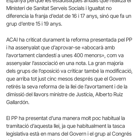
Espanya perquè les estadístiques anuals que realitza el
Ministeri de Sanitat Serveis Socials i Igualtat no
diferencia la franja d’edat de 16 i 17 anys, sinó que fa un
grup d’entre 15 i 19 anys.
ACAI ha criticat durament la reforma presentada pel PP
i ha assenyalat que d’aprovar-se «abocarà amb
l’avortament clandestí a unes 400 menors», com va
assenyalar l’associació en una nota.
La gran majoria
dels grups de l’oposició va criticar també la modificació,
que arriba tot just cinc mesos després que el Govern
retirés la seva reforma de la llei de l’avortament i de la
dimissió del llavors ministre de Justícia, Alberto Ruiz
Gallardón.
El PP ha presentat d’una manera molt poc habitual la
tramitació d’aquesta llei, ja que habitualment la tasca
legislativa està en mans del Govern i el grup al Congrés