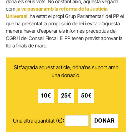
dóna els seus vots.
No obstant això, aquesta vegada,
com
ja va passar amb la reforma de la Justícia
Universal
, ha estat el propi Grup Parlamentari del PP el
que ha presentat la proposició de llei i evita d’aquesta
manera haver d’esperar els informes preceptius del
CGPJ i del Consell Fiscal.
El PP tenen previst aprovar la
llei a finals de març.
Si t'agrada aquest article, dóna'ns suport amb
una donació.
10€
25€
50€
DONAR
Una altra quantitat (€):