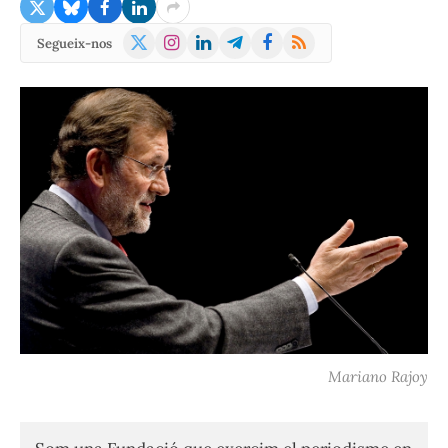
X
Instagram
LinkedIn
Telegram
Facebook
RSS
Segueix-nos
(Twitter)
Mariano Rajoy