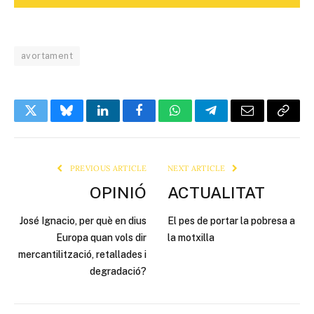
avortament
Twitter
Bluesky
LinkedIn
Facebook
WhatsApp
Telegram
Email
Copy
Link
PREVIOUS ARTICLE
NEXT ARTICLE
OPINIÓ
ACTUALITAT
José Ignacio, per què en dius
El pes de portar la pobresa a
Europa quan vols dir
la motxilla
mercantilització, retallades i
degradació?