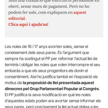
Som una Fundació que exercim el periodisme en
obert, sense murs de pagament. Però no ho
podem fer sols, com expliquem en
aquest
editorial.
Clica aquí i ajuda'ns!
Les noies de 16 i 17 anys avorten soles, sense el
coneixement dels seus pares.
És l’argument que
sempre ha sostingut el PP per reformar l’actual llei de
terminis i obligar les noies que volen interrompre el seu
embaràs a que els seus progenitors els donin el
consentiment.
Així ho justifica també en l’exposició de
motius de
la proposició de llei presentada aquest
dimecres pel Grup Parlamentari Popular al Congrés
.
El PP justifica la seva modificació en què les noies
d’aquestes edats poden ara avortar sense informar els
seus pares, però precisament la llei actual obliga a les