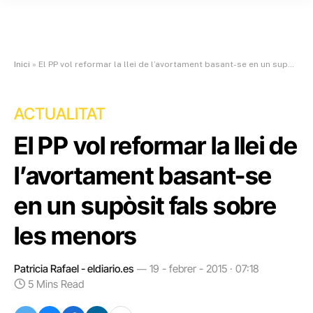
Inici
»
El PP vol reformar la llei de l’avortament basant-se en un supòsit fals sobre les menors
ACTUALITAT
El PP vol reformar la llei de
l’avortament basant-se
en un supòsit fals sobre
les menors
Patricia Rafael - eldiario.es
19 - febrer - 2015 · 07:18
5 Mins Read