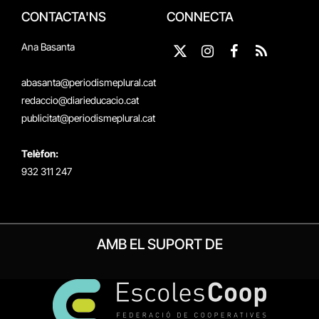
CONTACTA'NS
CONNECTA
Ana Basanta
X
Instagram
Facebook
RSS
(Twitter)
abasanta@periodismeplural.cat
redaccio@diarieducacio.cat
publicitat@periodismeplural.cat
Telèfon:
932 311 247
AMB EL SUPORT DE