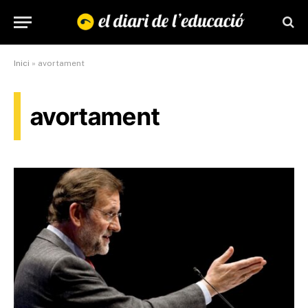
Inici
»
avortament
avortament