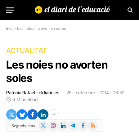
Inici
»
Les noies no avorten soles
ACTUALITAT
Les noies no avorten
soles
Patricia Rafael - eldiario.es
26 - setembre - 2014 · 06:52
6 Mins Read
X
Instagram
LinkedIn
Telegram
Facebook
RSS
Segueix-nos
(Twitter)