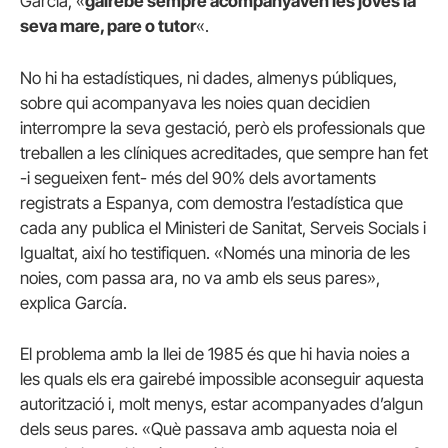
García
,
«
gairebé
sempre
acompanyaven
les
joves la
seva
mare
,
pare
o
tutor
«
.
No
hi ha
estadístiques
,
ni
dades
,
almenys
públiques
,
sobre qui
acompanyava
les
noies quan
decidien
interrompre la seva
gestació
,
però
els
professionals
que
treballen a les
clíniques
acreditades
,
que
sempre
han fet
-i
segueixen
fent-
més
del 90
% dels
avortaments
registrats a Espanya
,
com
demostra
l’estadística que
cada
any
publica el Ministeri
de Sanitat
,
Serveis
Socials
i
Igualtat
,
així ho
testifiquen
.
«
Només una
minoria
de les
noies
,
com passa
ara
,
no
va amb els seus
pares»
,
explica García
.
El problema amb
la llei de
1985
és que hi havia
noies
a
les
quals els era
gairebé
impossible
aconseguir aquesta
autorització
i
,
molt
menys
, estar
acompanyades
d’algun
dels seus
pares
.
«Què
passava
amb aquesta
noia el