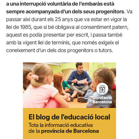
a una
interrupció
voluntària de l’
embaràs està
sempre
acompanyada
d’un dels seus
progenitors
.
Va
passar
així
durant
els
25
anys
que va estar en
vigor
la
llei de
1985
,
que si bé
obligava al
consentiment
patern
,
aquest
es
podia presentar
per
escrit
,
i
passa
també
amb
la vigent
llei de
terminis
,
que només
exigeix ​​el
coneixement
d’un dels
dos progenitors
o
tutors
.