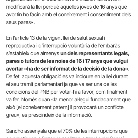
modificarà
la
llei perquè
aquelles joves
de 16
anys que
avortin
ho facin
amb
el coneixement
i
consentiment dels
seus
pares
«.
En l’article
13
de la vigent
llei de
salut
sexual
i
reproductiva
i
d’interrupció
voluntària de l’
embaràs
s’estableix
que almenys
un dels
representants
legals
,
pares
o
tutors
de
les
noies de
16
i
17
anys
que vulgui
avortar
«
ha de ser
informat de la
decisió
de la dona
«
.
De fet
,
aquesta obligació
es va incloure en
la llei durant
el seu tràmit
parlamentari
ja
que va ser una
de
les
condicions
del PNB
per votar-hi a favor
,
com finalment
va fer.
Només quan
«
la menor
al·legui
fundadament
que
això
[
el coneixement
patern
]
li
provocarà un
conflicte
greu»
,
es prescindeix
de la informació
.
Sancho
assenyala que el
70%
de les
interrupcions que