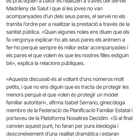
es
practiquen
a
Dator
es realitzen a través
del Servei
Madrileny
de Salut
i
que si les
joves no
van
acompanyades
d’un dels seus
pares
,
el servei
no els
tramita
l’ordre per
a
realitzar la prestació
a
través
de la
sanitat
pública
.
«
Quan
algunes noies
ens
diuen que els
fa vergonya
explicar-ho
als seus
pares
els animem
a
fer-ho
perquè sempre
és
millor estar
acompanyades
i
els
pares
el que
volem
és
que les nostres
filles
estiguin
bé»
,
explica
la
relacions
públiques
.
«Aquesta
discussió és
al voltant d’
uns
números molt
petits
,
i
que
no
ens
diguin que
es
tracta
de protegir
les
menors
perquè el que
volen
és
protegir un
model
familiar
autoritari
«,
afirma
Isabel
Serrano
,
ginecòloga
membre
de la Federació
de Planificació
Familiar
Estatal
i
portaveu
de la Plataforma
Nosaltres
Decidim
.
«
Si
al final
canvien
aquest punt
,
ho faran
per pura
ideologia
i
desconeixement
d’una
realitat
dramàtica
i estaran