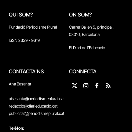
QUI SOM?
ON SOM?
Fundació Periodisme Plural
Carrer Bailén 5, principal.
08010, Barcelona
ISSN 2339 - 9619
El Diari de l'Educació
CONTACTA'NS
CONNECTA
Ana Basanta
X
Instagram
Facebook
RSS
(Twitter)
abasanta@periodismeplural.cat
redaccio@diarieducacio.cat
publicitat@periodismeplural.cat
Telèfon: