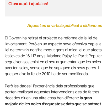
Clica aquí i ajuda'ns!
Aquest és un article publicat a eldiario.es
El
Govern ha
retirat
el projecte
de reforma de la
llei de
l’avortament
.
Però en un
aspecte
seva ofensiva
cap a la
llei
de terminis
no s’ha
mogut
gens ni mica
:
el
que afecta
les
joves
de 16
i
17
anys
.
Mariano
Rajoy
i
el Partit
Popular
segueixen
sostenint
en el seu argumentari
que les noies
avorten
soles
,
sense que ho
sàpiguen els seus
pares
.
I
que
per
això
la llei de
2010
ha de ser modificada
.
Però
les dades
i
l’experiència dels
professionals que
porten realitzant
aquestes
intervencions
des de fa tres
dècades
diuen una altra
cosa ben
diferent
:
la gran
majoria
de les noies
d’aquestes
edats que
se sotmet