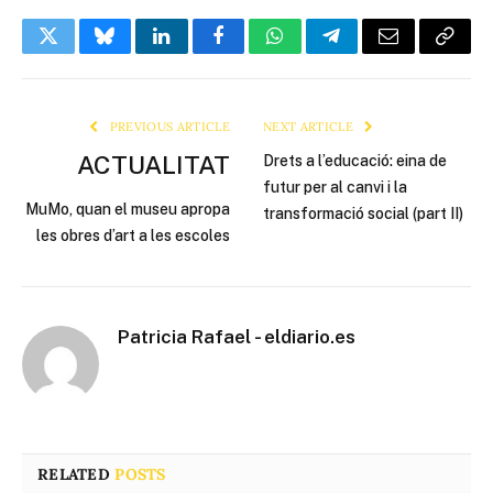
Twitter
Bluesky
LinkedIn
Facebook
WhatsApp
Telegram
Email
Copy
Link
PREVIOUS ARTICLE
NEXT ARTICLE
ACTUALITAT
Drets a l’educació: eina de
futur per al canvi i la
MuMo, quan el museu apropa
transformació social (part II)
les obres d’art a les escoles
Patricia Rafael - eldiario.es
RELATED
POSTS