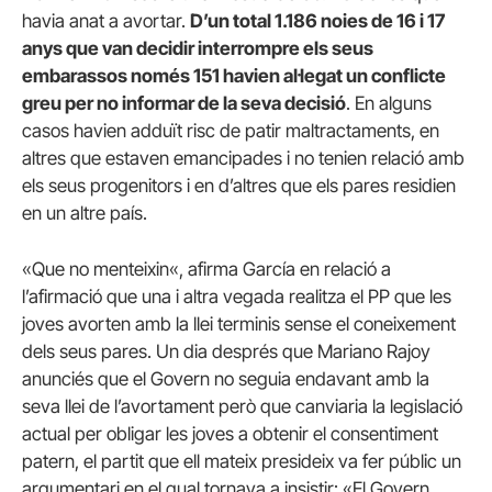
havia
anat a
avortar
.
D’un
total
1.186
noies de
16
i
17
anys
que van decidir
interrompre
els seus
embarassos
només
151
havien
al·legat
un conflicte
greu
per
no
informar de la seva
decisió
.
En
alguns
casos havien
adduït
risc
de patir
maltractaments
,
en
altres
que estaven
emancipades
i
no tenien
relació
amb
els seus progenitors
i
en d’altres que
els
pares
residien
en un altre
país
.
«
Que
no
menteixin
«,
afirma García
en
relació
a
l’afirmació
que una i altra
vegada
realitza el
PP que
les
joves
avorten
amb
la llei
terminis
sense
el coneixement
dels seus
pares
.
Un
dia
després que
Mariano
Rajoy
anunciés que
el Govern no
seguia
endavant amb
la
seva llei
de l’avortament
però que
canviaria
la legislació
actual per
obligar les
joves
a
obtenir el
consentiment
patern
,
el partit que
ell
mateix
presideix
va fer
públic un
argumentari
en el qual
tornava
a insistir
:
«El Govern