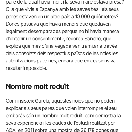
pare
de la qual
havia
mort
i
la seva mare estava
presa
?
O la
que vivia
a Espanya
amb
les seves ties
i els seus
pares
estaven
en un altre
país
a 10.000 quilòmetres
?
Doncs
passava
que
havia
menors que
quedaven
legalment
desemparades
perquè no hi havia
manera
d’obtenir un
consentiment»
,
recorda
Sancho
, que
explica que
més
d’una vegada
van tramitar
a través
dels
consolats
dels
respectius
països
de les noies
les
autoritzacions
paternes
,
encara que en ocasions
va
resultar
impossible
.
Nombre molt
reduït
Com
insisteix
García
,
aquestes noies
que no poden
explicar
als seus pares que
volen
interrompre el seu
embaràs
són un
nombre molt
reduït
,
com
demostra la
seva
experiència
i
les dades de l’
estudi realitzat
per
ACAI
en
2011
sobre una mostra de
36.178
dones
que