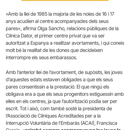
«
Amb
la llei de
1985
la
majoria
de
les
noies de
16
i
17
anys
acudien al
centre
acompanyades dels seus
pares
«,
afirma
Olga
Sancho
,
relacions
públiques de la
Clínica
Dator
,
el primer centre
privat
que va ser
autoritzat
a Espanya
a realitzar
avortaments
,
i
qui coneix
molt
bé la
realitat
de les
dones
que decideixen
interrompre
els seus embarassos
.
Amb
l’anterior
llei de l’avortament
,
de supòsits
,
les
joves
d’aquestes
edats
estaven
obligades a
que els seus
pares
consentissin
a
la prestació
.
El que ningú
els
obligava
era a
que els seus
progenitors
estiguessin
amb
elles en
els
centres,
ja que
l’autorització
podia ser
per
escrit
.
Tot i
això
,
com
també
sosté
la presidenta
de
l’Associació
de Clíniques
Acreditades
per a la
Interrupció
Voluntària de l’
Embaràs
(
ACAI),
Francisca