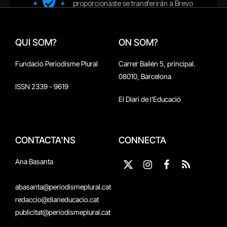
QUI SOM?
ON SOM?
Fundació Periodisme Plural
Carrer Bailén 5, principal.
08010, Barcelona
ISSN 2339 - 9619
El Diari de l'Educació
CONTACTA'NS
CONNECTA
Ana Basanta
X
Instagram
Facebook
RSS
(Twitter)
abasanta@periodismeplural.cat
redaccio@diarieducacio.cat
publicitat@periodismeplural.cat