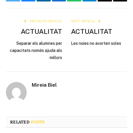
Twitter
Bluesky
LinkedIn
Facebook
WhatsApp
Telegram
Email
Copy
Link
PREVIOUS ARTICLE
NEXT ARTICLE
ACTUALITAT
ACTUALITAT
Separar els alumnes per
Les noies no avorten soles
capacitats només ajuda als
millors
Mireia Biel
RELATED
POSTS