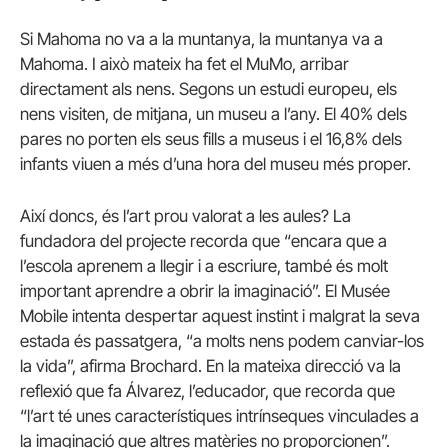
Si Mahoma no va a la muntanya, la muntanya va a
Mahoma. I això mateix ha fet el MuMo, arribar
directament als nens. Segons un estudi europeu, els
nens visiten, de mitjana, un museu a l’any. El 40% dels
pares no porten els seus fills a museus i el 16,8% dels
infants viuen a més d’una hora del museu més proper.
Així doncs, és l’art prou valorat a les aules? La
fundadora del projecte recorda que “encara que a
l’escola aprenem a llegir i a escriure, també és molt
important aprendre a obrir la imaginació”. El Musée
Mobile intenta despertar aquest instint i malgrat la seva
estada és passatgera, “a molts nens podem canviar-los
la vida”, afirma Brochard. En la mateixa direcció va la
reflexió que fa Álvarez, l’educador, que recorda que
“l’art té unes característiques intrínseques vinculades a
la imaginació que altres matèries no proporcionen”.