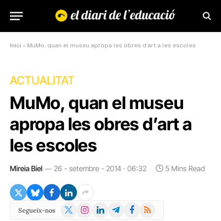
Inici
»
MuMo, quan el museu apropa les obres d’art a les escoles
ACTUALITAT
MuMo, quan el museu
apropa les obres d’art a
les escoles
Mireia Biel
26 - setembre - 2014 · 06:32
5 Mins Read
X
Instagram
LinkedIn
Telegram
Facebook
RSS
Segueix-nos
(Twitter)