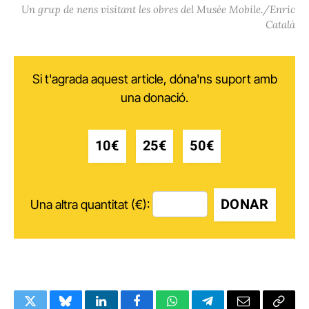
Un grup de nens visitant les obres del Musée Mobile./Enric
Català
Si t'agrada aquest article, dóna'ns suport amb
una donació.
10€
25€
50€
DONAR
Una altra quantitat (€):