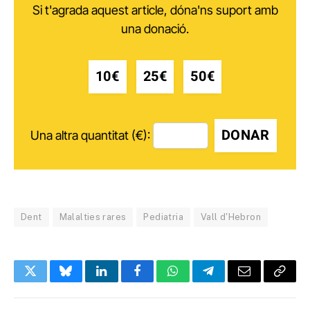
Si t'agrada aquest article, dóna'ns suport amb
una donació.
10€
25€
50€
DONAR
Una altra quantitat (€):
Dent
Malalties rares
Pediatria
Vall d'Hebron
Twitter
Bluesky
LinkedIn
Facebook
WhatsApp
Telegram
Email
Copy
Link