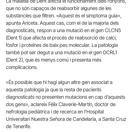
La malaltia de Dent afecta el funcionament dels ronyons,
que no són capaços de reabsorbir algunes de les
substàncies que filtren. «Aquest és el símptoma guia»,
apunta Ariceta. Aquest cas, com el de la majoria dels
diagnosticats, respon a una mutació en el gen CLCN5
(Dent 1) que afecta el procés de reabsorció de calci,
fòsfor i proteïnes de baix pes molecular. La patologia
també pot ser degut a una mutació en el gen OCRL1
(Dent 2), que és menys comú i presenta més
complicacions.
«És possible que hi hagi algun altre gen associat a
aquesta patologia ja que la resta de pacients
diagnosticats no presenten mutacions en cap d’aquests
dos gens», aclareix Félix Claverie-Martín, doctor de
nefrologia pediàtrica i de recerca en l’Hospital
Universitari Nuestra Señora de Candelaria, a Santa Cruz
de Tenerife.