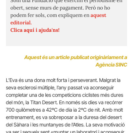
Som una Fundació que exercim el periodisme en
obert, sense murs de pagament. Però no ho
podem fer sols, com expliquem en
aquest
editorial.
Clica aquí i ajuda'ns!
Aquest és un article publicat originàriament a
Agència SINC
L’Eva és una dona molt forta i perseverant. Malgrat la
seva esclerosi múltiple, l’any passat va aconseguir
completar una de les competicions ciclistes més dures
del món, la Titan Desert. En només sis dies va recórrer
700 quilòmetres a 42ºC de dia ia 2ºC de nit. Amb molt
entrenament, es va sobreposar a la duresa del desert
del Sàhara i les muntanyes de l’Atles. La seva motivació
va ser i segueix sent «muntar un laboratori i aconseguir