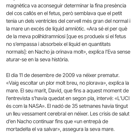
magnètica va aconseguir determinar la fina presència
del cos callós en el fetus, però semblava que el petit
tenia un dels ventricles del cervell més gran del normal i
la mare un excés de líquid amniòtic. «Ara sé el per què
de la meva polihidramniosi [que es produeix si el fetus
no s’empassa i absorbeix el líquid en quantitats
normals]: en Nacho ja orinava molt», explica l’Eva sense
aturar-se en la seva història.
El dia 11 de desembre de 2009 va néixer prematur.
«Vaig escoltar un plor molt breu, no plorava», explica la
mare. El seu marit, David, que fins a aquest moment de
l’entrevista s’havia quedat en segon pla, intervé: «L’UCI
és com la NASA». El nadó de 35 setmanes havia tingut
un lleu vessament cerebral en néixer. Les crisis de salut
d’en Nacho continuar fins que «un entrepà de
mortadel·la el va salvar», assegura la seva mare.