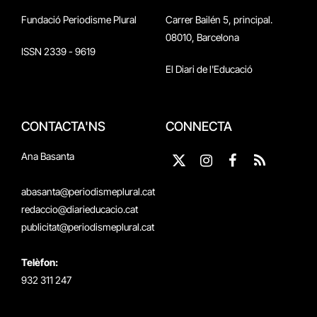
Fundació Periodisme Plural
Carrer Bailén 5, principal.
08010, Barcelona
ISSN 2339 - 9619
El Diari de l'Educació
CONTACTA'NS
CONNECTA
Ana Basanta
X
Instagram
Facebook
RSS
(Twitter)
abasanta@periodismeplural.cat
redaccio@diarieducacio.cat
publicitat@periodismeplural.cat
Telèfon:
932 311 247