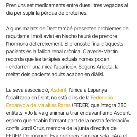
Pren uns set medicaments entre dues i tres vegades al
dia per suplir la pèrdua de proteïnes.
Alguns malalts de Dent també presenten problemes de
raquitisme i molt aviat en Nacho haurà de prendre
l’hormona del creixement. El pronòstic final d’aquests
pacients és la fallida renal crònica. Claverie-Martín
recorda que les teràpies actuals només poden
«endarrerir una mica l’aparició». Segons Ariceta, la
meitat dels pacients adults acaben en diàlisi.
La seva associació,
Asdent
, l’única a Espanya
focalitzada en Dent, no està dins de la
Federació
Espanyola de Malalties Rares
(FEDER) que integra 280
entitats. «Jo la vaig animar a tirar endavant amb Asdent,
espero que acabin formant part de la nostra federació»,
confia Jordi Cruz, membre de la junta directiva de
FEDER. De moment Eva prefereix caminar sola. «Ara el