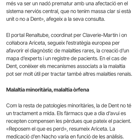
més va ser un nadó prematur amb una afectació en el
sistema nerviós central, que no tenim massa clar si està
unit o no a Dent», afegeix a la seva consulta.
El portal Renaltube, coordinat per Claverie-Martín i on
col·labora Ariceta, segueix l’estratègia europea per
afavorir el diagnòstic de malalties rares, la creació d’un
mapa d’experts i un registre de pacients. En el cas de
Dent, conèixer els mecanismes associats a la malaltia
pot ser molt útil per tractar també altres malalties renals.
Malaltia minoritària, malaltia òrfena
Com la resta de patologies minoritàries, la de Dent no té
un tractament a mida. Els fàrmacs que a dia d’avui es
recepten compensen les pèrdues que pateix el pacient.
«Reposem el que es perd», resumeix Ariceta. La
medicació d’en Nacho varia en funció de les anàlisis.