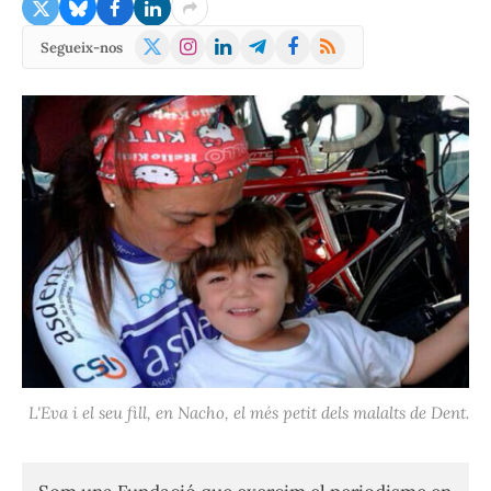
X
Instagram
LinkedIn
Telegram
Facebook
RSS
Segueix-nos
(Twitter)
L'Eva i el seu fill, en Nacho, el més petit dels malalts de Dent.