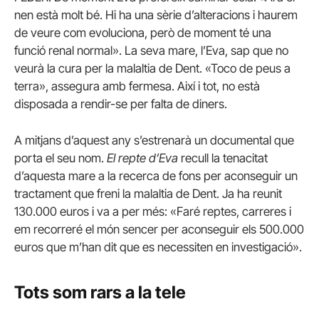
nen està molt bé. Hi ha una sèrie d’alteracions i haurem
de veure com evoluciona, però de moment té una
funció renal normal». La seva mare, l’Eva, sap que no
veurà la cura per la malaltia de Dent. «Toco de peus a
terra», assegura amb fermesa. Així i tot, no està
disposada a rendir-se per falta de diners.
A mitjans d’aquest any s’estrenarà un documental que
porta el seu nom.
El repte d’Eva
recull la tenacitat
d’aquesta mare a la recerca de fons per aconseguir un
tractament que freni la malaltia de Dent. Ja ha reunit
130.000 euros i va a per més: «Faré reptes, carreres i
em recorreré el món sencer per aconseguir els 500.000
euros que m’han dit que es necessiten en investigació».
Tots som rars a la tele