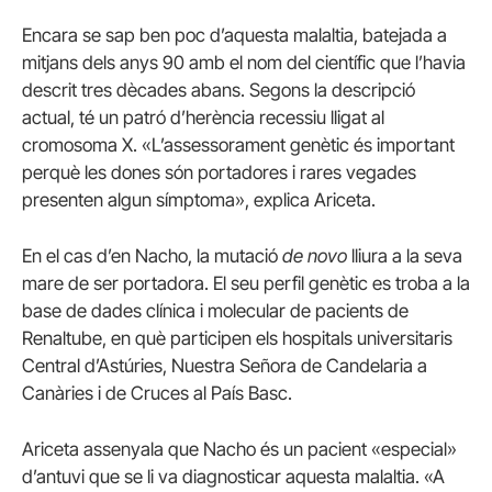
Encara se sap ben poc d’aquesta malaltia, batejada a
mitjans dels anys 90 amb el nom del científic que l’havia
descrit tres dècades abans. Segons la descripció
actual, té un patró d’herència recessiu lligat al
cromosoma X. «L’assessorament genètic és important
perquè les dones són portadores i rares vegades
presenten algun símptoma», explica Ariceta.
En el cas d’en Nacho, la mutació
de novo
lliura a la seva
mare de ser portadora. El seu perfil genètic es troba a la
base de dades clínica i molecular de pacients de
Renaltube, en què participen els hospitals universitaris
Central d’Astúries, Nuestra Señora de Candelaria a
Canàries i de Cruces al País Basc.
Ariceta assenyala que Nacho és un pacient «especial»
d’antuvi que se li va diagnosticar aquesta malaltia. «A