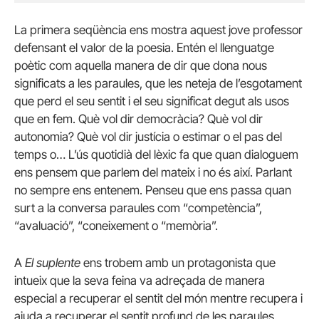
La primera seqüència ens mostra aquest jove professor
defensant el valor de la poesia. Entén el llenguatge
poètic com aquella manera de dir que dona nous
significats a les paraules, que les neteja de l’esgotament
que perd el seu sentit i el seu significat degut als usos
que en fem. Què vol dir democràcia? Què vol dir
autonomia? Què vol dir justícia o estimar o el pas del
temps o… L’ús quotidià del lèxic fa que quan dialoguem
ens pensem que parlem del mateix i no és així. Parlant
no sempre ens entenem. Penseu que ens passa quan
surt a la conversa paraules com “competència”,
“avaluació”, “coneixement o “memòria”.
A
El suplente
ens trobem amb un protagonista que
intueix que la seva feina va adreçada de manera
especial a recuperar el sentit del món mentre recupera i
ajuda a recuperar el sentit profund de les paraules.