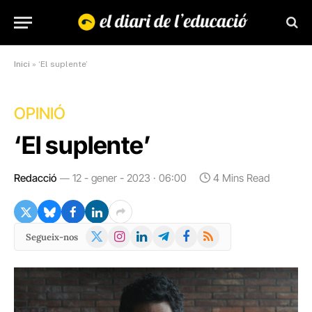
Inici
»
‘El suplente’
OPINIÓ
‘El suplente’
Redacció
12 - gener - 2023 · 06:00
4 Mins Read
X
Instagram
LinkedIn
Telegram
Facebook
RSS
Segueix-nos
(Twitter)