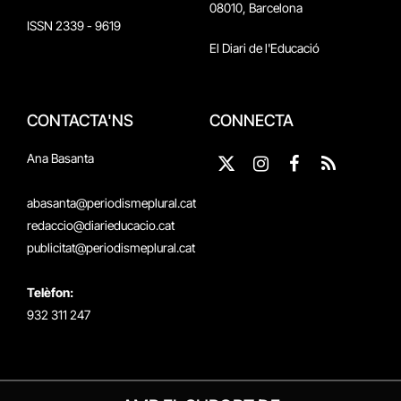
08010, Barcelona
ISSN 2339 - 9619
El Diari de l'Educació
CONTACTA'NS
CONNECTA
Ana Basanta
X
Instagram
Facebook
RSS
(Twitter)
abasanta@periodismeplural.cat
redaccio@diarieducacio.cat
publicitat@periodismeplural.cat
Telèfon:
932 311 247