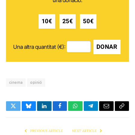
una donació.
10€
25€
50€
DONAR
Una altra quantitat (€):
cinema
opinió
Twitter
Bluesky
LinkedIn
Facebook
WhatsApp
Telegram
Email
Copy
Link
PREVIOUS ARTICLE
NEXT ARTICLE