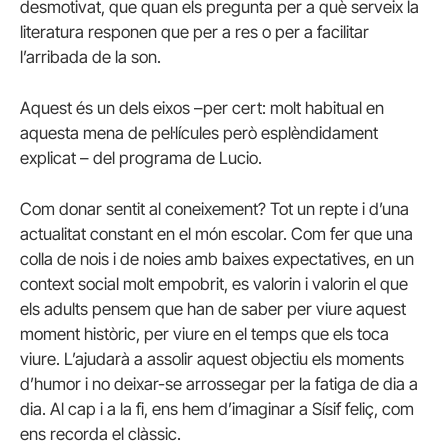
desmotivat, que quan els pregunta per a què serveix la
literatura responen que per a res o per a facilitar
l’arribada de la son.
Aquest és un dels eixos –per cert: molt habitual en
aquesta mena de pel·lícules però esplèndidament
explicat – del programa de Lucio.
Com donar sentit al coneixement? Tot un repte i d’una
actualitat constant en el món escolar. Com fer que una
colla de nois i de noies amb baixes expectatives, en un
context social molt empobrit, es valorin i valorin el que
els adults pensem que han de saber per viure aquest
moment històric, per viure en el temps que els toca
viure. L’ajudarà a assolir aquest objectiu els moments
d’humor i no deixar-se arrossegar per la fatiga de dia a
dia. Al cap i a la fi, ens hem d’imaginar a Sísif feliç, com
ens recorda el clàssic.