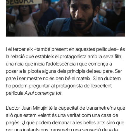
I el tercer eix –també present en aquestes pel·lícules– és
la relació que estableix el protagonista amb la seva filla,
una noia que inicia l’adolescència i que comença a
posar a la picota alguns dels principis del seu pare. Ser
pare i ser mestre no és ben bé el mateix. Si en dubtem
ho podem preguntar al protagonista de l’excel·lent
pel·lícula
Avui comença tot
.
L’actor Juan Minujín té la capacitat de transmetre’ns que
allò que estem veient és una veritat com una casa de
pagès. ¿I què podem demanar a les belles arts sinó que
per uns instants ens transmetin una sensació de vida