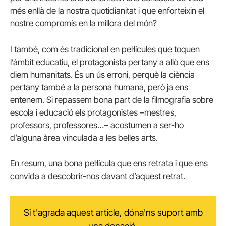
més enllà de la nostra quotidianitat i que enforteixin el
nostre compromís en la millora del món?
I també, com és tradicional en pel·lícules que toquen
l’àmbit educatiu, el protagonista pertany a allò que ens
diem humanitats. És un ús erroni, perquè la ciència
pertany també a la persona humana, però ja ens
entenem. Si repassem bona part de la filmografia sobre
escola i educació els protagonistes –mestres,
professors, professores…– acostumen a ser-ho
d’alguna àrea vinculada a les belles arts.
En resum, una bona pel·lícula que ens retrata i que ens
convida a descobrir-nos davant d’aquest retrat.
Si t'agrada aquest article, dóna'ns suport amb