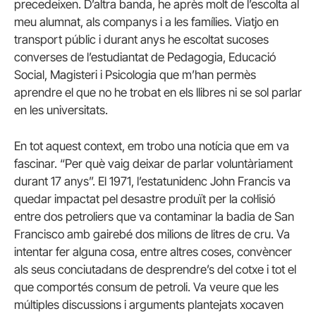
precedeixen. D’altra banda, he après molt de l’escolta al
meu alumnat, als companys i a les famílies. Viatjo en
transport públic i durant anys he escoltat sucoses
converses de l’estudiantat de Pedagogia, Educació
Social, Magisteri i Psicologia que m’han permès
aprendre el que no he trobat en els llibres ni se sol parlar
en les universitats.
En tot aquest context, em trobo una notícia que em va
fascinar. “Per què vaig deixar de parlar voluntàriament
durant 17 anys”. El 1971, l’estatunidenc John Francis va
quedar impactat pel desastre produït per la col·lisió
entre dos petroliers que va contaminar la badia de San
Francisco amb gairebé dos milions de litres de cru. Va
intentar fer alguna cosa, entre altres coses, convèncer
als seus conciutadans de desprendre’s del cotxe i tot el
que comportés consum de petroli. Va veure que les
múltiples discussions i arguments plantejats xocaven