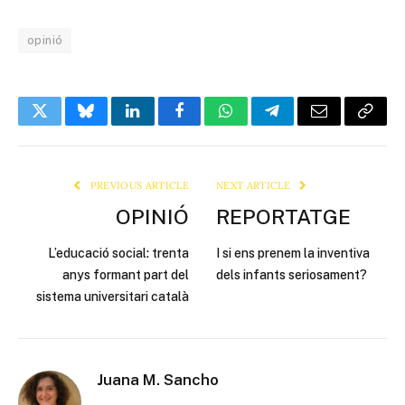
opinió
Twitter
Bluesky
LinkedIn
Facebook
WhatsApp
Telegram
Email
Copy
Link
PREVIOUS ARTICLE
NEXT ARTICLE
OPINIÓ
REPORTATGE
L’educació social: trenta
I si ens prenem la inventiva
anys formant part del
dels infants seriosament?
sistema universitari català
Juana M. Sancho