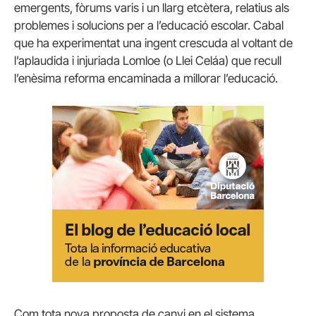
emergents, fòrums varis i un llarg etcètera, relatius als
problemes i solucions per a l’educació escolar. Cabal
que ha experimentat una ingent crescuda al voltant de
l’aplaudida i injuriada Lomloe (o Llei Celáa) que recull
l’enèsima reforma encaminada a millorar l’educació.
Com tota nova proposta de canvi en el sistema