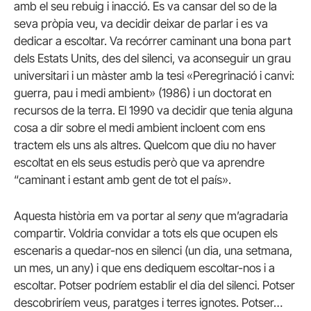
amb el seu rebuig i inacció. Es va cansar del so de la
seva pròpia veu, va decidir deixar de parlar i es va
dedicar a escoltar. Va recórrer caminant una bona part
dels Estats Units, des del silenci, va aconseguir un grau
universitari i un màster amb la tesi «Peregrinació i canvi:
guerra, pau i medi ambient» (1986) i un doctorat en
recursos de la terra. El 1990 va decidir que tenia alguna
cosa a dir sobre el medi ambient incloent com ens
tractem els uns als altres. Quelcom que diu no haver
escoltat en els seus estudis però que va aprendre
“caminant i estant amb gent de tot el país».
Aquesta història em va portar al
seny
que m’agradaria
compartir. Voldria convidar a tots els que ocupen els
escenaris a quedar-nos en silenci (un dia, una setmana,
un mes, un any) i que ens dediquem escoltar-nos i a
escoltar. Potser podríem establir el dia del silenci. Potser
descobriríem veus, paratges i terres ignotes. Potser…