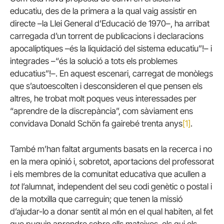
educatiu, des de la primera a la qual vaig assistir en
directe –la Llei General d’Educació de 1970–, ha arribat
carregada d’un torrent de publicacions i declaracions
apocalíptiques –és la liquidació del sistema educatiu”!– i
integrades –“és la solució a tots els problemes
educatius”!–. En aquest escenari, carregat de monòlegs
que s’autoescolten i desconsideren el que pensen els
altres, he trobat molt poques veus interessades per
“aprendre de la discrepància”, com sàviament ens
convidava Donald Schön fa gairebé trenta anys
[1]
.
També m’han faltat arguments basats en la recerca i no
en la mera opinió i, sobretot, aportacions del professorat
i els membres de la comunitat educativa que acullen a
tot
l’alumnat, independent del seu codi genètic o postal i
de la motxilla que carreguin; que tenen la missió
d’ajudar-lo a donar sentit al món en el qual habiten, al fet