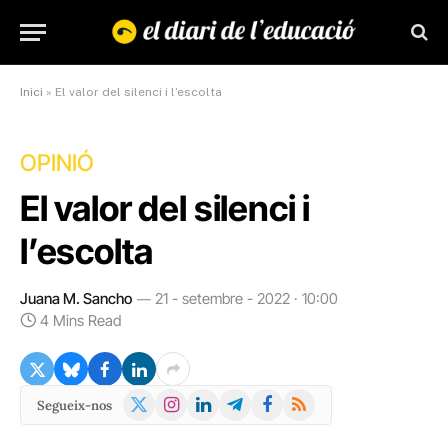
Inici
»
El valor del silenci i l’escolta
OPINIÓ
El valor del silenci i
l’escolta
Juana M. Sancho
21 - setembre - 2022 · 10:00
4 Mins Read
X
Instagram
LinkedIn
Telegram
Facebook
RSS
Segueix-nos
(Twitter)