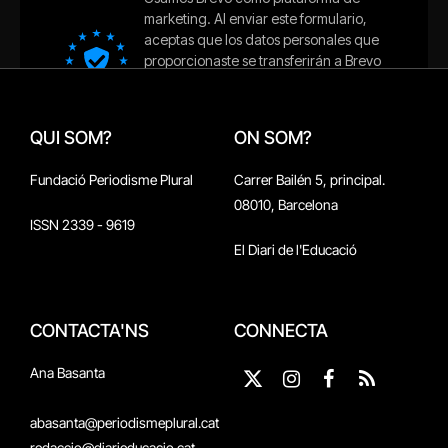
QUI SOM?
ON SOM?
Fundació Periodisme Plural
Carrer Bailén 5, principal.
08010, Barcelona
ISSN 2339 - 9619
El Diari de l'Educació
CONTACTA'NS
CONNECTA
Ana Basanta
X
Instagram
Facebook
RSS
(Twitter)
abasanta@periodismeplural.cat
redaccio@diarieducacio.cat