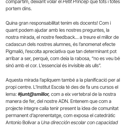
compartim, deixant volar el
Petit Príncep
que tots i totes
portem dins.
Quina gran responsabilitat tenim els docents! Com i
quant podem ajudar amb les nostres preguntes, la
nostra mirada, el nostre feedback… a treure el millor de
cadascun dels nostres alumnes, és l’anomenat efecte
Pigmalió, l’escolta apreciativa que tan determinant pot
arribar a ser, perquè, com deia la rabosa, “no es veu bé
sinó amb el cor. L’essencial és invisible als ulls”.
Aquesta mirada l’apliquem també a la planificació per al
propi centre. L’Institut Escola té des de fa uns cursos el
lema:
#junt@smillor,
com a eix vertebral de la nostra
manera de fer, del nostre ADN. Entenem que com a
projecte íntegre calia tenir present la idea de comunitat
permanent d’aprenentatge, com exposa el catedràtic
Antonio Bolívar a
Una dirección escolar con capacidad