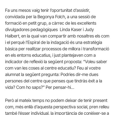
Fa uns mesos vaig tenir l’oportunitat d’assistir,
convidada per la Begonya Folch, a una sessió de
formació en petit grup, a càrrec de les excel·lents
divulgadores pedagògiques Linda Kaser i Judy
Halbert, en la qual van compartir amb nosaltres els com
i el perquè l’Espiral de la indagació és una estratègia
bàsica per realitzar processos de millora i transformació
en els entorns educatius, i just plantejaven com a
indicador de reflexió la següent proposta: “Voleu saber
com van les coses al centre educatiu? Feu al vostre
alumnat la següent pregunta: Podries dir-me dues
persones del centre que penses que tindràs èxit a la
vida? Com ho saps?” Per pensar-hi…
Però al mateix temps no podem deixar de tenir present
com, més enllà d’aquesta perspectiva social, pren relleu
també l’ésser individual, la importància de conèixer-se a