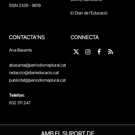
ISSN 2339 - 9619
El Diari de l'Educació
CONTACTA'NS
CONNECTA
Ana Basanta
X
Instagram
Facebook
RSS
(Twitter)
abasanta@periodismeplural.cat
redaccio@diarieducacio.cat
publicitat@periodismeplural.cat
Telèfon:
932 311 247
AMB EL SUPORT DE