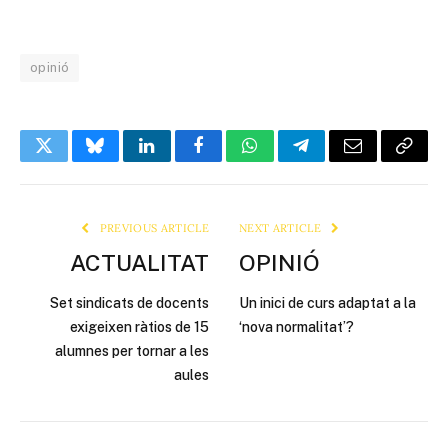
opinió
Twitter
Bluesky
LinkedIn
Facebook
WhatsApp
Telegram
Email
Copy
Link
PREVIOUS ARTICLE
NEXT ARTICLE
ACTUALITAT
OPINIÓ
Set sindicats de docents
Un inici de curs adaptat a la
exigeixen ràtios de 15
‘nova normalitat’?
alumnes per tornar a les
aules