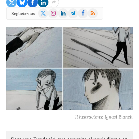
X
Instagram
LinkedIn
Telegram
Facebook
RSS
Segueix-nos
(Twitter)
Il·lustracions: Ignasi Blanch