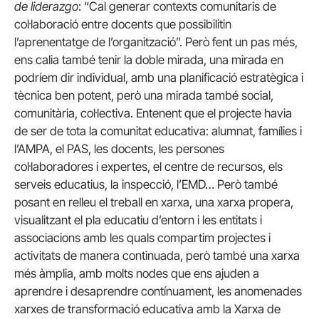
de liderazgo
: “Cal generar contexts comunitaris de
col·laboració entre docents que possibilitin
l’aprenentatge de l’organització”. Però fent un pas més,
ens calia també tenir la doble mirada, una mirada en
podríem dir individual, amb una planificació estratègica i
tècnica ben potent, però una mirada també social,
comunitària, col·lectiva. Entenent que el projecte havia
de ser de tota la comunitat educativa: alumnat, famílies i
l’AMPA, el PAS, les docents, les persones
col·laboradores i expertes, el centre de recursos, els
serveis educatius, la inspecció, l’EMD… Però també
posant en relleu el treball en xarxa, una xarxa propera,
visualitzant el pla educatiu d’entorn i les entitats i
associacions amb les quals compartim projectes i
activitats de manera continuada, però també una xarxa
més àmplia, amb molts nodes que ens ajuden a
aprendre i desaprendre contínuament, les anomenades
xarxes de transformació educativa amb la Xarxa de