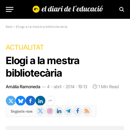
Inici
»
Elogi a la mestra bibliotecària
ACTUALITAT
Elogi a la mestra
bibliotecària
Amàlia Ramoneda
4 - abril - 2014 · 19:13
1 Min Read
X
Instagram
LinkedIn
Telegram
Facebook
RSS
Segueix-nos
(Twitter)