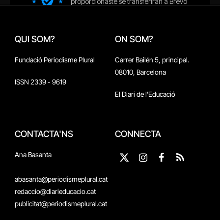
QUI SOM?
ON SOM?
Fundació Periodisme Plural
Carrer Bailén 5, principal.
08010, Barcelona
ISSN 2339 - 9619
El Diari de l'Educació
CONTACTA'NS
CONNECTA
Ana Basanta
X
Instagram
Facebook
RSS
(Twitter)
abasanta@periodismeplural.cat
redaccio@diarieducacio.cat
publicitat@periodismeplural.cat