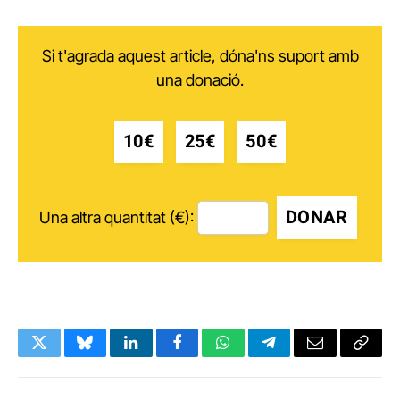
Si t'agrada aquest article, dóna'ns suport amb
una donació.
10€
25€
50€
DONAR
Una altra quantitat (€):
Twitter
Bluesky
LinkedIn
Facebook
WhatsApp
Telegram
Email
Copy
Link