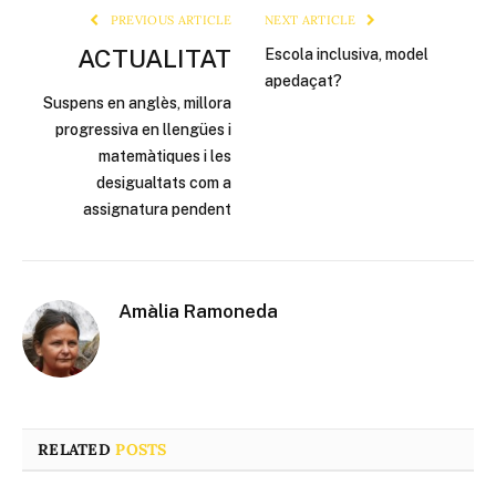
PREVIOUS ARTICLE
NEXT ARTICLE
ACTUALITAT
Escola inclusiva, model
apedaçat?
Suspens en anglès, millora
progressiva en llengües i
matemàtiques i les
desigualtats com a
assignatura pendent
Amàlia Ramoneda
RELATED
POSTS