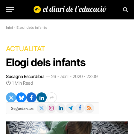
Inici
»
Elogi dels infants
ACTUALITAT
Elogi dels infants
Susagna Escardíbul
26 - abril - 2020 · 22:09
1 Min Read
X
Instagram
LinkedIn
Telegram
Facebook
RSS
Segueix-nos
(Twitter)