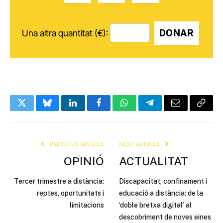
DONAR
Una altra quantitat (€):
Twitter
Bluesky
LinkedIn
Facebook
WhatsApp
Telegram
Email
Copy
Link
PREVIOUS ARTICLE
NEXT ARTICLE
OPINIÓ
ACTUALITAT
Tercer trimestre a distància:
Discapacitat, confinament i
reptes, oportunitats i
educació a distància: de la
limitacions
‘doble bretxa digital’ al
descobriment de noves eines