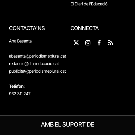
El Diari de l'Educació
CONTACTA'NS
CONNECTA
Ana Basanta
X
Instagram
Facebook
RSS
(Twitter)
abasanta@periodismeplural.cat
redaccio@diarieducacio.cat
publicitat@periodismeplural.cat
Telèfon:
932 311 247
AMB EL SUPORT DE