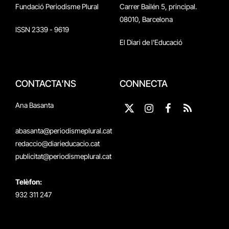
Fundació Periodisme Plural
Carrer Bailén 5, principal.
08010, Barcelona
ISSN 2339 - 9619
El Diari de l'Educació
CONTACTA'NS
CONNECTA
Ana Basanta
X
Instagram
Facebook
RSS
(Twitter)
abasanta@periodismeplural.cat
redaccio@diarieducacio.cat
publicitat@periodismeplural.cat
Telèfon:
932 311 247