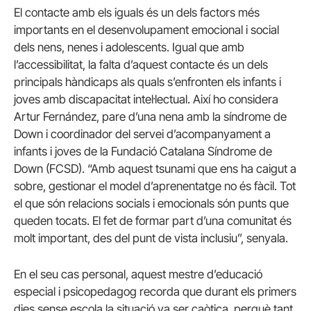
El contacte amb els iguals és un dels factors més
importants en el desenvolupament emocional i social
dels nens, nenes i adolescents. Igual que amb
l’accessibilitat, la falta d’aquest contacte és un dels
principals hàndicaps als quals s’enfronten els infants i
joves amb discapacitat intel·lectual. Així ho considera
Artur Fernández, pare d’una nena amb la síndrome de
Down i coordinador del servei d’acompanyament a
infants i joves de la Fundació Catalana Síndrome de
Down (FCSD). “Amb aquest tsunami que ens ha caigut a
sobre, gestionar el model d’aprenentatge no és fàcil. Tot
el que són relacions socials i emocionals són punts que
queden tocats. El fet de formar part d’una comunitat és
molt important, des del punt de vista inclusiu”, senyala.
En el seu cas personal, aquest mestre d’educació
especial i psicopedagog recorda que durant els primers
dies sense escola la situació va ser caòtica, perquè tant