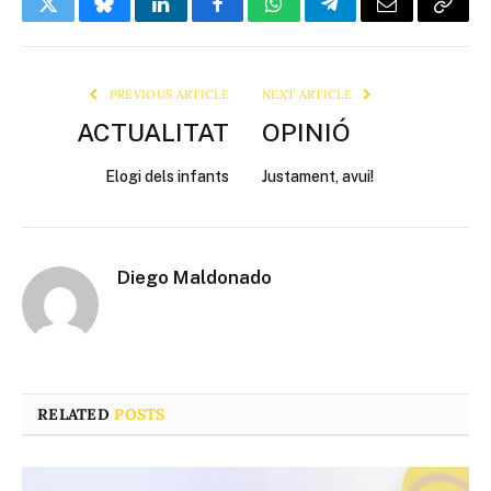
Twitter
Bluesky
LinkedIn
Facebook
WhatsApp
Telegram
Email
Copy
Link
PREVIOUS ARTICLE
NEXT ARTICLE
ACTUALITAT
OPINIÓ
Elogi dels infants
Justament, avui!
Diego Maldonado
RELATED
POSTS