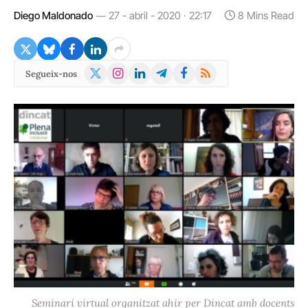
Diego Maldonado
27 - abril - 2020 · 22:17
8 Mins Read
X
Instagram
LinkedIn
Telegram
Facebook
RSS
Segueix-nos
(Twitter)
Seminari virtual organitzat ahir per Dincat amb docents