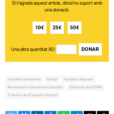
Si t'agrada aquest article, dóna'ns suport amb
una donació.
10€
25€
50€
DONAR
Una altra quantitat (€):
crisi del coronavirus
Dincat
Fundació Aspasim
Necessitats Educatives Especials
Síndrome de DOWN
Trastorn de l'Espectre Autista