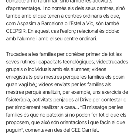
contacte amb l’alumnat, sinó també les activitats
d’aprenentatge. I no només els dels seus centres, sinó
també amb el que tenen a centres ordinaris els que,
com Aspasim a Barcelona o l’Estel a Vic, són també
CEEPSIR. En aquest cas l’esforç relacional és doble:
amb l’alumne i amb el seu centre ordinari.
Trucades a les famílies per conèixer primer de tot les
seves rutines i capacitats tecnològiques; videotrucades
grupals o individuals amb els alumnes; vídeos
enregistrats pels mestres perquè les famílies els posin
quan vagi bé,; vídeos enviats per les famílies als
mestres perquè analitzin, per exemple, uns exercicis de
fisioteràpia; activitats penjades al Drive per contestar o
per simplement realitzar a casa… “El missatge per les
famílies és que no pateixin si no poden fer tot el que els
proposem, que això són orientacions i que facin el que
puguin”, comentaven des del CEE Carrilet.