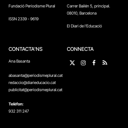
Fundació Periodisme Plural
Carrer Bailén 5, principal.
08010, Barcelona
ISSN 2339 - 9619
El Diari de l'Educació
CONTACTA'NS
CONNECTA
Ana Basanta
X
Instagram
Facebook
RSS
(Twitter)
abasanta@periodismeplural.cat
redaccio@diarieducacio.cat
publicitat@periodismeplural.cat
Telèfon:
932 311 247