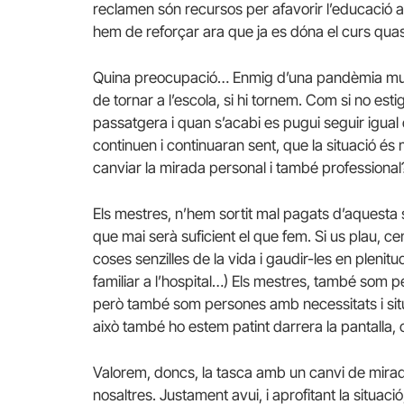
reclamen són recursos per afavorir l’educació a
hem de reforçar ara que ja es dóna el curs quas
Quina preocupació… Enmig d’una pandèmia mundi
de tornar a l’escola, si hi tornem. Com si no e
passatgera i quan s’acabi es pugui seguir igua
continuen i continuaran sent, que la situació é
canviar la mirada personal i també professional
Els mestres, n’hem sortit mal pagats d’aquesta 
que mai serà suficient el que fem. Si us plau, ce
coses senzilles de la vida i gaudir-les en plenitud
familiar a l’hospital…) Els mestres, també so
però també som persones amb necessitats i s
això també ho estem patint darrera la pantalla, 
Valorem, doncs, la tasca amb un canvi de mira
nosaltres. Justament avui, i aprofitant la situac