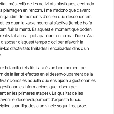
itat, més enllà de les activitats plàstiques, centrada
ns plantegen en l’entorn. I me n’adono que davant
an gaudim de moments d’oci en què desconectem
et, és quan la xarxa neuronal s’activa (també ho fa
em fluir la ment). És aquest el moment que poden
eativitat aflora i pot aparèixer en forma d’idea. Ara
e disposar d’aquest temps d’oci per afavorir la
r-los d’activitats limitades i encaixades dins d’un
rs…
e la família i els fills i ara és un bon moment per
rn de la llar té efectes en el desenvolupament de la
utiva? Doncs és aquella que ens ajuda a gestionar les
 gestionar les informacions que rebem per
nt en les primeres etapes). La qualitat de les
pot afavorir el desenvolupament d’aquesta funció
sciplina suau lligades a un vincle segur i recíproc.