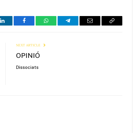
LinkedIn
Facebook
WhatsApp
Telegram
Email
Copy
Link
NEXT ARTICLE
OPINIÓ
Dissociats