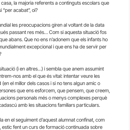
 casa, la majoria referents a continguts escolars que
i “per acabat”, oi?
al les preocupacions giren al voltant de la data
stigués passant res més… Com si aquesta situació fos
l que abans. Que no ens n’adonem que els infants ho
s mundialment excepcional i que ens ha de servir per
?
situació (i en altres…) i sembla que anem assumint
ntrem-nos amb el que és vital: intentar veure les
 (en el millor dels casos i si no tens algun amic o
m persones que ens esforcem, que pensem, que creem,
ituacions personals més o menys complexes perquè
cadascú amb les situacions familiars particulars.
da en el seguiment d’aquest alumnat confinat, com
ió, estic fent un curs de formació continuada sobre