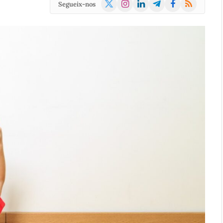
X
Instagram
LinkedIn
Telegram
Facebook
RSS
Segueix-nos
(Twitter)