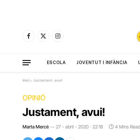
Facebook
X
Instagram
(Twitter)
ESCOLA
JOVENTUT I INFÀNCIA
Inici
»
Justament, avui!
OPINIÓ
Justament, avui!
Marta Mercè
27 - abril - 2020 · 22:18
4 Mins Rea