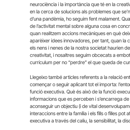
neurociència i la importància que té en la creativ
en la cerca de solucions als problemes que se’
d’una pandèmia, ho seguim fent malament. Qu
de l’activitat mental sobre alguna cosa en concr
quan realitzem accions mecàniques en què deix
aparèixer idees innovadores, per tant, quan la cr
els nens i nenes de la nostra societat haurien d
creativitat, i nosaltres seguim obcecats a emboti
currículum per no “perdre” el que queda de cu
Llegeixo també articles referents a la relació entr
començar o seguir aplicant tot el importa: l’ento
funció executiva. Què és això de la funció exec
informacions que es perceben i s’encarrega de
aconseguir un objectiu (i de vital desenvolupame
interaccions entre la família i els fills o filles 
executiva a través del caliu, la sensibilitat, la di