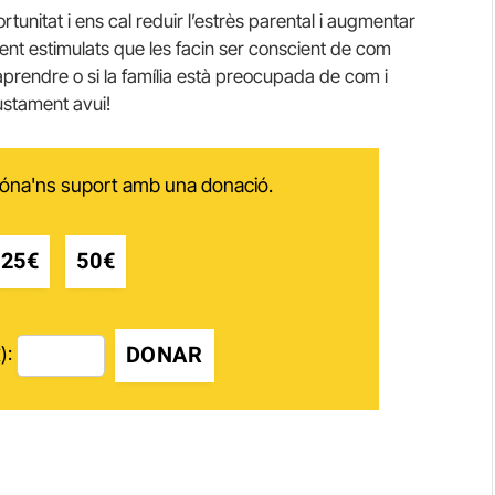
tunitat i ens cal reduir l’estrès parental i augmentar
ment estimulats que les facin ser conscient de com
aprendre o si la família està preocupada de com i
ustament avui!
 dóna'ns suport amb una donació.
25€
50€
DONAR
):