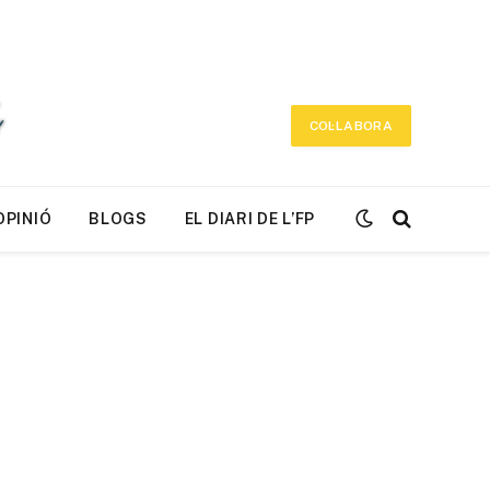
COL·LABORA
OPINIÓ
BLOGS
EL DIARI DE L’FP