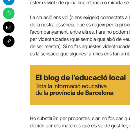
estem vivint i de quina importància o mirada se
La situació ens vol (o ens exigeix) connectats a 
de la nostra essència, que es regeix per la proxim
l’acompanyament, entre altres. I ara ho podem fe
per videotrucades (que sembla que això de veur
de ser mestra). Si no fas aquestes videotrucad
és la sensació que algunes famílies ens fan arrib
Ho substituïm per propostes, clar, no fos cas que
decidir per ells mateixos què els ve de gust fer,