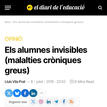
Inici
»
Els alumnes invisibles (malalties cròniques greus)
OPINIÓ
Els alumnes invisibles
(malalties cròniques
greus)
Lluís Vila Prat
8 - juliol - 2019 · 22:02
6 Mins Read
X
Instagram
LinkedIn
Telegram
Facebook
RSS
Segueix-nos
(Twitter)