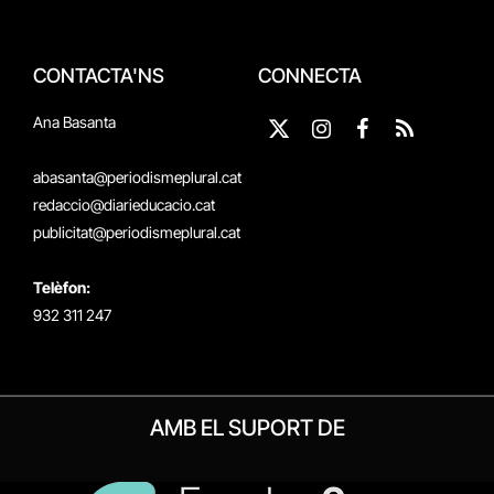
CONTACTA'NS
CONNECTA
Ana Basanta
X
Instagram
Facebook
RSS
(Twitter)
abasanta@periodismeplural.cat
redaccio@diarieducacio.cat
publicitat@periodismeplural.cat
Telèfon:
932 311 247
AMB EL SUPORT DE