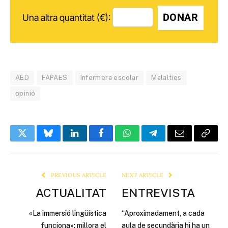
DONAR
Una altra quantitat (€):
AED
FAPAES
Infermera escolar
Malalties
opinió
Twitter
Bluesky
LinkedIn
Facebook
WhatsApp
Telegram
Email
Copy
Link
PREVIOUS ARTICLE
NEXT ARTICLE
ACTUALITAT
ENTREVISTA
«La immersió lingüística
“Aproximadament, a cada
funciona»; millora el
aula de secundària hi ha un