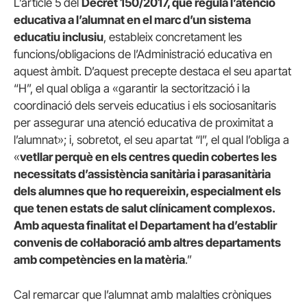
L’article 5 del
Decret 150/2017, que regula l’atenció
educativa a l’alumnat en el marc d’un sistema
educatiu inclusiu
, estableix concretament les
funcions/obligacions de l’Administració educativa en
aquest àmbit. D’aquest precepte destaca el seu apartat
“H”, el qual obliga a «garantir la sectorització i la
coordinació dels serveis educatius i els sociosanitaris
per assegurar una atenció educativa de proximitat a
l’alumnat»; i, sobretot, el seu apartat “l”, el qual l’obliga a
«
vetllar perquè en els centres quedin cobertes les
necessitats d’assistència sanitària i parasanitària
dels alumnes que ho requereixin, especialment els
que tenen estats de salut clínicament complexos.
Amb aquesta finalitat el Departament ha d’establir
convenis de col·laboració amb altres departaments
amb competències en la matèria
.”
Cal remarcar que l’alumnat amb malalties cròniques