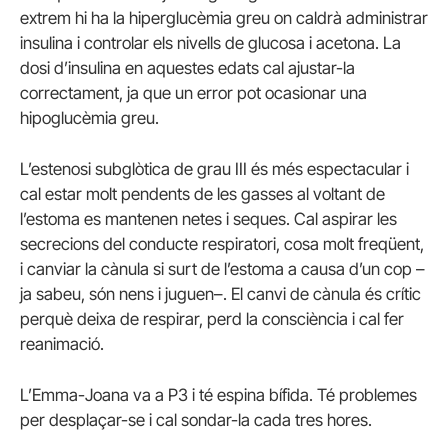
extrem hi ha la hiperglucèmia greu on caldrà administrar
insulina i controlar els nivells de glucosa i acetona. La
dosi d’insulina en aquestes edats cal ajustar-la
correctament, ja que un error pot ocasionar una
hipoglucèmia greu.
L’estenosi subglòtica de grau III és més espectacular i
cal estar molt pendents de les gasses al voltant de
l’estoma es mantenen netes i seques. Cal aspirar les
secrecions del conducte respiratori, cosa molt freqüent,
i canviar la cànula si surt de l’estoma a causa d’un cop –
ja sabeu, són nens i juguen–. El canvi de cànula és crític
perquè deixa de respirar, perd la consciència i cal fer
reanimació.
L’Emma-Joana va a P3 i té espina bífida. Té problemes
per desplaçar-se i cal sondar-la cada tres hores.