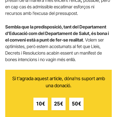
prestin de la manera més eficient i eficaç possible, però
en cap cas és admissible escatimar esforços ni
recursos amb l’excusa del pressupost.
Sembla que la predisposició, tant del Departament
d’Educació com del Departament de Salut, és bona i
el conveni està a punt de fer-se realitat
. Volem ser
optimistes, però estem acostumats al fet que Lleis,
Decrets i Resolucions acabin essent un manifest de
bones intencions i no vagin més enllà.
Si t'agrada aquest article, dóna'ns suport amb
una donació.
10€
25€
50€